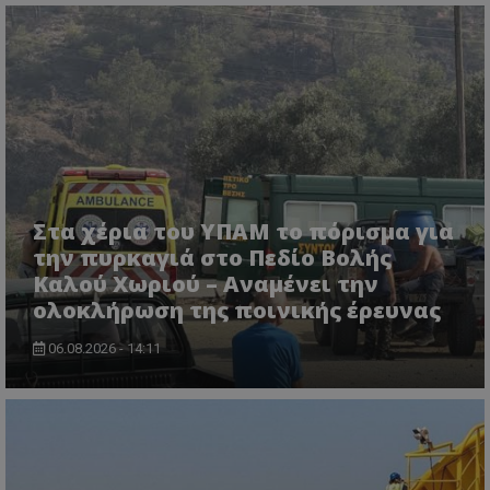
ASP.NET_SessionId
Microsoft Corporation
lifenewscy.tothemaonline.com
Στα χέρια του ΥΠΑΜ το πόρισμα για
την πυρκαγιά στο Πεδίο Βολής
Καλού Χωριού – Αναμένει την
ολοκλήρωση της ποινικής έρευνας
06.08.2026 - 14:11
msToken
.tiktok.com