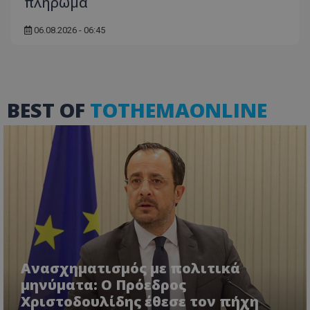
πλήρωμα
06.08.2026 - 06:45
BEST OF
TOTHEMAONLINE
VISITOR_PRIVACY_METADATA
YouTube
.youtube.com
Ανασχηματισμός με πολιτικά
μηνύματα: Ο Πρόεδρος
Χριστοδουλίδης έθεσε τον πήχη