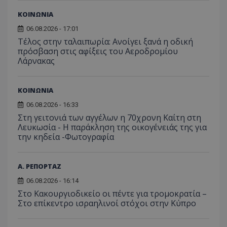
_ga_J7RS52TMNC
.tothemaonline.com
1 χρόνος 1
Αυτό τ
ΚΟΙΝΩΝΙΑ
μήνας
χρησιμ
από το
06.08.2026 - 17:01
Analyti
διατήρ
Τέλος στην ταλαιπωρία: Ανοίγει ξανά η οδική
κατάσ
πρόσβαση στις αφίξεις του Αεροδρομίου
περιόδ
Λάρνακας
σύνδεσ
ΚΟΙΝΩΝΙΑ
06.08.2026 - 16:33
Στη γειτονιά των αγγέλων η 70χρονη Καίτη στη
Λευκωσία - Η παράκληση της οικογένειάς της για
την κηδεία -Φωτογραφία
Α. ΡΕΠΟΡΤΑΖ
06.08.2026 - 16:14
Στο Κακουργιοδικείο οι πέντε για τρομοκρατία –
Στο επίκεντρο ισραηλινοί στόχοι στην Κύπρο