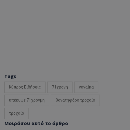
Tags
Κύπρος Ειδήσεις
71χρονη
γυναίκα
υπέκυψε 71χρονμη
θανατηφόρο τροχαίο
τροχαίο
Μοιράσου αυτό το άρθρο