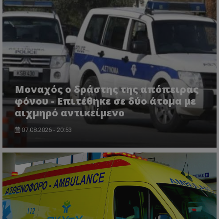
ASP.NET_SessionId
Microsoft Corporation
themasports.tothemaonline.co
Μοναχός ο δράστης της απόπειρας
φόνου - Επιτέθηκε σε δύο άτομα με
αιχμηρό αντικείμενο
07.08.2026 - 20:53
VISITOR_PRIVACY_METADATA
YouTube
.youtube.com