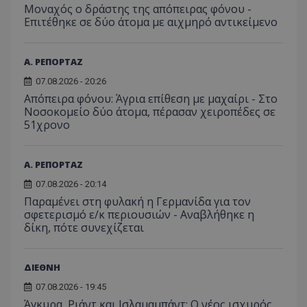
να π
Μοναχός ο δράστης της απόπειρας φόνου -
επισκέ
τον 
τον τρ
Επιτέθηκε σε δύο άτομα με αιχμηρό αντικείμενο
του 
οποίο 
επισκέπ
πρόσβα
ιστοσε
Α. ΡΕΠΟΡΤΑΖ
Συλλέγε
για τις
07.08.2026 - 20:26
του χρ
ιστοσε
Απόπειρα φόνου: Άγρια επίθεση με μαχαίρι - Στο
ποιες σ
Νοσοκομείο δύο άτομα, πέρασαν χειροπέδες σε
έχουν 
51χρονο
_ga_J7RS52TMNC
.tothemaonline.com
1 χρόνος 1
Αυτό τ
μήνας
χρησιμ
από το
Analyti
Α. ΡΕΠΟΡΤΑΖ
διατήρ
κατάσ
07.08.2026 - 20:14
περιόδ
Παραμένει στη φυλακή η Γερμανίδα για τον
σύνδεσ
σφετερισμό ε/κ περιουσιών - Αναβλήθηκε η
δίκη, πότε συνεχίζεται
ΔΙΕΘΝΗ
07.08.2026 - 19:45
Άγκυρα, Ριάντ και Ισλαμαμπάντ: Ο νέος ισχυρός