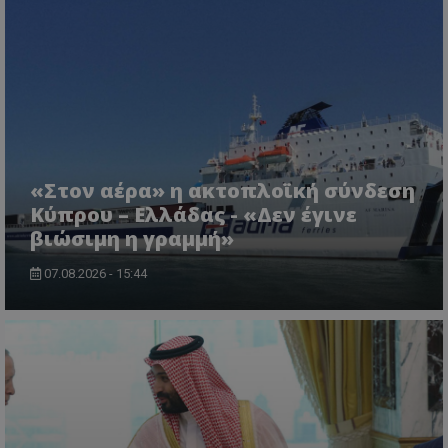
«Στον αέρα» η ακτοπλοϊκή σύνδεση
usprivacy
.themasports.tothemaonline.co
Κύπρου – Ελλάδας - «Δεν έγινε
βιώσιμη η γραμμή»
07.08.2026 - 15:44