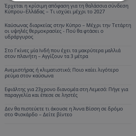
Έρχεται η κρίσιμη απόφαση για τη θαλάσσια σύνδεση
Κύπρου–Ελλάδας – Τι ισχύει μέχρι το 2027
Απολύτως απαραίτητα
Απόδοσης
Στόχευσης
Λειτουργικότητας
Καύσωνας διαρκείας στην Κύπρο – Μέχρι την Τετάρτη
οι υψηλές θερμοκρασίες - Πού θα φτάσει ο
Μη ταξινομημένα
υδράργυρος
Τα απολύτως απαραίτητα cookies επιτρέπουν
βασικές λειτουργίες του ιστότοπου, όπως τη
Στο Γκίνες μία Ινδή που έχει τα μακρύτερα μαλλιά
σύνδεση χρήστη και τη διαχείριση λογαριασμού.
στον πλανήτη – Αγγίζουν τα 3 μέτρα
Ο ιστότοπος δεν μπορεί να χρησιμοποιηθεί σωστά
χωρίς τα απολύτως απαραίτητα cookies.
Ανεμιστήρας ή κλιματιστικό; Ποιο καίει λιγότερο
Ονοματεπώνυμο
Προμηθευτής
/
Πεδίο
ρεύμα στον καύσωνα
usprivacy
.lifenewscy.tothemaonline.com
Εφιάλτης για 23χρονο διανομέα στη Λεμεσό: Πήγε για
παραγγελία και έπεσε σε ληστές
Δεν θα πιστεύετε τι άκουσε η Άννα Βίσση σε δρόμο
στο Φισκάρδο – Δείτε βίντεο