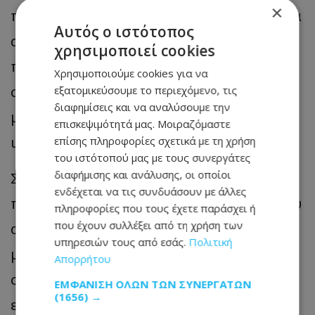
×
που είναι αποκλειστικά για τον σκύλο, θα
Αυτός ο ιστότοπος
αντιδράσουν. Η ανάγκη για να
χρησιμοποιεί cookies
προστατεύσουν τον χώρο τους δεν
Χρησιμοποιούμε cookies για να
σβήνει ποτέ, απλά μπορούμε να τους
εξατομικεύσουμε το περιεχόμενο, τις
διαφημίσεις και να αναλύσουμε την
μάθουμε να μην γίνονται επιθετικοί και
επισκεψιμότητά μας. Μοιραζόμαστε
ιδιαίτερα διεκδικητικοί.
επίσης πληροφορίες σχετικά με τη χρήση
του ιστότοπού μας με τους συνεργάτες
διαφήμισης και ανάλυσης, οι οποίοι
Στο τέλος της ημέρας, ο σκύλος θα
ενδέχεται να τις συνδυάσουν με άλλες
προσαρμοστεί αργά ή γρήγορα, αφού του
πληροφορίες που τους έχετε παράσχει ή
που έχουν συλλέξει από τη χρήση των
αρέσει πολύ να έχει ένα πρόγραμμα και
υπηρεσιών τους από εσάς.
Πολιτική
μια ρουτίνα. Όμως, όσο μεγαλύτερη
Απορρήτου
σταθερότητα του δείξουμε στο τι
ΕΜΦΆΝΙΣΗ ΌΛΩΝ ΤΩΝ ΣΥΝΕΡΓΑΤΏΝ
(1656) →
επιτρέπεται να κάνουμε και τι όχι, τόσο