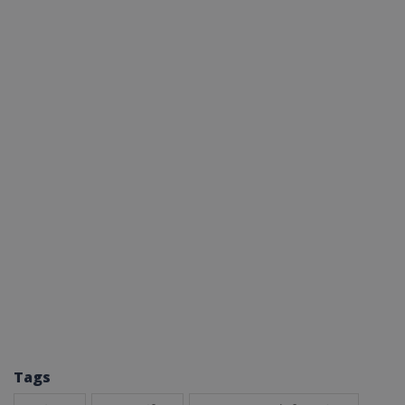
ASP.NET_SessionId
Microsoft Corporation
themasports.tothemaonline.co
VISITOR_PRIVACY_METADATA
YouTube
.youtube.com
Tags