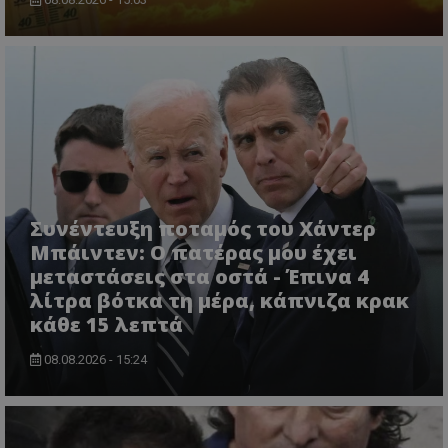
Συνέντευξη ποταμός του Χάντερ
Μπάιντεν: Ο πατέρας μου έχει
μεταστάσεις στα οστά - Έπινα 4
λίτρα βότκα τη μέρα, κάπνιζα κρακ
κάθε 15 λεπτά
08.08.2026 - 15:24