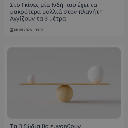
Στο Γκίνες μία Ινδή που έχει τα
μακρύτερα μαλλιά στον πλανήτη –
Αγγίζουν τα 3 μέτρα
msToken
.tiktok.com
08.08.2026 - 08:01
CookieScriptConsent
CookieScript
www.tothemaonline.com
Τα 3 ζώδια θα ευνοηθούν