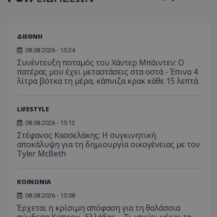
usprivacy
.themasports.tothemaonline.co
ΔΙΕΘΝΗ
08.08.2026 - 15:24
Συνέντευξη ποταμός του Χάντερ Μπάιντεν: Ο
πατέρας μου έχει μεταστάσεις στα οστά - Έπινα 4
λίτρα βότκα τη μέρα, κάπνιζα κρακ κάθε 15 λεπτά
LIFESTYLE
08.08.2026 - 15:12
Στέφανος Κασσελάκης: Η συγκινητική
αποκάλυψη για τη δηµιουργία οικογένειας με τον
Tyler McBeth
Προμηθευτής
Ονοματεπώνυμο
Λήξη
Περιγραφή
Προμηθευτής
/
Πεδίο
/
Ονοματεπώνυμο
Λήξη
Περιγραφή
Πεδίο
Προμηθευτής
/
Ονοματεπώνυμο
Λήξη
Περιγ
A_1283
gml-grp.com
2 μήνες 4
Αυτό το cook
ΚΟΙΝΩΝΙΑ
Πεδίο
εβδομάδες
χρησιμοποιείτ
mid
1
Αυτό είναι ένα
Meta
την
χρόνος
cookie
_ga_7ZKH09CT69
Platform Inc.
.tothemaonline.com
1 χρόνος 1
Αυτό τ
08.08.2026 - 15:08
Προμηθευτής
/
παρακολούθη
Ονοματεπώνυμο
Λήξη
Περι
1
Instagram που
.instagram.com
μήνας
χρησιμ
Πεδίο
Έρχεται η κρίσιμη απόφαση για τη θαλάσσια
της συμπερι
μήνας
επιτρέπει τη
από το
του χρήστη κ
λειτουργικότητ
Analyti