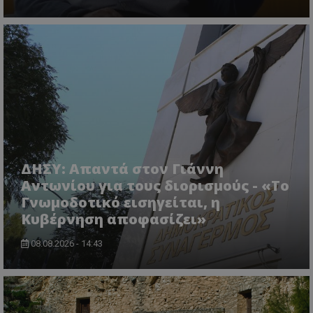
Τα απολύτως απαραίτητα cookies επιτρέπουν
βασικές λειτουργίες του ιστότοπου, όπως τη
σύνδεση χρήστη και τη διαχείριση λογαριασμού.
Ο ιστότοπος δεν μπορεί να χρησιμοποιηθεί σωστά
χωρίς τα απολύτως απαραίτητα cookies.
Ονοματεπώνυμο
Προμηθευτής
/
Πεδίο
usprivacy
.lifenewscy.tothemaonline.com
ΔΗΣΥ: Απαντά στον Γιάννη
Αντωνίου για τους διορισμούς - «Το
Γνωμοδοτικό εισηγείται, η
Κυβέρνηση αποφασίζει»
ASP.NET_SessionId
Microsoft Corporation
08.08.2026 - 14:43
themasports.tothemaonline.co