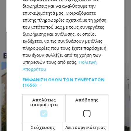
προβλήματος υγείας – «Ένα μεγάλο
διαφημίσεις και να αναλύσουμε την
συγγνώμη από καρδιάς…»
επισκεψιμότητά μας. Μοιραζόμαστε
επίσης πληροφορίες σχετικά με τη χρήση
07.08.2026 - 14:01
του ιστότοπού μας με τους συνεργάτες
διαφήμισης και ανάλυσης, οι οποίοι
ενδέχεται να τις συνδυάσουν με άλλες
πληροφορίες που τους έχετε παράσχει ή
BEST OF
TOTHEMAONLINE
που έχουν συλλέξει από τη χρήση των
υπηρεσιών τους από εσάς.
Πολιτική
Απορρήτου
ΕΜΦΆΝΙΣΗ ΌΛΩΝ ΤΩΝ ΣΥΝΕΡΓΑΤΏΝ
(1656) →
Απολύτως
Απόδοσης
απαραίτητα
Στόχευσης
Λειτουργικότητας
Στο 78% οι εισηγήσεις που