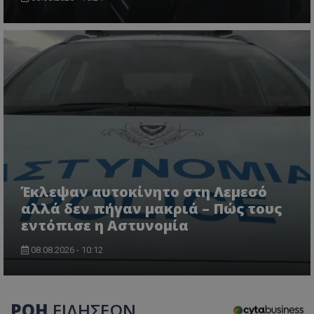
CookieScriptConsent
CookieScript
www.tothemaonline.com
Έκλεψαν αυτοκίνητο στη Λεμεσό
αλλά δεν πήγαν μακριά – Πώς τους
εντόπισε η Αστυνομία
08.08.2026 - 10:12
ΡΟΗ
ΕΙΔΗΣΕΩΝ