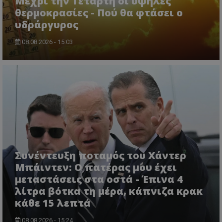
Μέχρι την Τετάρτη οι υψηλές
θερμοκρασίες - Πού θα φτάσει ο
υδράργυρος
08.08.2026 - 15:03
ASP.NET_SessionId
Microsoft Corporation
lifenewscy.tothemaonline.com
Συνέντευξη ποταμός του Χάντερ
Μπάιντεν: Ο πατέρας μου έχει
μεταστάσεις στα οστά - Έπινα 4
λίτρα βότκα τη μέρα, κάπνιζα κρακ
κάθε 15 λεπτά
msToken
.tiktok.com
08.08.2026 - 15:24