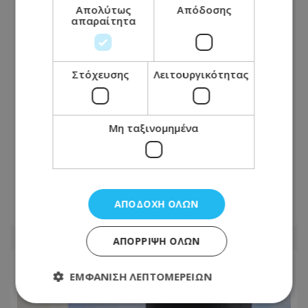
Απολύτως
Απόδοσης
απαραίτητα
Στόχευσης
Λειτουργικότητας
Μη ταξινομημένα
Πυροσβέστης προειδοποιεί: Αυτά τα
λάθη με τους φορτιστές μπορούν να
βάλουν φωτιά στο σπίτι σας
ΑΠΟΔΟΧΉ ΌΛΩΝ
05.08.2026 - 06:26
ΑΠΌΡΡΙΨΗ ΌΛΩΝ
ΕΜΦΆΝΙΣΗ ΛΕΠΤΟΜΕΡΕΙΏΝ