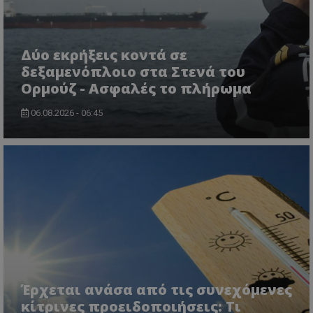
Δύο εκρήξεις κοντά σε
msToken
.tiktok.com
δεξαμενόπλοιο στα Στενά του
Ορμούζ - Ασφαλές το πλήρωμα
06.08.2026 - 06:45
CookieScriptConsent
CookieScript
www.tothemaonline.com
Έρχεται ανάσα από τις συνεχόμενες
κίτρινες προειδοποιήσεις: Τι