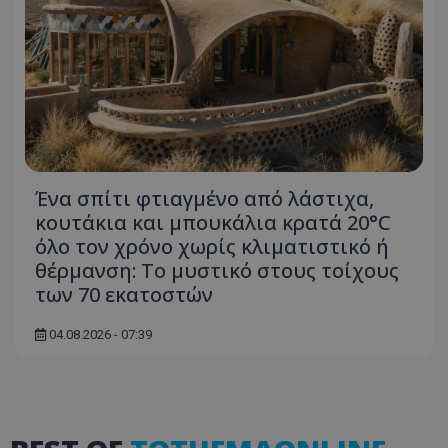
ASP.NET_SessionId
Microsoft Corporation
themasports.tothemaonline.co
Ένα σπίτι φτιαγμένο από λάστιχα,
κουτάκια και μπουκάλια κρατά 20°C
όλο τον χρόνο χωρίς κλιματιστικό ή
θέρμανση: Το μυστικό στους τοίχους
των 70 εκατοστών
VISITOR_PRIVACY_METADATA
YouTube
.youtube.com
04.08.2026 - 07:39