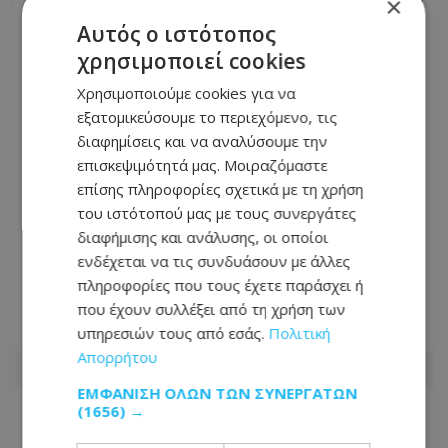
×
Αυτός ο ιστότοπος
χρησιμοποιεί cookies
Χρησιμοποιούμε cookies για να
εξατομικεύσουμε το περιεχόμενο, τις
διαφημίσεις και να αναλύσουμε την
επισκεψιμότητά μας. Μοιραζόμαστε
επίσης πληροφορίες σχετικά με τη χρήση
του ιστότοπού μας με τους συνεργάτες
VIDEO - Σάλος με ηθοποιό: Την
διαφήμισης και ανάλυσης, οι οποίοι
συνέλαβαν επειδή φοράει στον λαιμό
ενδέχεται να τις συνδυάσουν με άλλες
της δονητή - «Τον έχω πάντα
πληροφορίες που τους έχετε παράσχει ή
πρόχειρο»
που έχουν συλλέξει από τη χρήση των
υπηρεσιών τους από εσάς.
Πολιτική
05.08.2026 - 10:14
Απορρήτου
ΕΜΦΆΝΙΣΗ ΌΛΩΝ ΤΩΝ ΣΥΝΕΡΓΑΤΏΝ
(1656) →