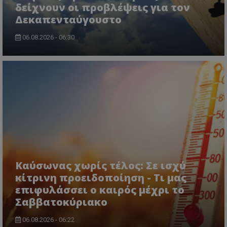
δείχνουν οι προβλέψεις για τον
Δεκαπενταύγουστο
06.08.2026 - 06:30
usprivacy
.themasports.tothemaonline.co
Καύσωνας χωρίς τέλος: Σε ισχύ
κίτρινη προειδοποίηση - Τι μας
επιφυλάσσει ο καιρός μέχρι το
Σαββατοκύριακο
06.08.2026 - 06:22
Προμηθευτής