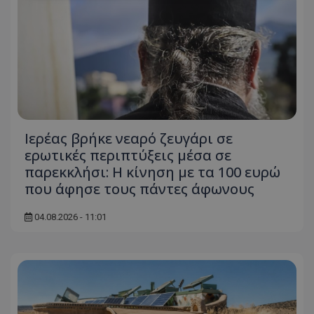
Απολύτως απαραίτητα
Απόδοσης
Στόχευσης
Λειτουργικότητας
Μη ταξινομημένα
Τα απολύτως απαραίτητα cookies επιτρέπουν
βασικές λειτουργίες του ιστότοπου, όπως τη
σύνδεση χρήστη και τη διαχείριση λογαριασμού.
Ο ιστότοπος δεν μπορεί να χρησιμοποιηθεί σωστά
χωρίς τα απολύτως απαραίτητα cookies.
Ιερέας βρήκε νεαρό ζευγάρι σε
ερωτικές περιπτύξεις μέσα σε
Ονοματεπώνυμο
Προμηθευτής
/
Πεδίο
παρεκκλήσι: Η κίνηση με τα 100 ευρώ
usprivacy
.lifenewscy.tothemaonline.com
που άφησε τους πάντες άφωνους
04.08.2026 - 11:01