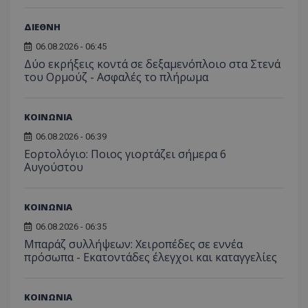
του 
οποίο 
επισκέπ
ΔΙΕΘΝΗ
πρόσβα
ιστοσε
06.08.2026 - 06:45
Συλλέγε
για τις
Δύο εκρήξεις κοντά σε δεξαμενόπλοιο στα Στενά
του χρ
του Ορμούζ - Ασφαλές το πλήρωμα
ιστοσε
ποιες σ
έχουν 
_ga_J7RS52TMNC
.tothemaonline.com
1 χρόνος 1
Αυτό τ
ΚΟΙΝΩΝΙΑ
μήνας
χρησιμ
από το
06.08.2026 - 06:39
Analyti
Εορτολόγιο: Ποιος γιορτάζει σήμερα 6
διατήρ
κατάσ
Αυγούστου
περιόδ
σύνδεσ
ΚΟΙΝΩΝΙΑ
06.08.2026 - 06:35
Μπαράζ συλλήψεων: Χειροπέδες σε εννέα
πρόσωπα - Εκατοντάδες έλεγχοι και καταγγελίες
ΚΟΙΝΩΝΙΑ