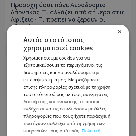
Προσοχή όσοι πάνε Αεροδρόμιο
Λάρνακας: Τι αλλάζει από σήμερα στις
Αφίξεις - Τι πρέπει να ξέρουν οι
οδηγοί
×
Αυτός ο ιστότοπος
07.08.2026 - 11:05
χρησιμοποιεί cookies
Χρησιμοποιούμε cookies για να
εξατομικεύσουμε το περιεχόμενο, τις
διαφημίσεις και να αναλύσουμε την
επισκεψιμότητά μας. Μοιραζόμαστε
επίσης πληροφορίες σχετικά με τη χρήση
του ιστότοπού μας με τους συνεργάτες
διαφήμισης και ανάλυσης, οι οποίοι
ενδέχεται να τις συνδυάσουν με άλλες
πληροφορίες που τους έχετε παράσχει ή
που έχουν συλλέξει από τη χρήση των
υπηρεσιών τους από εσάς.
Πολιτική