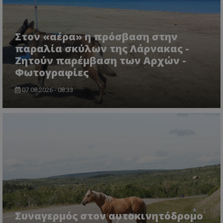
Στον «αέρα» η πρόσβαση στην
παραλία σκύλων της Λάρνακας -
Ζητούν παρέμβαση των Αρχών -
Φωτογραφίες
07.08.2026 - 08:33
msToken
.tiktok.com
Συναγερμός στον αυτοκινητόδρομο