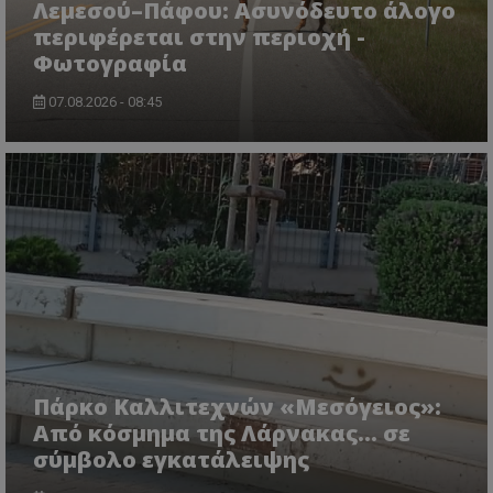
Λεμεσού–Πάφου: Ασυνόδευτο άλογο
CookieScriptConsent
CookieScript
περιφέρεται στην περιοχή -
www.tothemaonline.com
Φωτογραφία
07.08.2026 - 08:45
usprivacy
.themasports.tothemaonline.co
Πάρκο Καλλιτεχνών «Μεσόγειος»:
Από κόσμημα της Λάρνακας… σε
σύμβολο εγκατάλειψης