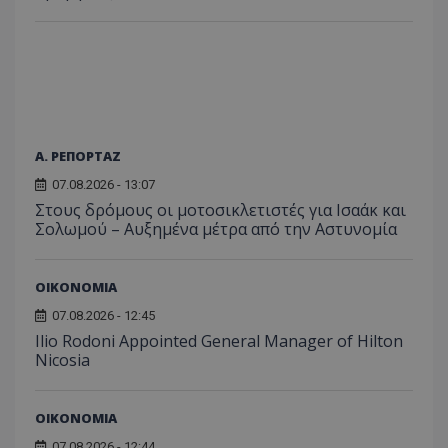
C
1 μήνας
Αυτό τ
Adform
guest_id
1 χρόνος 1
Αυτό
Twitter Inc.
χρησιμ
.adform.net
μήνας
ρυθμ
.twitter.com
για τον
το Tw
προσδι
αναγ
συχνότ
να π
επισκέ
τον 
τον τρ
του 
οποίο 
επισκέπ
πρόσβα
ιστοσε
Α. ΡΕΠΟΡΤΑΖ
Συλλέγε
για τις
07.08.2026 - 13:07
του χρ
ιστοσε
Στους δρόμους οι μοτοσικλετιστές για Ισαάκ και
ποιες σ
Σολωμού – Αυξημένα μέτρα από την Αστυνομία
έχουν 
_ga_J7RS52TMNC
.tothemaonline.com
1 χρόνος 1
Αυτό τ
μήνας
χρησιμ
ΟΙΚΟΝΟΜΙΑ
από το
Analyti
07.08.2026 - 12:45
διατήρ
κατάσ
Ilio Rodoni Appointed General Manager of Hilton
περιόδ
Nicosia
σύνδεσ
ΟΙΚΟΝΟΜΙΑ
07.08.2026 - 12:44