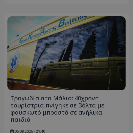
ASP.NET_SessionId
Microsoft Corporation
themasports.tothemaonline.co
VISITOR_PRIVACY_METADATA
YouTube
.youtube.com
Τραγωδία στα Μάλια: 40χρονη
τουρίστρια πνίγηκε σε βόλτα με
φουσκωτό μπροστά σε ανήλικα
παιδιά
05.08.2026 - 21:40