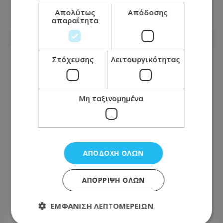
παιδιά φώναζαν για βοήθεια
Απολύτως
Απόδοσης
απαραίτητα
06.08.2026 - 21:41
Στόχευσης
Λειτουργικότητας
Μη ταξινομημένα
ΑΠΟΔΟΧΉ ΌΛΩΝ
ΑΠΌΡΡΙΨΗ ΌΛΩΝ
Το εξωτικό φρούτο που καλλιεργείται
μόνο σε ένα ελληνικό νησί
ΕΜΦΆΝΙΣΗ ΛΕΠΤΟΜΕΡΕΙΏΝ
06.08.2026 - 11:36