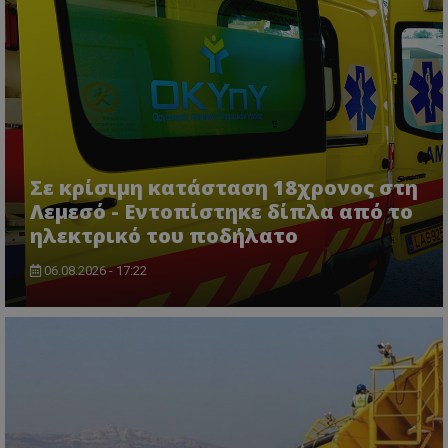
Σε κρίσιμη κατάσταση 18χρονος στη
usprivacy
.themasports.tothemaonline.co
Λεμεσό - Εντοπίστηκε δίπλα από το
ηλεκτρικό του ποδήλατο
06.08.2026 - 17:22