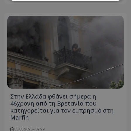
Απολύτως απαραίτητα
Απόδοσης
Στόχευσης
Λειτουργικότητας
Μη ταξινομημένα
Τα απολύτως απαραίτητα cookies επιτρέπουν
βασικές λειτουργίες του ιστότοπου, όπως τη
σύνδεση χρήστη και τη διαχείριση λογαριασμού.
Ο ιστότοπος δεν μπορεί να χρησιμοποιηθεί σωστά
χωρίς τα απολύτως απαραίτητα cookies.
Ονοματεπώνυμο
Προμηθευτής
/
Πεδίο
usprivacy
.lifenewscy.tothemaonline.com
Στην Ελλάδα φθάνει σήμερα η
46χρονη από τη Βρετανία που
κατηγορείται για τον εμπρησμό στη
Marfin
06.08.2026 - 07:29