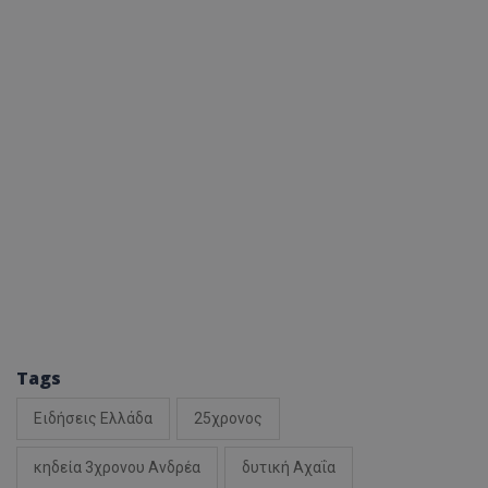
Tags
Ειδήσεις Ελλάδα
25χρονος
κηδεία 3χρονου Ανδρέα
δυτική Αχαΐα