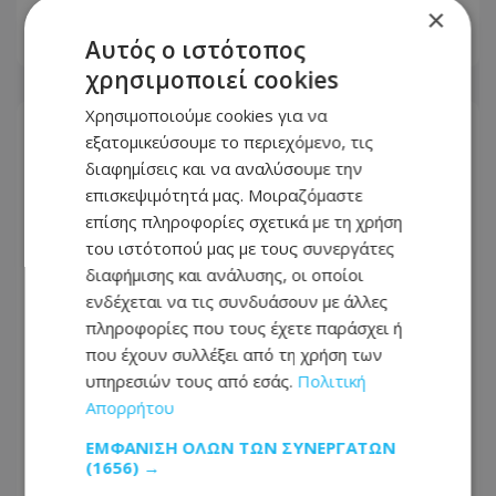
×
Αυτός ο ιστότοπος
06.08.2026 - 22:54
χρησιμοποιεί cookies
Χρησιμοποιούμε cookies για να
εξατομικεύσουμε το περιεχόμενο, τις
διαφημίσεις και να αναλύσουμε την
επισκεψιμότητά μας. Μοιραζόμαστε
επίσης πληροφορίες σχετικά με τη χρήση
του ιστότοπού μας με τους συνεργάτες
διαφήμισης και ανάλυσης, οι οποίοι
ενδέχεται να τις συνδυάσουν με άλλες
πληροφορίες που τους έχετε παράσχει ή
που έχουν συλλέξει από τη χρήση των
υπηρεσιών τους από εσάς.
Πολιτική
Απορρήτου
Πώς έγινε η τραγωδία με την νεκρή
μητέρα στην Ελλάδα: Βούτηξε για να
ΕΜΦΆΝΙΣΗ ΌΛΩΝ ΤΩΝ ΣΥΝΕΡΓΑΤΏΝ
βοηθήσει τη φίλη της και πνίγηκε, τα
(1656) →