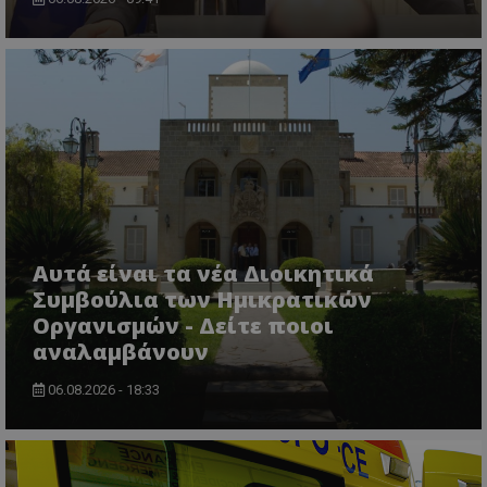
msToken
.tiktok.com
Αυτά είναι τα νέα Διοικητικά
Συμβούλια των Ημικρατικών
Οργανισμών - Δείτε ποιοι
αναλαμβάνουν
06.08.2026 - 18:33
CookieScriptConsent
CookieScript
www.tothemaonline.com