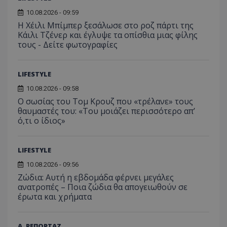
10.08.2026 - 09:59
usprivacy
.themasports.tothemaonline.co
Η Χέιλι Μπίμπερ ξεσάλωσε στο ροζ πάρτι της
Κάιλι Τζένερ και έγλυψε τα οπίσθια μιας φίλης
τους - Δείτε φωτογραφίες
LIFESTYLE
10.08.2026 - 09:58
Ο σωσίας του Τομ Κρουζ που «τρέλανε» τους
θαυμαστές του: «Του μοιάζει περισσότερο απ’
ό,τι ο ίδιος»
LIFESTYLE
Προμηθευτής
Ονοματεπώνυμο
Λήξη
Περιγραφή
Προμηθευτής
/
Πεδίο
/
10.08.2026 - 09:56
Ονοματεπώνυμο
Λήξη
Περιγραφή
Πεδίο
Προμηθευτής
/
Ονοματεπώνυμο
Λήξη
Περιγ
Ζώδια: Αυτή η εβδομάδα φέρνει μεγάλες
A_1283
gml-grp.com
2 μήνες 4
Αυτό το cook
Πεδίο
εβδομάδες
χρησιμοποιείτ
ανατροπές – Ποια ζώδια θα απογειωθούν σε
mid
1
Αυτό είναι ένα
Meta
την
χρόνος
cookie
_ga_7ZKH09CT69
Platform Inc.
.tothemaonline.com
1 χρόνος 1
Αυτό τ
έρωτα και χρήματα
Προμηθευτής
/
παρακολούθη
Ονοματεπώνυμο
Λήξη
Περι
1
Instagram που
.instagram.com
μήνας
χρησιμ
Πεδίο
της συμπερι
μήνας
επιτρέπει τη
από το
του χρήστη κ
λειτουργικότητ
Analyti
VISITOR_INFO1_LIVE
5 μήνες 4
Αυτό
Google LLC
αλληλεπίδρασ
των κοινωνικών
διατήρ
εβδομάδες
έχει 
Α. ΡΕΠΟΡΤΑΖ
.youtube.com