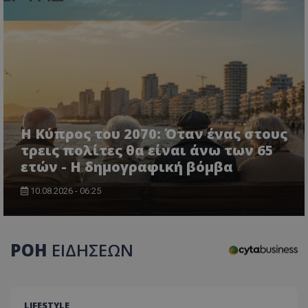
Η Κύπρος του 2070: Όταν ένας στους
τρεις πολίτες θα είναι άνω των 65
CookieScriptConsent
CookieScript
ετών - Η δημογραφική βόμβα
www.tothemaonline.com
10.08.2026 - 06:25
ΡΟΗ
ΕΙΔΗΣΕΩΝ
LIFESTYLE