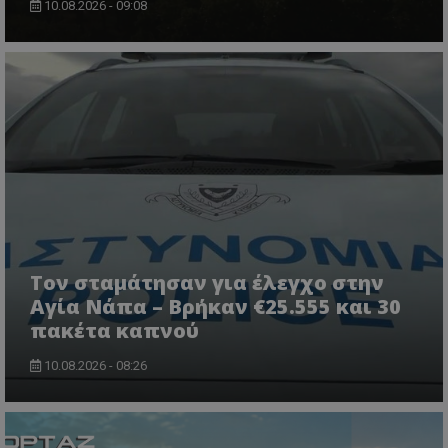
10.08.2026 - 09:08
ASP.NET_SessionId
Microsoft Corporation
lifenewscy.tothemaonline.com
Τον σταμάτησαν για έλεγχο στην
Αγία Νάπα – Βρήκαν €25.555 και 30
πακέτα καπνού
10.08.2026 - 08:26
msToken
.tiktok.com