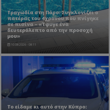
Τραγωδία στη Πάρο: Συγκλονίζει ο
πατέρας του 4χρονου που πνίγηκε
σε πισίνα – «Έφυγε ένα
δευτερόλεπτο από την προσοχή
μου»
VISITOR_PRIVACY_METADATA
YouTube
.youtube.com
10.08.2026 - 08:11
Το είδαμε κι αυτό στην Κύπρο: