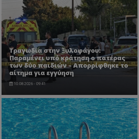
βασικές λειτουργίες του ιστότοπου, όπως τη
σύνδεση χρήστη και τη διαχείριση λογαριασμού.
Ο ιστότοπος δεν μπορεί να χρησιμοποιηθεί σωστά
χωρίς τα απολύτως απαραίτητα cookies.
Ονοματεπώνυμο
Προμηθευτής
/
Πεδίο
usprivacy
.lifenewscy.tothemaonline.com
Τραγωδία στην Ξυλοφάγου:
Παραμένει υπό κράτηση ο πατέρας
των δύο παιδιών – Απορρίφθηκε το
αίτημα για εγγύηση
10.08.2026 - 09:41
ASP.NET_SessionId
Microsoft Corporation
themasports.tothemaonline.co