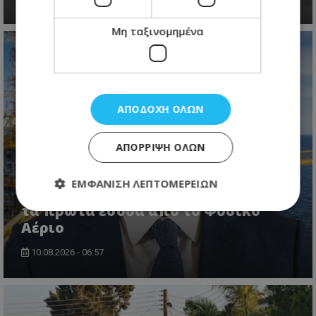
Μη ταξινομημένα
ΑΠΟΔΟΧΉ ΌΛΩΝ
ΑΠΌΡΡΙΨΗ ΌΛΩΝ
ΕΜΦΆΝΙΣΗ ΛΕΠΤΟΜΕΡΕΙΏΝ
Υπουργός Ενέργειας: Εντός του 2028
τα πρώτα έσοδα από το Φυσικό
Αέριο
Απολύτως απαραίτητα
Απόδοσης
10.08.2026 - 06:57
Στόχευσης
Λειτουργικότητας
Μη ταξινομημένα
Τα απολύτως απαραίτητα cookies επιτρέπουν