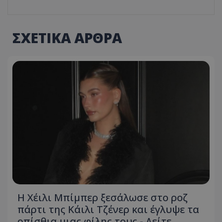
ΣΧΕΤΙΚΑ ΑΡΘΡΑ
Η Χέιλι Μπίμπερ ξεσάλωσε στο ροζ
πάρτι της Κάιλι Τζένερ και έγλυψε τα
οπίσθια μιας φίλης τους - Δείτε