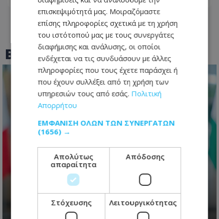
επισκεψιμότητά μας. Μοιραζόμαστε
επίσης πληροφορίες σχετικά με τη χρήση
του ιστότοπού μας με τους συνεργάτες
διαφήμισης και ανάλυσης, οι οποίοι
BEST OF
TOTHEMAONLINE
ενδέχεται να τις συνδυάσουν με άλλες
πληροφορίες που τους έχετε παράσχει ή
που έχουν συλλέξει από τη χρήση των
υπηρεσιών τους από εσάς.
Πολιτική
Απορρήτου
ΕΜΦΆΝΙΣΗ ΌΛΩΝ ΤΩΝ ΣΥΝΕΡΓΑΤΏΝ
(1656) →
Απολύτως
Απόδοσης
«ΔΗΣΑΚΕΛ» και 2028: Ο Νίκος
απαραίτητα
Χριστοδουλίδης χαράζει από τώρα
το γήπεδο για τις προεδρικές
εκλογές
Στόχευσης
Λειτουργικότητας
10.08.2026 - 06:22