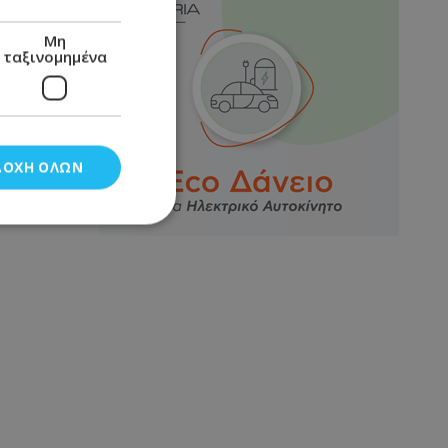
Μη
ταξινομημένα
ΔΟΧΉ ΌΛΩΝ
νομημένα
στη και τη
τητα cookies.
αποθηκεύει το
θεσης του χρήστη
 παρακολούθηση και
τα σύμφωνα με τον
ρρήτου των
ειών.