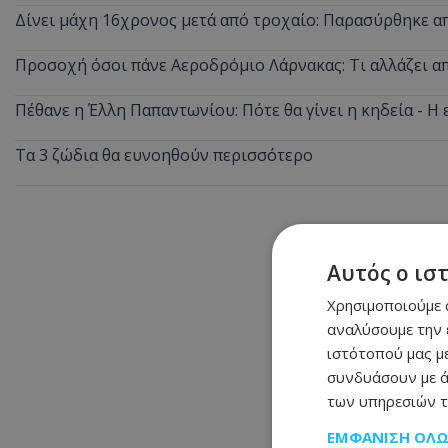
Δίνει μάχη 16χρονος μετά από τροχαίο: Παρασύρθηκε 
Προσοχή όσοι πάνε Αεροδρόμιο Λάρνακας: Τι αλλάζει από
Πέθανε η Έλλη Παπαντωνίου: Πότε θα γίνει η κηδεία - Η 
Τα 3 ζώδια θα ευνοηθούν περισσότερο
Αυτός ο ισ
Χρησιμοποιούμε c
αναλύσουμε την 
ιστότοπού μας με
συνδυάσουν με ά
των υπηρεσιών τ
ΕΜΦΆΝΙΣΗ ΌΛ