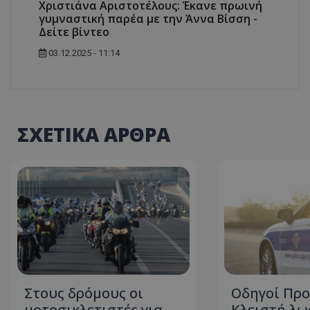
Χριστιάνα Αριστοτέλους: Έκανε πρωινή
γυμναστική παρέα με την Άννα Βίσση -
ASP.NET_SessionI
Δείτε βίντεο
03.12.2025 - 11:14
VISITOR_PRIVACY
ΣΧΕΤΙΚΑ ΑΡΘΡΑ
__cf_bm
Στους δρόμους οι
Οδηγοί Προ
__cf_bm
μοτοσικλετιστές για
Κλειστή λω