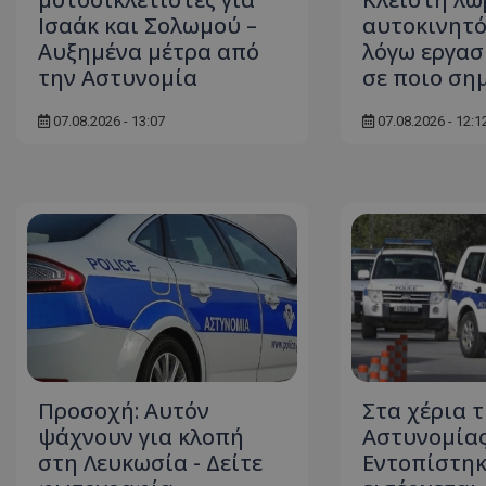
Ισαάκ και Σολωμού –
αυτοκινητ
Αυξημένα μέτρα από
λόγω εργασι
την Αστυνομία
σε ποιο ση
ASP.NET_SessionI
07.08.2026 - 13:07
07.08.2026 - 12:1
msToken
CookieScriptConse
Προσοχή: Αυτόν
Στα χέρια τ
ψάχνουν για κλοπή
Αστυνομίας
στη Λευκωσία - Δείτε
Εντοπίστηκ