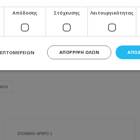
Απόδοσης
Στόχευσης
Λειτουργικότητας
ΛΕΠΤΟΜΕΡΕΙΏΝ
ΑΠΌΡΡΙΨΗ ΌΛΩΝ
ΑΠΟ
Μοιράσου αυτό το άρθρο
ς απαραίτητα
Απόδοσης
Στόχευσης
Λειτουργικότητας
Μη ταξι
μενα
τητα cookies επιτρέπουν βασικές λειτουργίες του ιστότοπου, όπως τη σύνδεση χρή
σμού. Ο ιστότοπος δεν μπορεί να χρησιμοποιηθεί σωστά χωρίς τα απολύτως απαραί
Προμηθευτής
/
Πεδίο
Λήξη
Περιγραφή
.lifenewscy.tothemaonline.com
1 χρόνος 3
Αυτό το cookie 
εβδομάδες
κράτος συγκατά
σχετικά με την
την ιδιωτικότη
ΕΠΌΜΕΝΟ ΆΡΘΡΟ
κανονισμό απο
Ηνωμένων Πολιτ