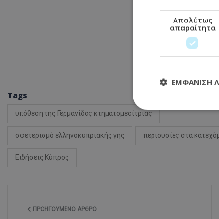
Απολύτως
απαραίτητα
ΕΜΦΆΝΙΣΗ 
Tags
υπόθεση της Γερμανίδας κτηματομεσίτριας
Απολύτω
σφετερισμό ελληνοκυπριακής γης
περιουσίες στα κατεχό
Τα απολύτως απαραί
διαχείριση λογαρια
Ειδήσεις Κύπρος
Ονοματεπώνυμο
usprivacy
ΠΡΟΗΓΟΎΜΕΝΟ ΆΡΘΡΟ