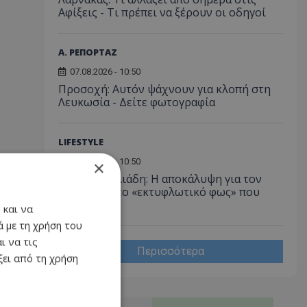
Αφίξεις - Τι πρέπει να ξέρουν οι οδηγοί
Α. ΡΕΠΟΡΤΑΖ
07.08.2026 - 10:50
Προσοχή: Αυτόν ψάχνουν για κλοπή στη
Λευκωσία - Δείτε φωτογραφία
LIFESTYLE
07.08.2026 - 10:50
×
Αγγελική Ηλιάδη: Η αποκάλυψη για τον
Χριστό και το «εκτυφλωτικό φως» που
αντίκρισε
 και να
 με τη χρήση του
ι να τις
Περισσότερα
ει από τη χρήση