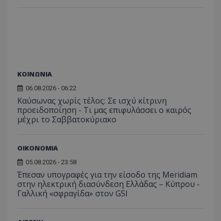
C
1 μήνας
Αυτό τ
Adform
guest_id
1 χρόνος 1
Αυτό
Twitter Inc.
χρησιμ
.adform.net
μήνας
ρυθμ
.twitter.com
για τον
το Tw
προσδι
αναγ
συχνότ
να π
επισκέ
τον 
τον τρ
του 
οποίο 
επισκέπ
πρόσβα
ΚΟΙΝΩΝΙΑ
ιστοσε
Συλλέγε
06.08.2026 - 06:22
για τις
του χρ
Καύσωνας χωρίς τέλος: Σε ισχύ κίτρινη
ιστοσε
προειδοποίηση - Τι μας επιφυλάσσει ο καιρός
ποιες σ
μέχρι το Σαββατοκύριακο
έχουν 
_ga_J7RS52TMNC
.tothemaonline.com
1 χρόνος 1
Αυτό τ
μήνας
χρησιμ
ΟΙΚΟΝΟΜΙΑ
από το
Analyti
διατήρ
05.08.2026 - 23:58
κατάσ
Έπεσαν υπογραφές για την είσοδο της Meridiam
περιόδ
σύνδεσ
στην ηλεκτρική διασύνδεση Ελλάδας – Κύπρου -
Γαλλική «σφραγίδα» στον GSI