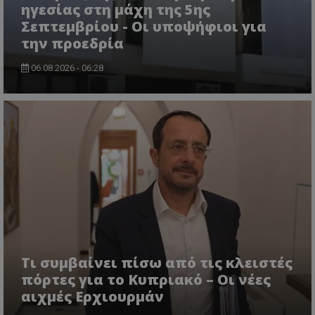
ηγεσίας στη μάχη της 5ης
Σεπτεμβρίου - Οι υποψήφιοι για
την προεδρία
06.08.2026 - 06:28
ASP.NET_SessionId
Microsoft Corporation
themasports.tothemaonline.co
Τι συμβαίνει πίσω από τις κλειστές
πόρτες για το Κυπριακό – Οι νέες
VISITOR_PRIVACY_METADATA
YouTube
.youtube.com
αιχμές Ερχιουρμάν