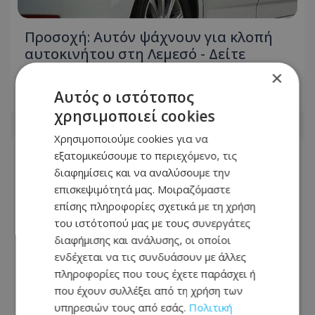
Προσοχή: Αυτόν ψάχνουν για κλοπή
αυτοκινήτου στη Λεμεσό - Δείτε
φωτογραφία
×
Αυτός ο ιστότοπος
05.08.2026 - 14:36
χρησιμοποιεί cookies
Χρησιμοποιούμε cookies για να
εξατομικεύσουμε το περιεχόμενο, τις
διαφημίσεις και να αναλύσουμε την
επισκεψιμότητά μας. Μοιραζόμαστε
επίσης πληροφορίες σχετικά με τη χρήση
του ιστότοπού μας με τους συνεργάτες
διαφήμισης και ανάλυσης, οι οποίοι
ενδέχεται να τις συνδυάσουν με άλλες
πληροφορίες που τους έχετε παράσχει ή
που έχουν συλλέξει από τη χρήση των
υπηρεσιών τους από εσάς.
Πολιτική