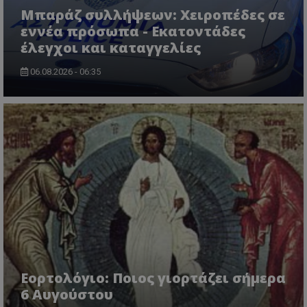
Μπαράζ συλλήψεων: Χειροπέδες σε
CookieScriptConsent
CookieScript
www.tothemaonline.com
εννέα πρόσωπα - Εκατοντάδες
έλεγχοι και καταγγελίες
06.08.2026 - 06:35
usprivacy
.themasports.tothemaonline.co
Εορτολόγιο: Ποιος γιορτάζει σήμερα
6 Αυγούστου