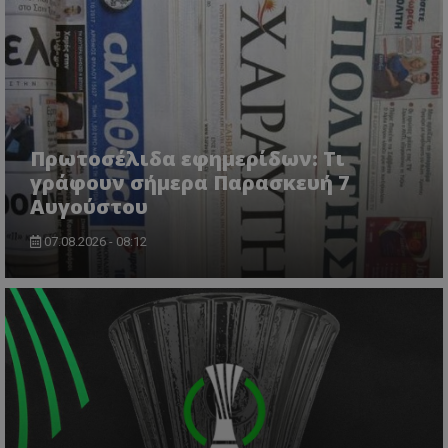
ASP.NET_SessionId
Microsoft Corporation
lifenewscy.tothemaonline.com
Πρωτοσέλιδα εφημερίδων: Τι
γράφουν σήμερα Παρασκευή 7
Αυγούστου
07.08.2026 - 08:12
msToken
.tiktok.com