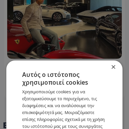
×
Ο Cristiano Ronaldo φωτογραφήθηκε
μπροστά από τον στόλο των
Αυτός ο ιστότοπος
πανάκριβων αυτοκινήτων του!
χρησιμοποιεί cookies
Χρησιμοποιούμε cookies για να
06.08.2026 - 09:46
εξατομικεύσουμε το περιεχόμενο, τις
διαφημίσεις και να αναλύσουμε την
επισκεψιμότητά μας. Μοιραζόμαστε
επίσης πληροφορίες σχετικά με τη χρήση
BEST OF
TOTHEMAONLINE
του ιστότοπού μας με τους συνεργάτες