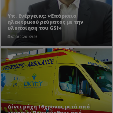
usprivacy
.lifenewscy.tothemaonline.com
Υπ. Ενέργειας: «Επάρκεια
ηλεκτρικού ρεύματος με την
υλοποίηση του GSI»
07.08.2026 - 09:26
ASP.NET_SessionId
Microsoft Corporation
themasports.tothemaonline.co
Δίνει μάχη 16χρονος μετά από
τροχαίο: Παρασύρθηκε από