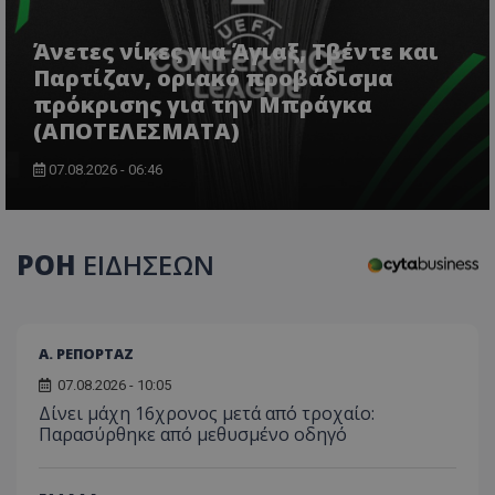
Άνετες νίκες για Άγιαξ, Τβέντε και
Παρτίζαν, οριακό προβάδισμα
πρόκρισης για την Μπράγκα
(ΑΠΟΤΕΛΕΣΜΑΤΑ)
CookieScriptConsent
CookieScript
07.08.2026 - 06:46
www.tothemaonline.com
ΡΟΗ
ΕΙΔΗΣΕΩΝ
Α. ΡΕΠΟΡΤΑΖ
07.08.2026 - 10:05
Δίνει μάχη 16χρονος μετά από τροχαίο:
Παρασύρθηκε από μεθυσμένο οδηγό
usprivacy
.themasports.tothemaonline.co