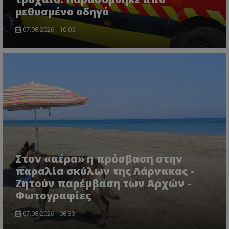
μεθυσμένο οδηγό
07.08.2026 - 10:05
VISITOR_PRIVACY_METADATA
YouTube
.youtube.com
Στον «αέρα» η πρόσβαση στην
παραλία σκύλων της Λάρνακας -
Ζητούν παρέμβαση των Αρχών -
Φωτογραφίες
07.08.2026 - 08:33