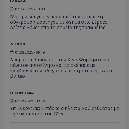
ΕΛΛΑΔΑ
07.08.2026 - 10:00
Μητέρα και γιος νεκροί από την μετωπική
σύγκρουση φορτηγού με όχημα στις Σέρρες -
Δείτε εικόνες από το σημείο της τραγωδίας
ΔΙΕΘΝΗ
07.08.2026 - 09:49
Δραματική διάσωση στην Κίνα: Φορτηγό έπεσε
πάνω σε αυτοκίνητο και το σκέπασε με
Προμηθευτής
Ονοματεπώνυμο
Λήξη
Περιγραφή
Προμηθευτής
/
Πεδίο
/
κάρβουνα, τον οδηγό έσωσε στρατιώτης, δείτε
Ονοματεπώνυμο
Λήξη
Περιγραφή
Πεδίο
Προμηθευτής
/
βίντεο
Ονοματεπώνυμο
Λήξη
Περιγ
A_1283
gml-grp.com
2 μήνες 4
Αυτό το cook
Πεδίο
εβδομάδες
χρησιμοποιείτ
mid
1
Αυτό είναι ένα
Meta
την
χρόνος
cookie
_ga_7ZKH09CT69
Platform Inc.
.tothemaonline.com
1 χρόνος 1
Αυτό τ
Προμηθευτής
/
παρακολούθη
Ονοματεπώνυμο
Λήξη
Περι
1
Instagram που
.instagram.com
μήνας
χρησιμ
Πεδίο
ΟΙΚΟΝΟΜΙΑ
της συμπερι
μήνας
επιτρέπει τη
από το
του χρήστη κ
λειτουργικότητ
Analyti
VISITOR_INFO1_LIVE
5 μήνες 4
Αυτό
Google LLC
07.08.2026 - 09:26
αλληλεπίδρασ
των κοινωνικών
διατήρ
εβδομάδες
έχει 
.youtube.com
την ενίσχυση
μέσων μέσα
κατάσ
Υπ. Ενέργειας: «Επάρκεια ηλεκτρικού ρεύματος με
από 
εμπειρίας του
στον ιστότοπο.
περιόδ
για ν
την υλοποίηση του GSI»
χρήστη ή τη
σύνδεσ
παρα
συλλογή δεδ
προτ
για την ανάλ
_ga_1GFPXQZD17
.tothemaonline.com
1 χρόνος 1
Αυτό τ
χρησ
και εξατομικ
μήνας
χρησιμ
βίντ