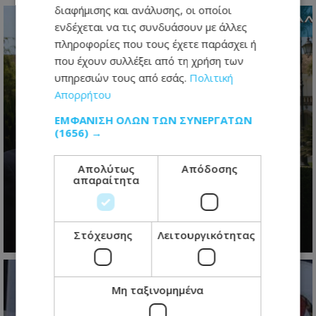
διαφήμισης και ανάλυσης, οι οποίοι
ενδέχεται να τις συνδυάσουν με άλλες
πληροφορίες που τους έχετε παράσχει ή
που έχουν συλλέξει από τη χρήση των
υπηρεσιών τους από εσάς.
Πολιτική
Απορρήτου
ΕΜΦΆΝΙΣΗ ΌΛΩΝ ΤΩΝ ΣΥΝΕΡΓΑΤΏΝ
(1656) →
Το restart Χριστοδουλίδη: Η
Απολύτως
Απόδοσης
απαραίτητα
τελευταία ευκαιρία πριν από τη
μεγάλη πολιτική μάχη του 2028
07.08.2026 - 06:21
Στόχευσης
Λειτουργικότητας
Μη ταξινομημένα