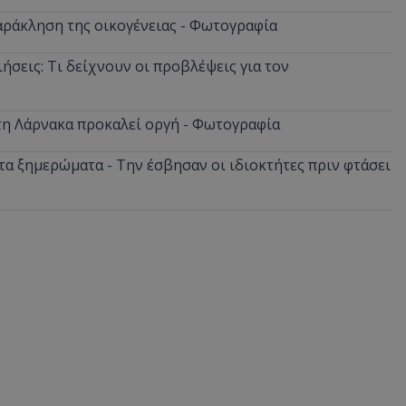
δευτερόλεπτα
για τη διάκρισ
.twitter.com
και ρομπότ. Αυτ
αράκληση της οικογένειας - Φωτογραφία
για τον ιστότοπ
κάνει έγκυρες α
τη χρήση του ι
ήσεις: Τι δείχνουν οι προβλέψεις για τον
d
συνεδρία
Αυτό το cookie 
Microsoft Corporation
Doubleclick και
lifenewscy.tothemaonline.com
πληροφορίες σχ
με τον οποίο ο 
στη Λάρνακα προκαλεί οργή - Φωτογραφία
χρησιμοποιεί το
τυχόν διαφημίσ
έχει δει ο τελικ
α ξημερώματα - Την έσβησαν οι ιδιοκτήτες πριν φτάσει
επισκεφθεί τον 
.tiktok.com
1 εβδομάδα 3
Αυτό το cookie 
μέρες
για σκοπούς τα
ασφάλειας, εξα
χρήστες παραμέ
και τα δεδομένα
εξασφαλισμένα
περιηγούνται μ
ιστοσελίδας ή 
τις υπηρεσίες τ
nt
4 εβδομάδες
Αυτό το cookie 
CookieScript
2 μέρες
από την υπηρεσί
www.tothemaonline.com
Script.com για 
προτιμήσεις συ
επισκέπτη Είναι
banner cookie 
να λειτουργεί σ