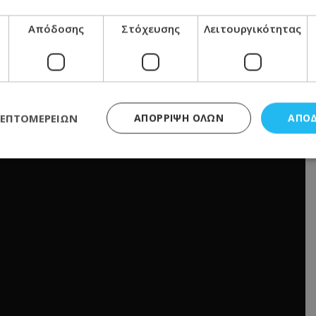
Απόδοσης
Στόχευσης
Λειτουργικότητας
ΛΕΠΤΟΜΕΡΕΙΏΝ
ΑΠΌΡΡΙΨΗ ΌΛΩΝ
ΑΠΟ
ς απαραίτητα
Απόδοσης
Στόχευσης
Λειτουργικότητας
Μη ταξι
τητα cookies επιτρέπουν βασικές λειτουργίες του ιστότοπου, όπως τη σύνδεση χρή
σμού. Ο ιστότοπος δεν μπορεί να χρησιμοποιηθεί σωστά χωρίς τα απολύτως απαραί
Προμηθευτής
/
Πεδίο
Λήξη
Περιγραφή
.lifenewscy.tothemaonline.com
1 χρόνος 3
Αυτό το cookie 
εβδομάδες
κράτος συγκατά
σχετικά με την
την ιδιωτικότη
κανονισμό απο
Ηνωμένων Πολιτ