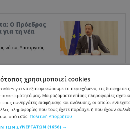
τα: Ο Πρόεδρος
 για τη νέα
υς νέους Υπουργούς
τείας σε θέματα κοινής ασφάλειας και τις
τότοπος χρησιμοποιεί cookies
ισε ότι «τα ζητήματα διακυβέρνησης της
ookies για να εξατομικεύσουμε το περιεχόμενο, τις διαφημίσεις
ιοχής» και χαρακτήρισε το υπό σχεδιασμό
επισκεψιμότητά μας. Μοιραζόμαστε επίσης πληροφορίες σχετικά
 τους συνεργάτες διαφήμισης και ανάλυσης, οι οποίοι ενδέχετα
ώπιση των σύγχρονων και σύνθετων
λλες πληροφορίες που τους έχετε παράσχει ή που έχουν συλλέξ
ης περιφερειακής ασφάλειας».
ους από εσάς.
Πολιτική Απορρήτου
ΩΝ ΤΩΝ ΣΥΝΕΡΓΑΤΏΝ
(1656) →