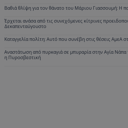
Βαθιά θλίψη για τον θάνατο του Μάριου Γιασσουμή: Η π
Έρχεται ανάσα από τις συνεχόμενες κίτρινες προειδοποι
ASP.NET_SessionI
Δεκαπενταύγουστο
Καταγγελία πολίτη: Αυτό που συνέβη στις θέσεις ΑμεΑ 
Αναστάτωση από πυρκαγιά σε μπυραρία στην Αγία Νάπα τ
η Πυροσβεστική
msToken
CookieScriptConse