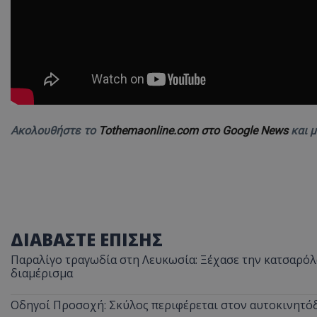
ASP.NET_SessionI
VISITOR_PRIVACY
Ακολουθήστε το
Tothemaonline.com στο Google News
και 
ΔΙΑΒΑΣΤΕ ΕΠΙΣΗΣ
__cf_bm
Παραλίγο τραγωδία στη Λευκωσία: Ξέχασε την κατσαρόλα
διαμέρισμα
Οδηγοί Προσοχή: Σκύλος περιφέρεται στον αυτοκινητόδ
__cf_bm