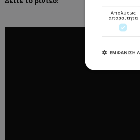
Δείτε το βίντεο:
Απολύτως
απαραίτητα
ΕΜΦΆΝΙΣΗ 
Απολύτω
Τα απολύτως απαραί
διαχείριση λογαρια
Ονοματεπώνυμο
usprivacy