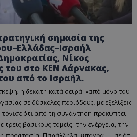
στρατηγική σημασία της
ρου–Ελλάδας–Ισραήλ
Δημοκρατίας, Νίκος
ς του στο ΚΕΝ Λάρνακας,
του από το Ισραήλ.
κεψη, η δέκατη κατά σειρά, «από μόνο του
γασίας σε δύσκολες περιόδους, με εξελίξεις
ς τόνισε ότι από τη συνάντηση προκύπτει
 τρεις βασικούς τομείς: την ενέργεια, την
κή προστασία. Παράλληλα, υπογράμμισε ότι