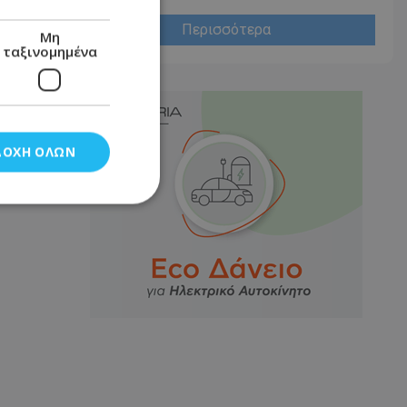
Περισσότερα
Μη
ταξινομημένα
ΔΟΧΉ ΌΛΩΝ
νομημένα
στη και τη
τητα cookies.
αποθηκεύει το
θεσης του χρήστη
 παρακολούθηση και
τα σύμφωνα με τον
ρρήτου των
ειών.