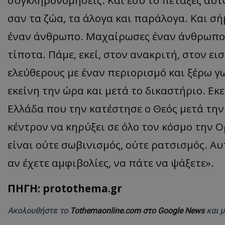
συγκληρονομήσεις. Και εσύ το πέταξες αυτ
ASP.NET_SessionI
σαν τα ζώα, τα άλογα και παράλογα. Και σ
έναν άνθρωπο. Μαχαίρωσες έναν άνθρωπο.
τίποτα. Πάμε, εκεί, στον ανακριτή, στον ει
ελεύθερους με έναν περιορισμό και ξέρω γω
VISITOR_PRIVACY
εκείνη την ώρα και μετά το δικαστήριο. Εκε
Ελλάδα που την κατέστησε ο Θεός μετά την
κέντρον να κηρύξει σε όλο τον κόσμο την Ο
είναι ούτε σωβινισμός, ούτε ρατσισμός. Αυτ
αν έχετε αμφιβολίες, να πάτε να ψάξετε».
__cf_bm
ΠΗΓΗ: protothema.gr
Ακολουθήστε το
Tothemaonline.com στο Google News
και 
__cf_bm