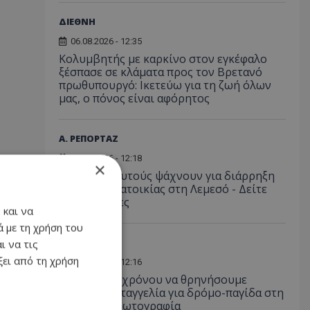
ΔΙΕΘΝΗ
06.08.2026 - 12:35
Κολυμβητής με καρκίνο στον εγκέφαλο
ξέσπασε σε κλάματα προς τον Βρετανό
πρωθυπουργό: Ικετεύω για τη ζωή όλων
μας, ο πόνος είναι αφόρητος
Α. ΡΕΠΟΡΤΑΖ
06.08.2026 - 12:18
×
Προσοχή: Αυτούς ψάχνουν για διάρρηξη
και κλοπή κατοικίας στη Λεμεσό - Δείτε
φωτογραφίες
 και να
 με τη χρήση του
ΚΟΙΝΩΝΙΑ
ι να τις
ει από τη χρήση
06.08.2026 - 12:16
«Είναι θέμα χρόνου να θρηνήσουμε
θύματα»: Καταγγελία για δρόμο-παγίδα στη
Λάρνακα - Φωτογραφία