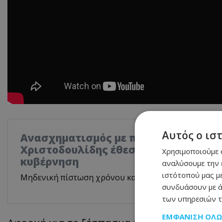
Αυτός ο ισ
Ανασχηματισμός με πολιτικά μηνύμα
Χριστοδουλίδης έθεσε τον πήχη ψηλά
Χρησιμοποιούμε c
κυβέρνηση
αναλύσουμε την 
ιστότοπού μας με
Μηδενική πίστωση χρόνου και αυστηρό μήνυμα στο
συνδυάσουν με ά
των υπηρεσιών τ
ΕΜΦΆΝΙΣΗ ΌΛ