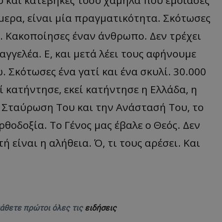
ό και κατέβηκες τόσο χαμηλά που έμοιασες
d
συνεδρία
Αυτό το cookie 
Microsoft Corporation
ήμερα, είναι μία πραγματικότητα. Σκότωσες
Doubleclick και
themasports.tothemaonline.com
πληροφορίες σχ
 Κακοποίησες έναν άνθρωπο. Δεν τρέχει
με τον οποίο ο 
χρησιμοποιεί το
τυχόν διαφημίσ
σαγγελέα. Ε, και μετά λέει τους αφήνουμε
έχει δει ο τελικ
επισκεφθεί τον 
. Σκότωσες ένα γατί και ένα σκυλί. 30.000
_METADATA
5 μήνες 4
Αυτό το cookie 
YouTube
εβδομάδες
για να αποθηκεύ
.youtube.com
ί κατήντησε, εκεί κατήντησε η Ελλάδα, η
συγκατάθεση το
επιλογές απορρ
 Σταύρωση Του και την Ανάστασή Του, το
αλληλεπίδρασή 
ιστοσελίδα. Κα
σχετικά με τη 
ρθοδοξία. Το Γένος μας έβαλε ο Θεός. Δεν
επισκέπτη σχετι
πολιτικές και ρ
απορρήτου, εξα
ή είναι η αλήθεια. Ό, τι τους αρέσει. Και
οι προτιμήσεις 
μελλοντικές συν
29 λεπτά 58
Αυτό το cookie 
Cloudflare Inc.
δευτερόλεπτα
για τη διάκρισ
.onesignal.com
και ρομπότ. Αυτ
για τον ιστότοπ
κάνει έγκυρες α
τη χρήση του ι
μάθετε πρώτοι όλες τις
ειδήσεις
29 λεπτά 59
Αυτό το cookie 
Cloudflare Inc.