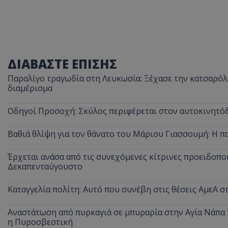
ASP.NET_SessionI
ΔΙΑΒΑΣΤΕ ΕΠΙΣΗΣ
Παραλίγο τραγωδία στη Λευκωσία: Ξέχασε την κατσαρόλα
διαμέρισμα
Οδηγοί Προσοχή: Σκύλος περιφέρεται στον αυτοκινητόδ
msToken
Βαθιά θλίψη για τον θάνατο του Μάριου Γιασσουμή: Η π
Έρχεται ανάσα από τις συνεχόμενες κίτρινες προειδοποι
Δεκαπενταύγουστο
CookieScriptConse
Καταγγελία πολίτη: Αυτό που συνέβη στις θέσεις ΑμεΑ 
Αναστάτωση από πυρκαγιά σε μπυραρία στην Αγία Νάπα τ
η Πυροσβεστική