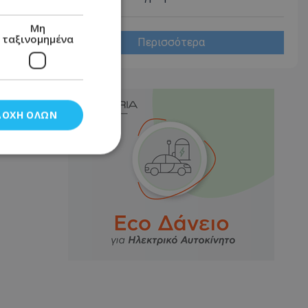
Μη
ταξινομημένα
Περισσότερα
ΔΟΧΉ ΌΛΩΝ
νομημένα
στη και τη
τητα cookies.
αποθηκεύει το
θεσης του χρήστη
 παρακολούθηση και
τα σύμφωνα με τον
ρρήτου των
ειών.