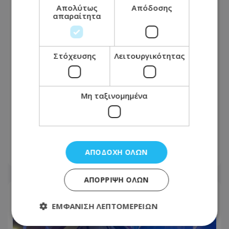
Απολύτως
Απόδοσης
απαραίτητα
Στόχευσης
Λειτουργικότητας
Μη ταξινομημένα
Τον σταμάτησαν για έλεγχο στην Αγία
Νάπα – Βρήκαν €25.555 και 30 πακέτα
καπνού
ΑΠΟΔΟΧΉ ΌΛΩΝ
10.08.2026 - 08:26
ΑΠΌΡΡΙΨΗ ΌΛΩΝ
ΕΜΦΆΝΙΣΗ ΛΕΠΤΟΜΕΡΕΙΏΝ