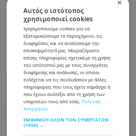
×
Αυτός ο ιστότοπος
χρησιμοποιεί cookies
Χρησιμοποιούμε cookies για να
εξατομικεύσουμε το περιεχόμενο, τις
διαφημίσεις και να αναλύσουμε την
επισκεψιμότητά μας. Μοιραζόμαστε
επίσης πληροφορίες σχετικά με τη χρήση
Οδηγοί Προσοχή: Έκλεισε λωρίδα στον
του ιστότοπού μας με τους συνεργάτες
αυτοκινητόδρομο λόγω
διαφήμισης και ανάλυσης, οι οποίοι
ακινητοποίησης σκυβαλοφόρου -
ενδέχεται να τις συνδυάσουν με άλλες
Δείτε σε ποιο σημείο
πληροφορίες που τους έχετε παράσχει ή
που έχουν συλλέξει από τη χρήση των
10.08.2026 - 08:42
υπηρεσιών τους από εσάς.
Πολιτική
Απορρήτου
ΕΜΦΆΝΙΣΗ ΌΛΩΝ ΤΩΝ ΣΥΝΕΡΓΑΤΏΝ
(1656) →