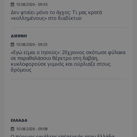
του 
οποίο 
10.08.2026 - 09:35
επισκέπ
Δεν φταίει μόνο το άγχος: Τι μας κρατά
πρόσβα
ιστοσε
«κολλημένους» στο διαδίκτυο
Συλλέγε
για τις
του χρ
ιστοσε
ΔΙΕΘΝΗ
ποιες σ
έχουν 
10.08.2026 - 09:23
_ga_J7RS52TMNC
.tothemaonline.com
1 χρόνος 1
Αυτό τ
«Εγώ είμαι ο Ιησούς»: 20χρονος σκότωσε φύλακα
μήνας
χρησιμ
σε παραθαλάσσιο θέρετρο στη Χαβάη,
από το
κυκλοφορούσε γυμνός και ούρλιαζε στους
Analyti
διατήρ
δρόμους
κατάσ
περιόδ
σύνδεσ
ΕΛΛΑΔΑ
10.08.2026 - 09:08
Ο πύρινος εφιάλτης επέστρεψε στην Ελλάδα: