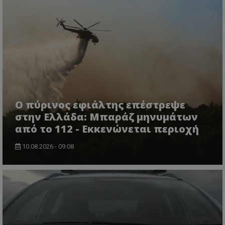
usprivacy
.themasports.tothemaonline.co
Ο πύρινος εφιάλτης επέστρεψε
στην Ελλάδα: Μπαράζ μηνυμάτων
από το 112 - Εκκενώνεται περιοχή
10.08.2026 - 09:08