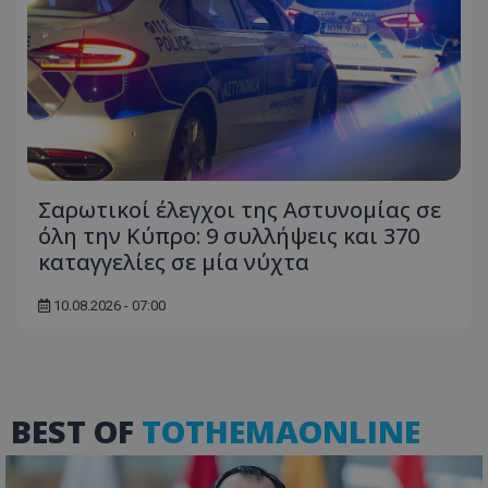
Απολύτως απαραίτητα
Απόδοσης
Στόχευσης
Λειτουργικότητας
Μη ταξινομημένα
Τα απολύτως απαραίτητα cookies επιτρέπουν
βασικές λειτουργίες του ιστότοπου, όπως τη
σύνδεση χρήστη και τη διαχείριση λογαριασμού.
Ο ιστότοπος δεν μπορεί να χρησιμοποιηθεί σωστά
Σαρωτικοί έλεγχοι της Αστυνομίας σε
χωρίς τα απολύτως απαραίτητα cookies.
όλη την Κύπρο: 9 συλλήψεις και 370
Ονοματεπώνυμο
Προμηθευτής
/
Πεδίο
καταγγελίες σε μία νύχτα
usprivacy
.lifenewscy.tothemaonline.com
10.08.2026 - 07:00
BEST OF
TOTHEMAONLINE