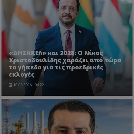
ASP.NET_SessionId
Microsoft Corporation
themasports.tothemaonline.co
«ΔΗΣΑΚΕΛ» και 2028: Ο Νίκος
Χριστοδουλίδης χαράζει από τώρα
το γήπεδο για τις προεδρικές
εκλογές
10.08.2026 - 06:22
VISITOR_PRIVACY_METADATA
YouTube
.youtube.com