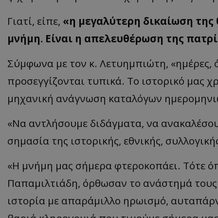
ASP.NET_SessionI
Γιατί, είπε,
«η μεγαλύτερη δικαίωση της 
μνήμη. Είναι η απελευθέρωση της πατρί
Σύμφωνα με τον κ. Λετυημπιώτη, «ημέρες, 
VISITOR_PRIVACY
προσεγγίζονται τυπικά. Το ιστορικό μας χρ
μηχανική ανάγνωση καταλόγων ημερομηνιώ
«Να αντλήσουμε διδάγματα, να ανακαλέσο
σημασία της ιστορικής, εθνικής, συλλογικ
«Η μνήμη μας σήμερα φτεροκοπάει. Τότε ό
__cf_bm
Παπαμιλτιάδη, όρθωσαν το ανάστημά τους.
ιστορία με απαράμιλλο ηρωισμό, αυταπάρν
__cf_bm
βαριά κληρονομιά που τιμούμε σήμερα μας 