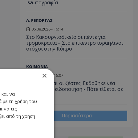
-Φωτογραφία
Α. ΡΕΠΟΡΤΑΖ
06.08.2026 - 16:14
Στο Κακουργιοδικείο οι πέντε για
τρομοκρατία – Στο επίκεντρο ισραηλινοί
στόχοι στην Κύπρο
ΚΟΙΝΩΝΙΑ
×
06.08.2026 - 16:07
Συνεχίζονται οι ζέστες: Εκδόθηκε νέα
κίτρινη προειδοποίηση - Πότε τίθεται σε
 και να
ισχύ
 με τη χρήση του
ι να τις
Περισσότερα
ει από τη χρήση