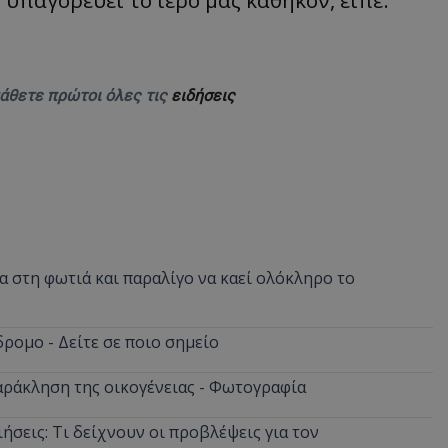
δευτερόλεπτα
για τη διάκρισ
.twitter.com
και ρομπότ. Αυτ
για τον ιστότοπ
κάνει έγκυρες α
τη χρήση του ι
d
συνεδρία
Αυτό το cookie 
Microsoft Corporation
μάθετε πρώτοι όλες τις
ειδήσεις
Doubleclick και
lifenewscy.tothemaonline.com
πληροφορίες σχ
με τον οποίο ο 
χρησιμοποιεί το
τυχόν διαφημίσ
έχει δει ο τελικ
επισκεφθεί τον 
.tiktok.com
1 εβδομάδα 3
Αυτό το cookie 
μέρες
για σκοπούς τα
ασφάλειας, εξα
χρήστες παραμέ
και τα δεδομένα
 στη φωτιά και παραλίγο να καεί ολόκληρο το
εξασφαλισμένα
περιηγούνται μ
ιστοσελίδας ή 
τις υπηρεσίες τ
ρομο - Δείτε σε ποιο σημείο
nt
4 εβδομάδες
Αυτό το cookie 
CookieScript
2 μέρες
από την υπηρεσί
www.tothemaonline.com
αράκληση της οικογένειας - Φωτογραφία
Script.com για 
προτιμήσεις συ
επισκέπτη Είναι
banner cookie 
ήσεις: Τι δείχνουν οι προβλέψεις για τον
να λειτουργεί σ