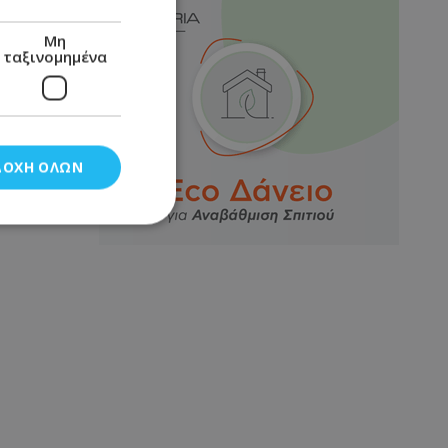
Μη
ταξινομημένα
ΔΟΧΉ ΌΛΩΝ
νομημένα
στη και τη
τητα cookies.
αποθηκεύει το
θεσης του χρήστη
 παρακολούθηση και
τα σύμφωνα με τον
ρρήτου των
ειών.