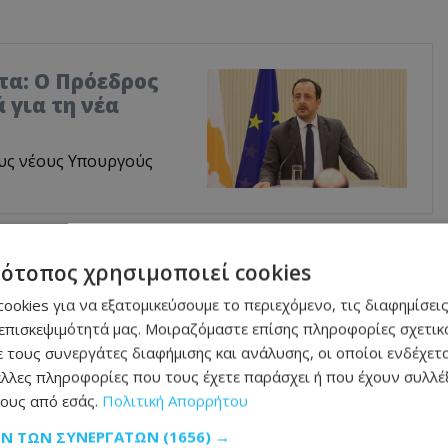
τα: Ο Πρόεδρος
 για τη νέα
υς νέους Υπουργούς
 μέσα από διάλογο να εξευρεθεί η ειρηνική,
τότοπος χρησιμοποιεί cookies
.
ookies για να εξατομικεύσουμε το περιεχόμενο, τις διαφημίσεις
επισκεψιμότητά μας. Μοιραζόμαστε επίσης πληροφορίες σχετικά
μένουμε σταθερά προσηλωμένοι σε αυτόν
 τους συνεργάτες διαφήμισης και ανάλυσης, οι οποίοι ενδέχετα
αι πολιτική βούληση εργαζόμαστε για την
λλες πληροφορίες που τους έχετε παράσχει ή που έχουν συλλέξ
ους από εσάς.
Πολιτική Απορρήτου
ν από το σημείο που διακόπηκαν».
ΩΝ ΤΩΝ ΣΥΝΕΡΓΑΤΏΝ
(1656) →