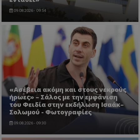
09.08.2026 - 09:54
VISITOR_PRIVACY_METADATA
YouTube
.youtube.com
«Ασέβεια ακόμη και στους νεκρούς
ήρωες» – Σάλος με την εμφάνιση
του Φειδία στην εκδήλωση Ισαάκ–
Σολωμού - Φωτογραφίες
09.08.2026 - 09:30