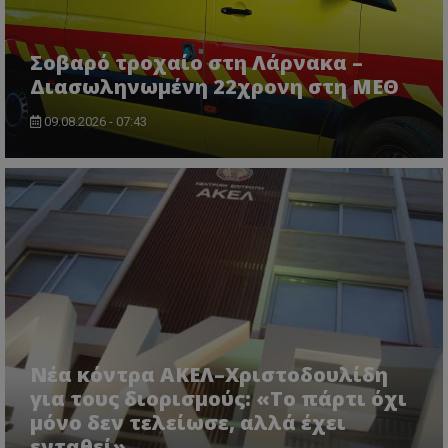
usprivacy
.lifenewscy.tothemaonline.com
Σοβαρό τροχαίο στη Λάρνακα –
Διασωληνωμένη 22χρονη στη ΜΕΘ
09.08.2026 - 07:43
ASP.NET_SessionId
Microsoft Corporation
themasports.tothemaonline.co
Νέα κόντρα ΑΚΕΛ–Χριστοδουλίδη
για τους διορισμούς: «Το πάρτι όχι
μόνο δεν τελείωσε, αλλά έχει
ενταθεί»