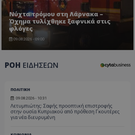
Νύχτα τρόμου στη Λάρνακα –
Όχημα τυλίχθηκε ξαφνικά στις
φλόγες
09.08.2026 - 09:00
CookieScriptConsent
CookieScript
www.tothemaonline.com
ΡΟΗ
ΕΙΔΗΣΕΩΝ
ΠΟΛΙΤΙΚΗ
09.08.2026 - 10:31
Λετυμπιώτης: Σαφής προοπτική επιστροφής
στην ουσία Κυπριακού από πρόθεση Γκουτέρες
για νέα διευρυμένη
usprivacy
.themasports.tothemaonline.co
ΚΟΙΝΩΝΙΑ