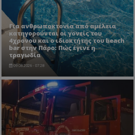
ASP.NET_SessionId
Microsoft Corporation
lifenewscy.tothemaonline.com
Για ανθρωποκτονία από αμέλεια
κατηγορούνται οι γονείς του
4χρονου και ο ιδιοκτήτης του beach
bar στην Πάρο: Πώς έγινε η
τραγωδία
09.08.2026 - 07:28
msToken
.tiktok.com