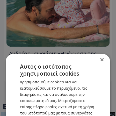
Ανδρέας Γεωργίου: «Η γέννηση της
×
κόρης μου άλλαξε ριζικά τη ζωή μου
και με αναδιαμόρφωσε ως άνθρωπο»
Αυτός ο ιστότοπος
χρησιμοποιεί cookies
08.08.2026 - 12:38
Χρησιμοποιούμε cookies για να
εξατομικεύσουμε το περιεχόμενο, τις
διαφημίσεις και να αναλύσουμε την
επισκεψιμότητά μας. Μοιραζόμαστε
BEST OF
TOTHEMAONLINE
επίσης πληροφορίες σχετικά με τη χρήση
του ιστότοπού μας με τους συνεργάτες