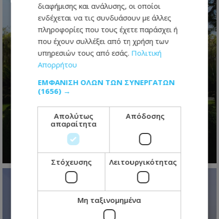
διαφήμισης και ανάλυσης, οι οποίοι
ενδέχεται να τις συνδυάσουν με άλλες
πληροφορίες που τους έχετε παράσχει ή
που έχουν συλλέξει από τη χρήση των
υπηρεσιών τους από εσάς.
Πολιτική
Απορρήτου
ΕΜΦΆΝΙΣΗ ΌΛΩΝ ΤΩΝ ΣΥΝΕΡΓΑΤΏΝ
(1656) →
Η προεδρική μάχη άρχισε- Το
μεγάλο παζλ των συμμαχιών και η
μετακίνηση των κομματικών
Απολύτως
Απόδοσης
απαραίτητα
ισορροπιών
09.08.2026 - 07:18
Στόχευσης
Λειτουργικότητας
Μη ταξινομημένα