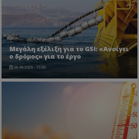
msToken
.tiktok.com
Μεγάλη εξέλιξη για το GSI: «Ανοίγει
ο δρόμος» για το έργο
06.08.2026 - 15:06
CookieScriptConsent
CookieScript
www.tothemaonline.com