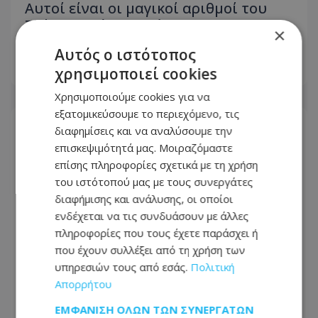
Αυτοί είναι οι μαγικοί αριθμοί του
Τζόκερ - Μάθε αν κέρδισες 2.500.000
×
ευρώ
Αυτός ο ιστότοπος
χρησιμοποιεί cookies
06.08.2026 - 22:02
Χρησιμοποιούμε cookies για να
εξατομικεύσουμε το περιεχόμενο, τις
διαφημίσεις και να αναλύσουμε την
επισκεψιμότητά μας. Μοιραζόμαστε
επίσης πληροφορίες σχετικά με τη χρήση
του ιστότοπού μας με τους συνεργάτες
διαφήμισης και ανάλυσης, οι οποίοι
ενδέχεται να τις συνδυάσουν με άλλες
πληροφορίες που τους έχετε παράσχει ή
που έχουν συλλέξει από τη χρήση των
υπηρεσιών τους από εσάς.
Πολιτική
Απορρήτου
Αυτός είναι ο Ελληνοκύπριος που
ΕΜΦΆΝΙΣΗ ΌΛΩΝ ΤΩΝ ΣΥΝΕΡΓΑΤΏΝ