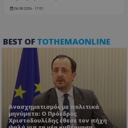
06.08.2026 - 17:01
ASP.NET_SessionId
Microsoft Corporation
themasports.tothemaonline.co
BEST OF
TOTHEMAONLINE
VISITOR_PRIVACY_METADATA
YouTube
.youtube.com
Ανασχηματισμός με πολιτικά
μηνύματα: Ο Πρόεδρος
Χριστοδουλίδης έθεσε τον πήχη
ψηλά για τη νέα κυβέρνηση