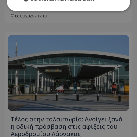
Προγραμμάτισε διακοπή ο ΕΟΑ
06.08.2026 - 17:10
Απολύτως απαραίτητα
Απόδοσης
Στόχευσης
Λειτουργικότητας
Μη ταξινομημένα
Τα απολύτως απαραίτητα cookies επιτρέπουν
βασικές λειτουργίες του ιστότοπου, όπως τη
σύνδεση χρήστη και τη διαχείριση λογαριασμού.
Ο ιστότοπος δεν μπορεί να χρησιμοποιηθεί σωστά
χωρίς τα απολύτως απαραίτητα cookies.
Ονοματεπώνυμο
Προμηθευτής
/
Πεδίο
usprivacy
.lifenewscy.tothemaonline.com
Τέλος στην ταλαιπωρία: Ανοίγει ξανά
η οδική πρόσβαση στις αφίξεις του
Αεροδρομίου Λάρνακας