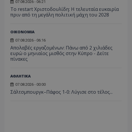
αναγ
07.08.2026 - 06:21
συχνότ
να π
επισκέ
Το restart Χριστοδουλίδη: Η τελευταία ευκαιρία
τον 
τον τρ
πριν από τη μεγάλη πολιτική μάχη του 2028
του 
οποίο 
επισκέπ
πρόσβα
ιστοσε
ΟΙΚΟΝΟΜΙΑ
Συλλέγε
για τις
07.08.2026 - 06:16
του χρ
ιστοσε
Απολαβές εργαζομένων: Πάνω από 2 χιλιάδες
ποιες σ
ευρώ ο μηνιαίος μισθός στην Κύπρο - Δείτε
έχουν 
πίνακες
_ga_J7RS52TMNC
.tothemaonline.com
1 χρόνος 1
Αυτό τ
μήνας
χρησιμ
από το
Analyti
ΑΘΛΗΤΙΚΑ
διατήρ
κατάσ
07.08.2026 - 00:00
περιόδ
σύνδεσ
Σάλτσμπουργκ–Πάφος 1-0: Λύγισε στο τέλος...