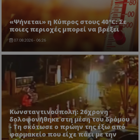
«Ψήνεται» η Κύπρος στους 40°C: Σε
ποιες περιοχές μπορεί να βρέξει
07.08.2026 - 06:26
usprivacy
.themasports.tothemaonline.co
Κωνσταντινούπολη: 26χρονη
δολοφονήθηκε στη μέση του δρόμου
- Τη σκότωσε ο πρώην της έξω από
φαρμακείο που είχε πάει με την