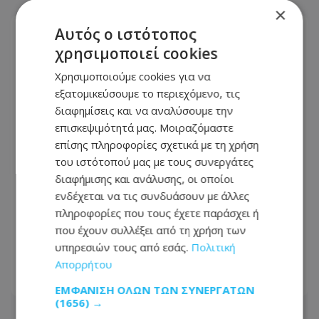
×
Αυτός ο ιστότοπος
χρησιμοποιεί cookies
Χρησιμοποιούμε cookies για να
εξατομικεύσουμε το περιεχόμενο, τις
διαφημίσεις και να αναλύσουμε την
επισκεψιμότητά μας. Μοιραζόμαστε
επίσης πληροφορίες σχετικά με τη χρήση
του ιστότοπού μας με τους συνεργάτες
διαφήμισης και ανάλυσης, οι οποίοι
ενδέχεται να τις συνδυάσουν με άλλες
πληροφορίες που τους έχετε παράσχει ή
Δεκαπενταύγουστος με μπλόκα και
που έχουν συλλέξει από τη χρήση των
αυξημένους ελέγχους – Τι θα ελέγχει η
υπηρεσιών τους από εσάς.
Πολιτική
Αστυνομία
Απορρήτου
08.08.2026 - 13:18
ΕΜΦΆΝΙΣΗ ΌΛΩΝ ΤΩΝ ΣΥΝΕΡΓΑΤΏΝ
(1656) →