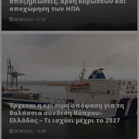
αποζημιώσεις, άρση κυρώσεων και
αποχώρηση των ΗΠΑ
08.08.2026 - 21:02
msToken
.tiktok.com
Έρχεται η κρίσιμη απόφαση για τη
θαλάσσια σύνδεση Κύπρου–
Ελλάδας – Τι ισχύει μέχρι το 2027
CookieScriptConsent
CookieScript
www.tothemaonline.com
08.08.2026 - 15:08