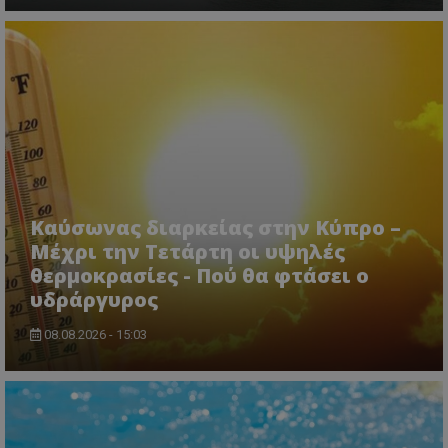
usprivacy
.themasports.tothemaonline.co
Καύσωνας διαρκείας στην Κύπρο –
Μέχρι την Τετάρτη οι υψηλές
θερμοκρασίες - Πού θα φτάσει ο
υδράργυρος
08.08.2026 - 15:03