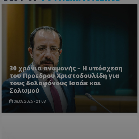
ASP.NET_SessionId
Microsoft Corporation
themasports.tothemaonline.co
30 χρόνια αναμονής – Η υπόσχεση
του Προεδρου Χριστοδουλίδη για
τους δολοφόνους Ισαάκ και
Σολωμού
VISITOR_PRIVACY_METADATA
YouTube
.youtube.com
08.08.2026 - 21:08