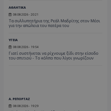
τον 
τον τρ
του 
οποίο 
ΑΘΛΗΤΙΚΑ
επισκέπ
πρόσβα
08.08.2026 - 20:21
ιστοσε
Τα συλλυπητήρια της Ρεάλ Μαδρίτης στον Μέσι
Συλλέγε
για τις
για την απώλεια του πατέρα του
του χρ
ιστοσε
ποιες σ
έχουν 
ΥΓΕΙΑ
_ga_J7RS52TMNC
.tothemaonline.com
1 χρόνος 1
Αυτό τ
08.08.2026 - 19:54
μήνας
χρησιμ
από το
Γιατί συστήνεται να ρίχνουμε ξίδι στην είσοδο
Analyti
του σπιτιού - Το κόλπο που λίγοι γνωρίζουν
διατήρ
κατάσ
περιόδ
σύνδεσ
Α. ΡΕΠΟΡΤΑΖ
08.08.2026 - 19:29