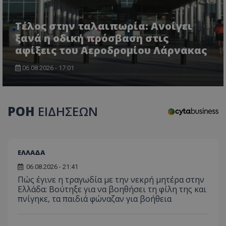
Τέλος στην ταλαιπωρία: Ανοίγει
ξανά η οδική πρόσβαση στις
CookieScriptConsent
CookieScript
αφίξεις του Αεροδρομίου Λάρνακας
www.tothemaonline.com
06.08.2026 - 17:01
ΡΟΗ
ΕΙΔΗΣΕΩΝ
ΕΛΛΑΔΑ
06.08.2026 - 21:41
usprivacy
.themasports.tothemaonline.co
Πώς έγινε η τραγωδία με την νεκρή μητέρα στην
Ελλάδα: Βούτηξε για να βοηθήσει τη φίλη της και
πνίγηκε, τα παιδιά φώναζαν για βοήθεια