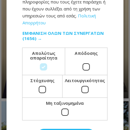
πληροφορίες που τους έχετε παράσχει ή
που έχουν συλλέξει από τη χρήση των
υπηρεσιών τους από εσάς.
Πολιτική
Απορρήτου
ΕΜΦΆΝΙΣΗ ΌΛΩΝ ΤΩΝ ΣΥΝΕΡΓΑΤΏΝ
(1656) →
Απολύτως
Απόδοσης
Ανασχηματισμός με πολιτικά
απαραίτητα
μηνύματα: Ο Πρόεδρος
Χριστοδουλίδης έθεσε τον πήχη
ψηλά για τη νέα κυβέρνηση
Στόχευσης
Λειτουργικότητας
06.08.2026 - 09:41
Μη ταξινομημένα