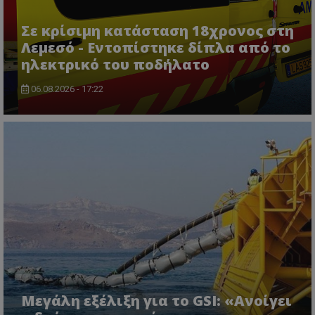
Σε κρίσιμη κατάσταση 18χρονος στη
Λεμεσό - Εντοπίστηκε δίπλα από το
ηλεκτρικό του ποδήλατο
06.08.2026 - 17:22
ASP.NET_SessionId
Microsoft Corporation
themasports.tothemaonline.co
Μεγάλη εξέλιξη για το GSI: «Ανοίγει