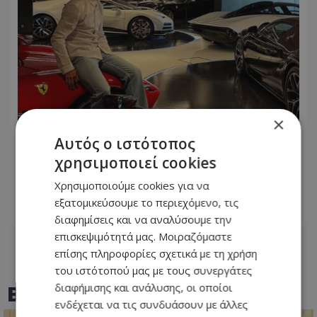
×
Αυτός ο ιστότοπος
Ο Cristiano Ronaldo φωτογραφήθηκε
χρησιμοποιεί cookies
μπροστά από τον στόλο των
πανάκριβων αυτοκινήτων του!
Χρησιμοποιούμε cookies για να
εξατομικεύσουμε το περιεχόμενο, τις
06.08.2026 - 09:46
διαφημίσεις και να αναλύσουμε την
επισκεψιμότητά μας. Μοιραζόμαστε
επίσης πληροφορίες σχετικά με τη χρήση
του ιστότοπού μας με τους συνεργάτες
BEST OF
TOTHEMAONLINE
διαφήμισης και ανάλυσης, οι οποίοι
ενδέχεται να τις συνδυάσουν με άλλες