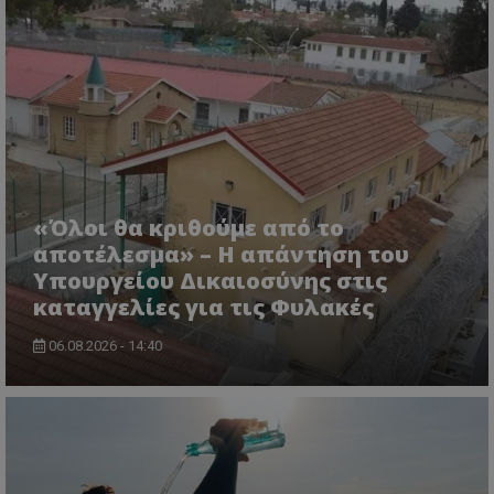
«Όλοι θα κριθούμε από το
αποτέλεσμα» – Η απάντηση του
msToken
.tiktok.com
Υπουργείου Δικαιοσύνης στις
καταγγελίες για τις Φυλακές
06.08.2026 - 14:40