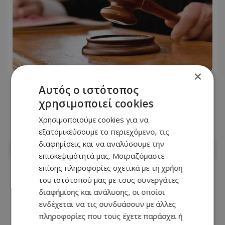
×
Εφετείο: Απορρίφθηκε η έφεση
Αυτός ο ιστότοπος
26χρονου που κατηγορείται για
χρησιμοποιεί cookies
εισαγωγή παπαρούνας οπίου
Χρησιμοποιούμε cookies για να
εξατομικεύσουμε το περιεχόμενο, τις
06.08.2026 - 13:26
διαφημίσεις και να αναλύσουμε την
επισκεψιμότητά μας. Μοιραζόμαστε
επίσης πληροφορίες σχετικά με τη χρήση
του ιστότοπού μας με τους συνεργάτες
διαφήμισης και ανάλυσης, οι οποίοι
ενδέχεται να τις συνδυάσουν με άλλες
πληροφορίες που τους έχετε παράσχει ή