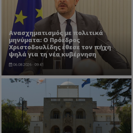
Ανασχηματισμός με πολιτικά
μηνύματα: Ο Πρόεδρος
Χριστοδουλίδης έθεσε τον πήχη
ASP.NET_SessionId
Microsoft Corporation
themasports.tothemaonline.co
ψηλά για τη νέα κυβέρνηση
06.08.2026 - 09:41
VISITOR_PRIVACY_METADATA
YouTube