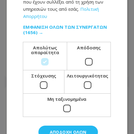
που έχουν συλλέξει από τη χρήση των
υπηρεσιών τους από εσάς.
Πολιτική
Απορρήτου
ΕΜΦΆΝΙΣΗ ΌΛΩΝ ΤΩΝ ΣΥΝΕΡΓΑΤΏΝ
(1656) →
Προσοχή: Αυτούς ψάχνουν για
Απολύτως
Απόδοσης
διάρρηξη και κλοπή κατοικίας στη
απαραίτητα
Λεμεσό - Δείτε φωτογραφίες
06.08.2026 - 12:18
Στόχευσης
Λειτουργικότητας
Μη ταξινομημένα
ΑΠΟΔΟΧΉ ΌΛΩΝ