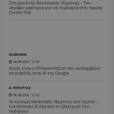
κατάσ
Στα χέρια της Αστυνομίας 16χρονος - Τον
προβ
περιόδ
ενσω
«έκαψε» μαρτυρία για την πυρκαγιά στην πρώην
σύνδεσ
βίντε
Corner Pub
C
1 μήνας
Αυτό τ
Adform
guest_id
1 χρόνος 1
Αυτό
Twitter Inc.
χρησιμ
.adform.net
μήνας
ρυθμ
.twitter.com
για τον
το Tw
προσδι
αναγ
συχνότ
να π
επισκέ
τον 
τον τρ
του 
οποίο 
επισκέπ
πρόσβα
ιστοσε
ΚΟΙΝΩΝΙΑ
Συλλέγε
για τις
του χρ
06.08.2026 - 17:46
ιστοσε
Αυτός είναι ο Ελληνοκύπριος που αναλαμβάνει
ποιες σ
έχουν 
επικεφαλής στην ΑΙ της Google
_ga_J7RS52TMNC
.tothemaonline.com
1 χρόνος 1
Αυτό τ
μήνας
χρησιμ
από το
Α. ΡΕΠΟΡΤΑΖ
Analyti
διατήρ
06.08.2026 - 17:22
κατάσ
Σε κρίσιμη κατάσταση 18χρονος στη Λεμεσό -
περιόδ
σύνδεσ
Εντοπίστηκε δίπλα από το ηλεκτρικό του
ποδήλατο