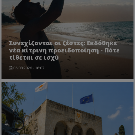
CookieScriptConsent
CookieScript
www.tothemaonline.com
Συνεχίζονται οι ζέστες: Εκδόθηκε
νέα κίτρινη προειδοποίηση - Πότε
τίθεται σε ισχύ
06.08.2026 - 16:07
usprivacy
.themasports.tothemaonline.co