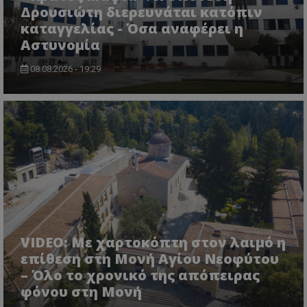
Δρουσιώτη διερευνάται κατόπιν
καταγγελίας - Όσα αναφέρει η
Αστυνομία
08.08.2026 - 19:29
ASP.NET_SessionId
Microsoft Corporation
lifenewscy.tothemaonline.com
VIDEO: Με χαρτοκόπτη στον λαιμό η
επίθεση στη Μονή Αγίου Νεοφύτου
– Όλο το χρονικό της απόπειρας
φόνου στη Μονή