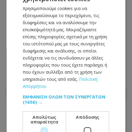
Χρησιμοποιούμε cookies για να
εξατομικεύσουμε το περιεχόμενο, τις
διαφημίσεις και να αναλύσουμε την
επισκεψιμότητά μας. Μοιραζόμαστε
επίσης πληροφορίες σχετικά με τη χρήση
του ιστότοπού μας με τους συνεργάτες
διαφήμισης και ανάλυσης, οι οποίοι
«Βγήκα χάλια!»: Γιατί δεν μας
ενδέχεται να τις συνδυάσουν με άλλες
αρέσουμε στις φωτογραφίες, ενώ οι
πληροφορίες που τους έχετε παράσχει ή
άλλοι μάς βλέπουν όμορφους
που έχουν συλλέξει από τη χρήση των
υπηρεσιών τους από εσάς.
Πολιτική
08.08.2026 - 17:44
Απορρήτου
ΕΜΦΆΝΙΣΗ ΌΛΩΝ ΤΩΝ ΣΥΝΕΡΓΑΤΏΝ
(1656) →
Απολύτως
Απόδοσης
απαραίτητα