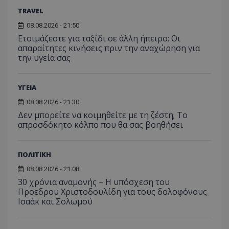
Συλλέγε
για τις
TRAVEL
του χρ
ιστοσε
08.08.2026 - 21:50
ποιες σ
Ετοιμάζεστε για ταξίδι σε άλλη ήπειρο; Οι
έχουν 
απαραίτητες κινήσεις πριν την αναχώρηση για
_ga_J7RS52TMNC
.tothemaonline.com
1 χρόνος 1
Αυτό τ
την υγεία σας
μήνας
χρησιμ
από το
Analyti
διατήρ
ΥΓΕΙΑ
κατάσ
περιόδ
08.08.2026 - 21:30
σύνδεσ
Δεν μπορείτε να κοιμηθείτε με τη ζέστη; Το
απροσδόκητο κόλπο που θα σας βοηθήσει
ΠΟΛΙΤΙΚΗ
08.08.2026 - 21:08
30 χρόνια αναμονής – Η υπόσχεση του
Προεδρου Χριστοδουλίδη για τους δολοφόνους
Ισαάκ και Σολωμού