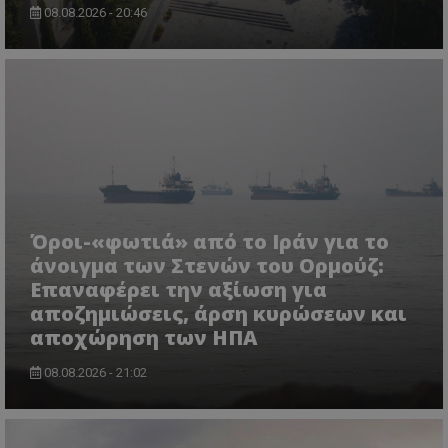
08.08.2026 - 20:46
msToken
.tiktok.com
Όροι-«φωτιά» από το Ιράν για το
άνοιγμα των Στενών του Ορμούζ:
Επαναφέρει την αξίωση για
CookieScriptConsent
CookieScript
αποζημιώσεις, άρση κυρώσεων και
www.tothemaonline.com
αποχώρηση των ΗΠΑ
08.08.2026 - 21:02