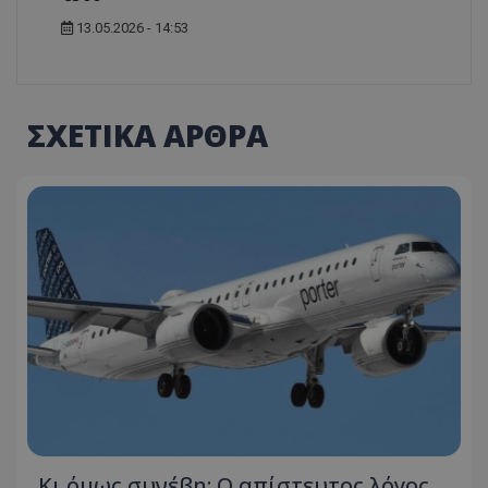
13.05.2026 - 14:53
msToken
.tiktok.com
ΣΧΕΤΙΚΑ ΑΡΘΡΑ
CookieScriptConsent
CookieScript
www.tothemaonline.com
Κι όμως συνέβη: Ο απίστευτος λόγος