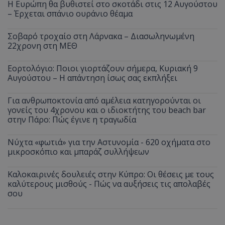
Η Ευρώπη θα βυθιστεί στο σκοτάδι στις 12 Αυγούστου
– Έρχεται σπάνιο ουράνιο θέαμα
ASP.NET_SessionId
Microsoft Corporation
themasports.tothemaonline.co
Σοβαρό τροχαίο στη Λάρνακα – Διασωληνωμένη
22χρονη στη ΜΕΘ
Εορτολόγιο: Ποιοι γιορτάζουν σήμερα, Κυριακή 9
Αυγούστου – Η απάντηση ίσως σας εκπλήξει
Για ανθρωποκτονία από αμέλεια κατηγορούνται οι
γονείς του 4χρονου και ο ιδιοκτήτης του beach bar
στην Πάρο: Πώς έγινε η τραγωδία
Νύχτα «φωτιά» για την Αστυνομία - 620 οχήματα στο
μικροσκόπιο και μπαράζ συλλήψεων
VISITOR_PRIVACY_METADATA
YouTube
.youtube.com
Καλοκαιρινές δουλειές στην Κύπρο: Οι θέσεις με τους
καλύτερους μισθούς - Πώς να αυξήσεις τις απολαβές
σου