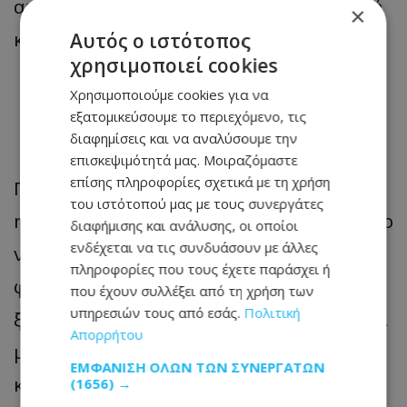
αποκτούν εκ νέου αξία ως μια πιο λογική
×
και οικονομική επιλογή.
Αυτός ο ιστότοπος
χρησιμοποιεί cookies
Η νοσταλγία της
Χρησιμοποιούμε cookies για να
εξατομικεύσουμε το περιεχόμενο, τις
αναλογικής εμπειρίας
διαφημίσεις και να αναλύσουμε την
επισκεψιμότητά μας. Μοιραζόμαστε
επίσης πληροφορίες σχετικά με τη χρήση
Για μια γενιά που μεγάλωσε με iPod και
του ιστότοπού μας με τους συνεργάτες
mp3 players, υπάρχει σαφώς ένα στοιχείο
διαφήμισης και ανάλυσης, οι οποίοι
ενδέχεται να τις συνδυάσουν με άλλες
νοσταλγίας. Για τους νεότερους, όμως,
πληροφορίες που τους έχετε παράσχει ή
φαίνεται ότι είναι μια επιλογή με
που έχουν συλλέξει από τη χρήση των
υπηρεσιών τους από εσάς.
Πολιτική
ξεκάθαρη σκέψη από πίσω. Τα ακουστικά
Απορρήτου
με καλώδιο μπορεί να περιορίζουν την
ΕΜΦΆΝΙΣΗ ΌΛΩΝ ΤΩΝ ΣΥΝΕΡΓΑΤΏΝ
κίνηση, αλλά ταυτόχρονα προσφέρουν
(1656) →