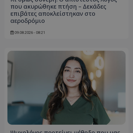
που ακυρώθηκε πτήση – Δεκάδες
επιβάτες αποκλείστηκαν στο
αεροδρόμιο
09.08.2026 - 08:21
usprivacy
.themasports.tothemaonline.co
Ψυχολόγος προτείνει μέθοδο που μας