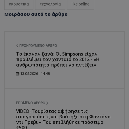
ακουστικά
τεχνολογία
like online
__cf_bm
Cloudflare Inc.
Μοιράσου αυτό το άρθρο
.twitter.com
ΠΡΟΗΓΟΎΜΕΝΟ ΆΡΘΡΟ
Το έκαναν ξανά: Οι Simpsons είχαν
προβλέψει τον χανταϊό το 2012 - «Η
ανθρωπότητα πρέπει να αντέξει»
13.05.2026 - 14:48
ASP.NET_SessionId
Microsoft Corporation
lifenewscy.tothemaonline.com
ΕΠΌΜΕΝΟ ΆΡΘΡΟ
VIDEO: Τουρίστας αψήφησε τις
απαγορεύσεις και βούτηξε στη Φοντάνα
ντι Τρέβι – Του επιβλήθηκε πρόστιμο
€500