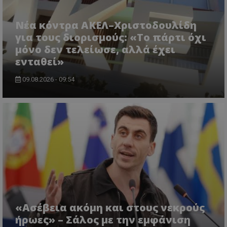
Νέα κόντρα ΑΚΕΛ–Χριστοδουλίδη
για τους διορισμούς: «Το πάρτι όχι
μόνο δεν τελείωσε, αλλά έχει
ενταθεί»
09.08.2026 - 09:54
«Ασέβεια ακόμη και στους νεκρούς
ήρωες» – Σάλος με την εμφάνιση