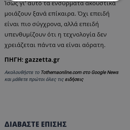
Ίσως γι’ αυτό τα ενσύρματα ακουστικά
μοιάζουν ξανά επίκαιρα. Όχι επειδή
Απολύτως απαραίτητα
Απόδοσης
Στόχευσης
Λειτουργικότητας
είναι πιο σύγχρονα, αλλά επειδή
Μη ταξινομημένα
υπενθυμίζουν ότι η τεχνολογία δεν
Τα απολύτως απαραίτητα cookies επιτρέπουν
χρειάζεται πάντα να είναι αόρατη.
βασικές λειτουργίες του ιστότοπου, όπως τη
σύνδεση χρήστη και τη διαχείριση λογαριασμού.
Ο ιστότοπος δεν μπορεί να χρησιμοποιηθεί σωστά
ΠΗΓΗ: gazzetta.gr
χωρίς τα απολύτως απαραίτητα cookies.
Ονοματεπώνυμο
Προμηθευτής
/
Πεδίο
Ακολουθήστε το
Tothemaonline.com στο Google News
usprivacy
.lifenewscy.tothemaonline.com
και μάθετε πρώτοι όλες τις
ειδήσεις
ΔΙΑΒΑΣΤΕ ΕΠΙΣΗΣ