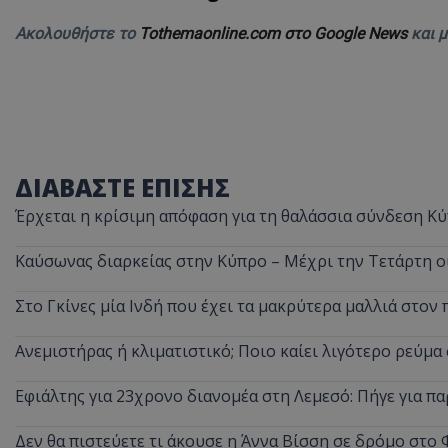
ASP.NET_SessionI
Ακολουθήστε το
Tothemaonline.com στο Google News
και 
VISITOR_PRIVACY
ΔΙΑΒΑΣΤΕ ΕΠΙΣΗΣ
Έρχεται η κρίσιμη απόφαση για τη θαλάσσια σύνδεση Κύ
Καύσωνας διαρκείας στην Κύπρο – Μέχρι την Τετάρτη ο
Στο Γκίνες μία Ινδή που έχει τα μακρύτερα μαλλιά στον 
__cf_bm
Ανεμιστήρας ή κλιματιστικό; Ποιο καίει λιγότερο ρεύμ
Εφιάλτης για 23χρονο διανομέα στη Λεμεσό: Πήγε για πα
__cf_bm
Δεν θα πιστεύετε τι άκουσε η Άννα Βίσση σε δρόμο στο 