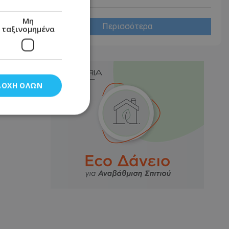
Μη
Περισσότερα
ταξινομημένα
ΔΟΧΉ ΌΛΩΝ
νομημένα
στη και τη
τητα cookies.
αποθηκεύει το
θεσης του χρήστη
 παρακολούθηση και
τα σύμφωνα με τον
ρρήτου των
ειών.