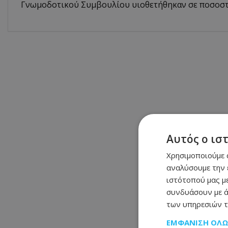
Γνωμοδοτικού Συμβουλίου υιοθετήθηκαν σε ποσοστ
Αυτός ο ισ
Χρησιμοποιούμε c
αναλύσουμε την 
ιστότοπού μας με
συνδυάσουν με ά
των υπηρεσιών τ
ΕΜΦΆΝΙΣΗ ΌΛ