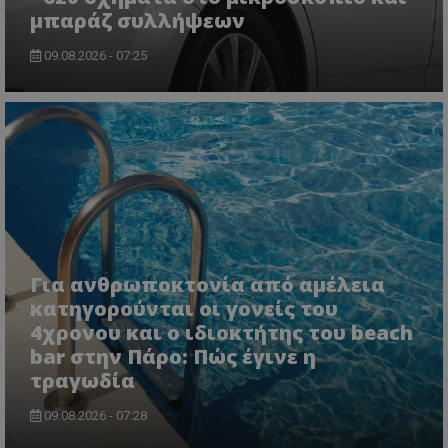
μπαράζ συλλήψεων
09.08.2026 - 07:25
Για ανθρωποκτονία από αμέλεια
κατηγορούνται οι γονείς του
4χρονου και ο ιδιοκτήτης του beach
bar στην Πάρο: Πώς έγινε η
τραγωδία
09.08.2026 - 07:28