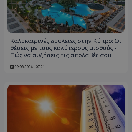
Καλοκαιρινές δουλειές στην Κύπρο: Οι
θέσεις με τους καλύτερους μισθούς -
Πώς να αυξήσεις τις απολαβές σου
usprivacy
.themasports.tothemaonline.co
09.08.2026 - 07:21