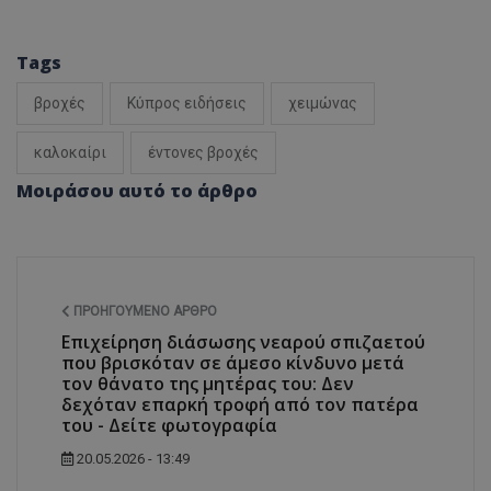
ASP.NET_SessionId
Microsoft Corporation
themasports.tothemaonline.co
Tags
βροχές
Κύπρος ειδήσεις
χειμώνας
καλοκαίρι
έντονες βροχές
Μοιράσου αυτό το άρθρο
ΠΡΟΗΓΟΎΜΕΝΟ ΆΡΘΡΟ
VISITOR_PRIVACY_METADATA
YouTube
Επιχείρηση διάσωσης νεαρού σπιζαετού
.youtube.com
που βρισκόταν σε άμεσο κίνδυνο μετά
τον θάνατο της μητέρας του: Δεν
δεχόταν επαρκή τροφή από τον πατέρα
του - Δείτε φωτογραφία
20.05.2026 - 13:49