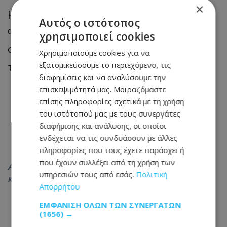
×
μικρή άνοδο, ωστόσο μέχρι το Σάββατο
Αυτός ο ιστότοπος
αναμένεται μικρή πτώση, για να
χρησιμοποιεί cookies
συνεχίσει να κυμαίνεται πιο κάτω από
Χρησιμοποιούμε cookies για να
τις μέσες κλιματολογικές τιμές.
εξατομικεύσουμε το περιεχόμενο, τις
διαφημίσεις και να αναλύσουμε την
επισκεψιμότητά μας. Μοιραζόμαστε
επίσης πληροφορίες σχετικά με τη χρήση
του ιστότοπού μας με τους συνεργάτες
διαφήμισης και ανάλυσης, οι οποίοι
ενδέχεται να τις συνδυάσουν με άλλες
πληροφορίες που τους έχετε παράσχει ή
που έχουν συλλέξει από τη χρήση των
Ακολουθήστε το
Tothemaonline.com στο Google News
υπηρεσιών τους από εσάς.
Πολιτική
και μάθετε πρώτοι όλες τις
ειδήσεις
Απορρήτου
ΕΜΦΆΝΙΣΗ ΌΛΩΝ ΤΩΝ ΣΥΝΕΡΓΑΤΏΝ
(1656) →