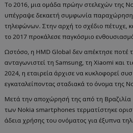
Το 2016, μια ομάδα πρώην στελεχών της N
υπέγραψε δεκαετή συμφωνία παραχώρησης 
τηλεφώνων. Στην αρχή το σχέδιο πέτυχε, 
ASP.NET_SessionI
το 2017 προκάλεσε παγκόσμιο ενθουσιασμό
Ωστόσο, η HMD Global δεν απέκτησε ποτέ 
ανταγωνιστεί τη Samsung, τη Xiaomi και τι
msToken
2024, η εταιρεία άρχισε να κυκλοφορεί συσκ
εγκαταλείποντας σταδιακά το όνομα της N
Μετά την αποχώρησή της από τη Βραζιλία κ
CookieScriptConse
των Nokia smartphones τερματίστηκε οριστ
άδεια χρήσης του ονόματος για έξυπνα τηλ