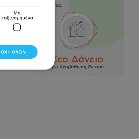
Μη
ταξινομημένα
ΔΟΧΉ ΌΛΩΝ
νομημένα
στη και τη
τητα cookies.
αποθηκεύει το
θεσης του χρήστη
 παρακολούθηση και
τα σύμφωνα με τον
ρρήτου των
ειών.