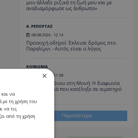
μου άλλαξε ριζικά τη ζωή μου και με
αναδιαμόρφωσε ως άνθρωπο»
Α. ΡΕΠΟΡΤΑΖ
08.08.2026 - 12:14
Προσοχή οδηγοί: Έκλεισε δρόμος στο
Παραλίμνι –Αυτός είναι ο λόγος
ΚΟΙΝΩΝΙΑ
×
08.08.2026 - 11:38
Απόπειρα φόνου στη Μονή: Η διαφωνία
για τα κλειδιά που κατέληξε σε αιματηρό
 και να
επεισόδιο
 με τη χρήση του
ι να τις
Περισσότερα
ει από τη χρήση