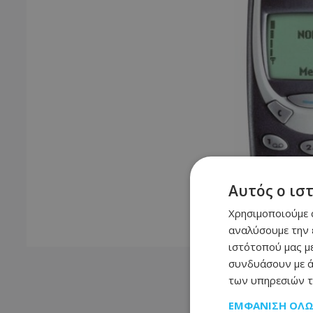
Αυτός ο ισ
Χρησιμοποιούμε c
αναλύσουμε την 
ιστότοπού μας με
συνδυάσουν με ά
Το iPhone
κ
των υπηρεσιών τ
ΕΜΦΆΝΙΣΗ ΌΛ