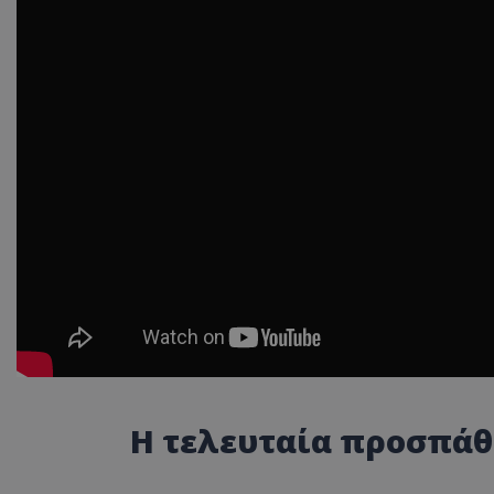
ASP.NET_SessionI
VISITOR_PRIVACY
__cf_bm
Η τελευταία προσπάθ
__cf_bm