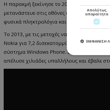
Η παρακμή ξεκίνησε το 2007, όταν η Apple
Απολύτως
μετανάστευε στις οθόνες αφής και στις εφα
απαραίτητα
φυσικά πληκτρολόγια και λειτουργικά συστ
Το 2013, με τις μετοχές να καταρρέουν, η 
ΕΜΦΆΝΙΣΗ 
Nokia για 7,2 δισεκατομμύρια δολάρια, πισ
σύστημα Windows Phone. Δύο χρόνια αργότε
απέλυσε χιλιάδες υπαλλήλους και έβαλε στ
Απολύτω
Τα απολύτως απαραί
διαχείριση λογαρια
Ονοματεπώνυμο
usprivacy