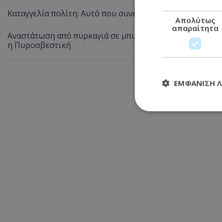
Καταγγελία πολίτη: Αυτό που συνέβη στις θέσεις ΑμεΑ 
Απολύτως
απαραίτητα
Αναστάτωση από πυρκαγιά σε μπυραρία στην Αγία Νάπα τ
η Πυροσβεστική
ΕΜΦΆΝΙΣΗ 
Απολύτω
Τα απολύτως απαραί
διαχείριση λογαρια
Ονοματεπώνυμο
usprivacy