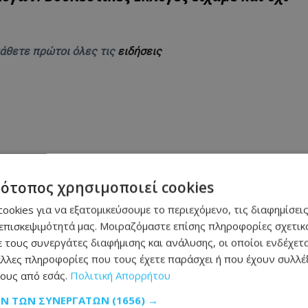
μάθετε πρώτοι όλες τις
ειδήσεις
 στη φωτιά και παραλίγο να καεί ολόκληρο το
τότοπος χρησιμοποιεί cookies
ookies για να εξατομικεύσουμε το περιεχόμενο, τις διαφημίσεις
ρομο - Δείτε σε ποιο σημείο
επισκεψιμότητά μας. Μοιραζόμαστε επίσης πληροφορίες σχετικά
 τους συνεργάτες διαφήμισης και ανάλυσης, οι οποίοι ενδέχετα
αράκληση της οικογένειας - Φωτογραφία
λλες πληροφορίες που τους έχετε παράσχει ή που έχουν συλλέξ
ους από εσάς.
Πολιτική Απορρήτου
ήσεις: Τι δείχνουν οι προβλέψεις για τον
ΩΝ ΤΩΝ ΣΥΝΕΡΓΑΤΏΝ
(1656) →