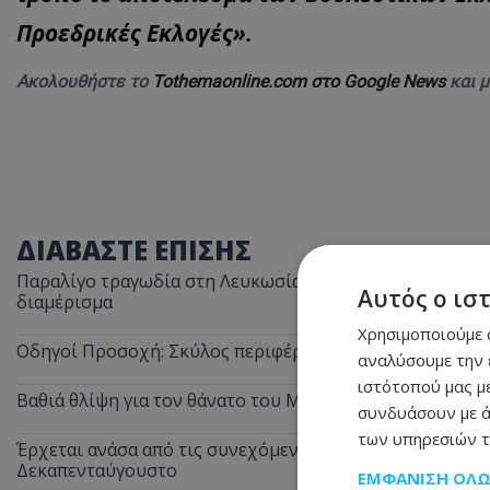
Προεδρικές Εκλογές».
Ακολουθήστε το
Tothemaonline.com στο Google News
και 
ΔΙΑΒΑΣΤΕ ΕΠΙΣΗΣ
Παραλίγο τραγωδία στη Λευκωσία: Ξέχασε την κατσαρόλα
Αυτός ο ισ
διαμέρισμα
Χρησιμοποιούμε c
Οδηγοί Προσοχή: Σκύλος περιφέρεται στον αυτοκινητόδ
αναλύσουμε την 
ιστότοπού μας με
Βαθιά θλίψη για τον θάνατο του Μάριου Γιασσουμή: Η π
συνδυάσουν με ά
των υπηρεσιών τ
Έρχεται ανάσα από τις συνεχόμενες κίτρινες προειδοποι
Δεκαπενταύγουστο
ΕΜΦΆΝΙΣΗ ΌΛ