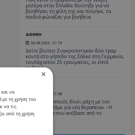
μητέρα στην Ελλάδα: Βούτηξε για να
βοηθήσει τη φίλη της και πνίγηκε, τα
παιδιά φώναζαν για βοήθεια
ΔΙΕΘΝΗ
06.08.2026 - 21:19
Δείτε βίντεο: Συγκρούστηκαν δύο τραμ
κοντά στο γήπεδο της Σάλκε στη Γερμανία,
τουλάχιστον 25 τραυματίες, οι επτά
σοβαρά
×
LIFESTYLE
 και να
06.08.2026 - 21:08
 με τη χρήση του
Έλληνας ηθοποιός δίνει μάχη με τον
ι να τις
καρκίνο - «Πάμε για νέα θεραπεία» - Η
φωτογραφία που ανέβασε από το
ει από τη χρήση
νοσοκομείο