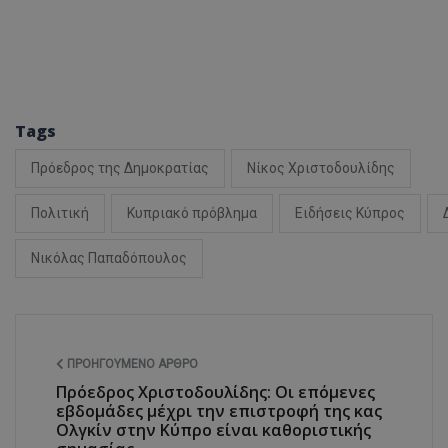
ASP.NET_SessionI
Tags
VISITOR_PRIVACY
Πρόεδρος της Δημοκρατίας
Νίκος Χριστοδουλίδης
Πολιτική
Κυπριακό πρόβλημα
Ειδήσεις Κύπρος
Νικόλας Παπαδόπουλος
__cf_bm
ΠΡΟΗΓΟΎΜΕΝΟ ΆΡΘΡΟ
Πρόεδρος Χριστοδουλίδης: Οι επόμενες
εβδομάδες μέχρι την επιστροφή της κας
Ολγκίν στην Κύπρο είναι καθοριστικής
__cf_bm