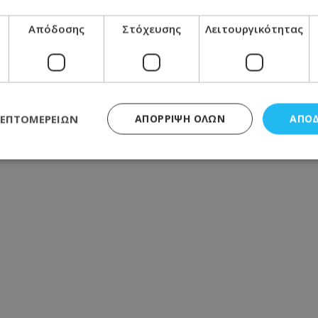
στη Λάρνακα προκαλεί οργή - Φωτογραφία
Απόδοσης
Στόχευσης
Λειτουργικότητας
α ξημερώματα - Την έσβησαν οι ιδιοκτήτες πριν φτάσει
ΛΕΠΤΟΜΕΡΕΙΏΝ
ΑΠΌΡΡΙΨΗ ΌΛΩΝ
ΑΠΟ
ς απαραίτητα
Απόδοσης
Στόχευσης
Λειτουργικότητας
Μη ταξι
τητα cookies επιτρέπουν βασικές λειτουργίες του ιστότοπου, όπως τη σύνδεση χρή
σμού. Ο ιστότοπος δεν μπορεί να χρησιμοποιηθεί σωστά χωρίς τα απολύτως απαραί
Προμηθευτής
/
Πεδίο
Λήξη
Περιγραφή
.lifenewscy.tothemaonline.com
1 χρόνος 3
Αυτό το cookie 
εβδομάδες
κράτος συγκατά
σχετικά με την
την ιδιωτικότη
κανονισμό απο
Ηνωμένων Πολιτ