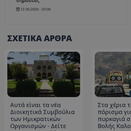
σημασίας
12.06.2026 - 20:00
ASP.NET_SessionI
ΣΧΕΤΙΚΑ ΑΡΘΡΑ
msToken
Αυτά είναι τα νέα
Στα χέρια 
CookieScriptConse
Διοικητικά Συμβούλια
πόρισμα γι
των Ημικρατικών
πυρκαγιά σ
Οργανισμών - Δείτε
Βολής Καλο