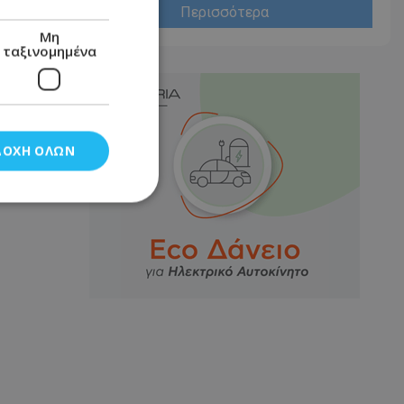
Περισσότερα
Μη
ταξινομημένα
ΔΟΧΉ ΌΛΩΝ
νομημένα
στη και τη
τητα cookies.
αποθηκεύει το
θεσης του χρήστη
 παρακολούθηση και
τα σύμφωνα με τον
ρρήτου των
ειών.