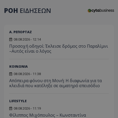
CookieScriptConsent
CookieScript
ΡΟΗ
ΕΙΔΗΣΕΩΝ
www.tothemaonline.com
Α. ΡΕΠΟΡΤΑΖ
08.08.2026 - 12:14
Προσοχή οδηγοί: Έκλεισε δρόμος στο Παραλίμνι
–Αυτός είναι ο λόγος
ΚΟΙΝΩΝΙΑ
usprivacy
.themasports.tothemaonline.co
08.08.2026 - 11:38
Απόπειρα φόνου στη Μονή: Η διαφωνία για τα
κλειδιά που κατέληξε σε αιματηρό επεισόδιο
LIFESTYLE
08.08.2026 - 11:19
Φίλιππος Μιχόπουλος – Κωνσταντίνα