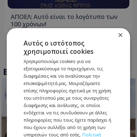
ΑΠΟΕΛ: Αυτό είναι το λογότυπο των
100 χρόνων!
×
06.08.2026 - 23:43
Αυτός ο ιστότοπος
χρησιμοποιεί cookies
Χρησιμοποιούμε cookies για να
εξατομικεύσουμε το περιεχόμενο, τις
BEST OF
TOTHEMAONLINE
διαφημίσεις και να αναλύσουμε την
επισκεψιμότητά μας. Μοιραζόμαστε
επίσης πληροφορίες σχετικά με τη χρήση
του ιστότοπού μας με τους συνεργάτες
διαφήμισης και ανάλυσης, οι οποίοι
ενδέχεται να τις συνδυάσουν με άλλες
πληροφορίες που τους έχετε παράσχει ή
που έχουν συλλέξει από τη χρήση των
υπηρεσιών τους από εσάς.
Πολιτική