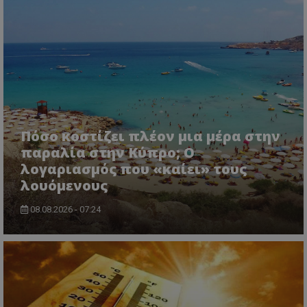
ASP.NET_SessionId
Microsoft Corporation
themasports.tothemaonline.co
Πόσο κοστίζει πλέον μια μέρα στην
παραλία στην Κύπρο; Ο
λογαριασμός που «καίει» τους
λουόμενους
08.08.2026 - 07:24
VISITOR_PRIVACY_METADATA
YouTube
.youtube.com