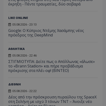
δημι
θα ήταν: "Αυτ
για την
έκρηξη - Πέντε τραυματίες, δύο σοβαρά
από 
cookie
καταγρ
συλλ
χρησιμοποιείτ
δέσμευ
δεδο
σκοπούς που
αλληλε
με τ
απαιτούν την
του χρ
δρασ
LIKE ONLINE
αναγνώριση μ
ιστοσε
στον
συνεδρίας χρ
βοηθών
Αυτά
05.08.2026 - 23:13
ή την εφαρμο
βελτίω
δεδο
συγκεκριμέν
εμπειρ
Google: Ο Κύπριος Ντέμης Χασάμπης νέος
μπορ
λειτουργιών 
χρήστη
σταλ
πρόεδρος της DeepMind
ιστοσελίδα. 
αναλύο
μέρο
να συμβάλει 
απόδοσ
ανάλ
ενίσχυση της
ιστοσε
αναφ
εμπειρίας του
χρήστη ή στη
ΑΘΛΗΤΙΚΑ
_ga_ECPYT7ERET
.tothemaonline.com
1 χρόνος 1
Αυτό τ
YSC
συνεδρία
Αυτό
Google LLC
παρακολούθη
μήνας
χρησιμ
έχει 
.youtube.com
της συμπερι
από το
05.08.2026 - 22:46
από 
του χρήστη γ
Analyti
για ν
ΣΤΙΓΜΙΟΤΥΠΑ: Δείτε πως ο Απόλλωνας «άλωσε»
ανάλυση των
διατήρ
παρα
επιδόσεων.
το «Brann Stadion» και πήρε προβάδισμα
κατάσ
προβ
περιόδ
πρόκρισης στα πλέι-οφ! (ΒΙΝΤΕΟ)
ενσω
σύνδεσ
βίντε
C
1 μήνας
Αυτό τ
Adform
guest_id
1 χρόνος 1
Αυτό
Twitter Inc.
χρησιμ
.adform.net
μήνας
ρυθμ
.twitter.com
ΔΙΕΘΝΗ
για τον
το Tw
προσδι
αναγ
05.08.2026 - 22:22
συχνότ
να π
επισκέ
Δέος από την πρόσκρουση πυραύλου της SpaceX
τον 
τον τρ
του 
στη Σελήνη με ισχύ 3 τόνων TNT – Άνοιξε νέο
οποίο 
επισκέπ