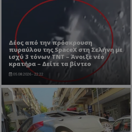
Δέος από την πρόσκρουση
usprivacy
.themasports.tothemaonline.co
πυραύλου της SpaceX στη Σελήνη με
ισχύ 3 τόνων TNT – Άνοιξε νέο
κρατήρα – Δείτε τα βίντεο
05.08.2026 - 22:22
Προμηθευτής
Ονοματεπώνυμο
Λήξη
Περιγραφή
Προμηθευτής
/
Πεδίο
/
Ονοματεπώνυμο
Λήξη
Περιγραφή