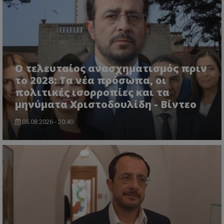
Ο τελευταίος ανασχηματισμός πριν
το 2028: Τα νέα πρόσωπα, οι
πολιτικές ισορροπίες και τα
μηνύματα Χριστοδουλίδη - Βίντεο
05.08.2026 - 20:40
VISITOR_PRIVACY_METADATA
YouTube
.youtube.com