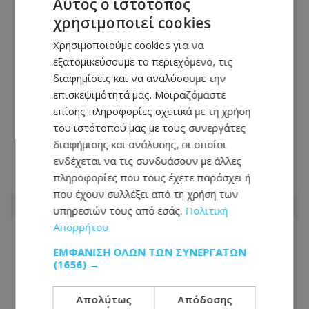
Αυτός ο ιστότοπος
χρησιμοποιεί cookies
Χρησιμοποιούμε cookies για να
εξατομικεύσουμε το περιεχόμενο, τις
διαφημίσεις και να αναλύσουμε την
επισκεψιμότητά μας. Μοιραζόμαστε
επίσης πληροφορίες σχετικά με τη χρήση
Συναγερμός στην Γερμανία:
του ιστότοπού μας με τους συνεργάτες
Αεροπλάνο cargo συγκρούστηκε στον
διαφήμισης και ανάλυσης, οι οποίοι
αέρα με «άγνωστο αντικείμενο»
ενδέχεται να τις συνδυάσουν με άλλες
πληροφορίες που τους έχετε παράσχει ή
05.08.2026 - 12:42
που έχουν συλλέξει από τη χρήση των
υπηρεσιών τους από εσάς.
Πολιτική
Απορρήτου
ΕΜΦΆΝΙΣΗ ΌΛΩΝ ΤΩΝ ΣΥΝΕΡΓΑΤΏΝ
(1656) →
Απολύτως
Απόδοσης