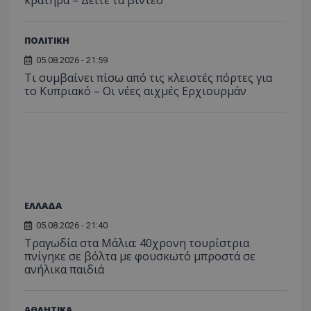
κρατήρα – Δείτε τα βίντεο
πρόσβα
ιστοσε
Συλλέγε
για τις
ΠΟΛΙΤΙΚΗ
του χρ
ιστοσε
05.08.2026 - 21:59
ποιες σ
Τι συμβαίνει πίσω από τις κλειστές πόρτες για
έχουν 
το Κυπριακό – Οι νέες αιχμές Ερχιουρμάν
_ga_J7RS52TMNC
.tothemaonline.com
1 χρόνος 1
Αυτό τ
μήνας
χρησιμ
από το
Analyti
διατήρ
κατάσ
περιόδ
σύνδεσ
ΕΛΛΑΔΑ
05.08.2026 - 21:40
Τραγωδία στα Μάλια: 40χρονη τουρίστρια
πνίγηκε σε βόλτα με φουσκωτό μπροστά σε
ανήλικα παιδιά
ΑΘΛΗΤΙΚΑ