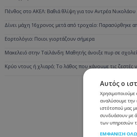
Πένθος στο ΑΚΕΛ: Βαθιά θλίψη για τον Αντρέα Νικολάου
Δίνει μάχη 16χρονος μετά από τροχαίο: Παρασύρθηκε 
Εορτολόγιο: Ποιοι γιορτάζουν σήμερα
Μακελειό στην Ταϊλάνδη: Μαθητής άνοιξε πυρ σε σχολε
Κρύο ντους ή χλιαρό; Το λάθος που κάνουμε τις ζεστές 
Αυτός ο ισ
Χρησιμοποιούμε c
αναλύσουμε την 
ιστότοπού μας με
συνδυάσουν με ά
των υπηρεσιών τ
ΕΜΦΆΝΙΣΗ ΌΛ