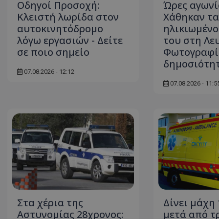
Οδηγοί Προσοχή:
Ώρες αγωνί
Κλειστή λωρίδα στον
Χάθηκαν τα
αυτοκινητόδρομο
ηλικιωμένο
λόγω εργασιών - Δείτε
του στη Λε
ASP.NET_SessionI
σε ποιο σημείο
Φωτογραφί
δημοσιότη
07.08.2026 - 12:12
07.08.2026 - 11:5
msToken
CookieScriptConse
Στα χέρια της
Δίνει μάχη
Αστυνομίας 28χρονος:
μετά από τ