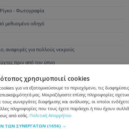
 Ρίγκο - Φωτογραφία
από μεθυσμένο οδηγό
ίο, αναφορές για πολλούς νεκρούς
νύχτες πριν από τον ύπνο
τότοπος χρησιμοποιεί cookies
ookies για να εξατομικεύσουμε το περιεχόμενο, τις διαφημίσεις
επισκεψιμότητά μας. Μοιραζόμαστε επίσης πληροφορίες σχετικά
 τους συνεργάτες διαφήμισης και ανάλυσης, οι οποίοι ενδέχετα
λλες πληροφορίες που τους έχετε παράσχει ή που έχουν συλλέξ
ους από εσάς.
Πολιτική Απορρήτου
ΩΝ ΤΩΝ ΣΥΝΕΡΓΑΤΏΝ
(1656) →