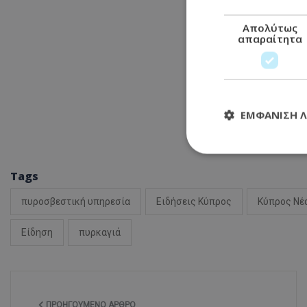
Απολύτως
απαραίτητα
ΕΜΦΆΝΙΣΗ 
Tags
Απολύτω
πυροσβεστική υπηρεσία
Ειδήσεις Κύπρος
Κύπρος Νέ
Τα απολύτως απαραί
διαχείριση λογαρια
Είδηση
πυρκαγιά
Ονοματεπώνυμο
usprivacy
ΠΡΟΗΓΟΎΜΕΝΟ ΆΡΘΡΟ