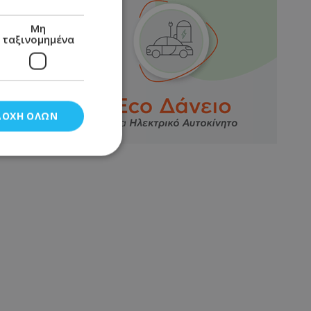
Μη
ταξινομημένα
ΔΟΧΉ ΌΛΩΝ
νομημένα
στη και τη
τητα cookies.
αποθηκεύει το
θεσης του χρήστη
 παρακολούθηση και
τα σύμφωνα με τον
ρρήτου των
ειών.