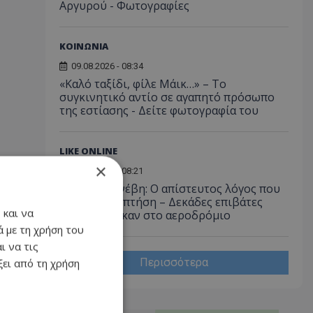
Αργυρού - Φωτογραφίες
ΚΟΙΝΩΝΙΑ
09.08.2026 - 08:34
«Καλό ταξίδι, φίλε Μάικ…» – Το
συγκινητικό αντίο σε αγαπητό πρόσωπο
της εστίασης - Δείτε φωτογραφία του
LIKE ONLINE
×
09.08.2026 - 08:21
Κι όμως συνέβη: Ο απίστευτος λόγος που
ακυρώθηκε πτήση – Δεκάδες επιβάτες
 και να
αποκλείστηκαν στο αεροδρόμιο
 με τη χρήση του
ι να τις
Περισσότερα
ει από τη χρήση