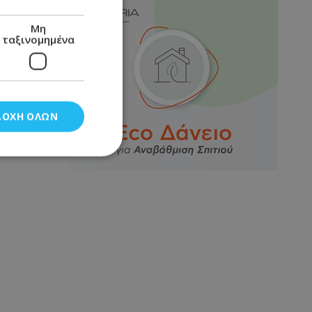
Μη
ταξινομημένα
ΔΟΧΉ ΌΛΩΝ
νομημένα
στη και τη
τητα cookies.
αποθηκεύει το
θεσης του χρήστη
 παρακολούθηση και
τα σύμφωνα με τον
ρρήτου των
ειών.