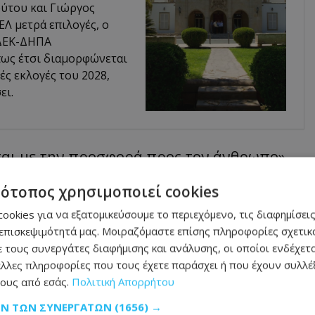
ύτου και Γιώργος
Λ μετρά επιλογές, ο
ΕΔΕΚ-ΔΗΠΑ
πως έτσι διαμορφώνεται
ές εκλογές του 2028,
ει.
εται με την προσφορά προς τον άνθρωπο»,
εκπαίδευσης και της επιστημονικής
τότοπος χρησιμοποιεί cookies
ookies για να εξατομικεύσουμε το περιεχόμενο, τις διαφημίσεις
επισκεψιμότητά μας. Μοιραζόμαστε επίσης πληροφορίες σχετικά
ου Frederick στην ανώτατη εκπαίδευση και
 τους συνεργάτες διαφήμισης και ανάλυσης, οι οποίοι ενδέχετα
λλες πληροφορίες που τους έχετε παράσχει ή που έχουν συλλέξ
 τελετή αποτελεί αναγνώριση τόσο των
ους από εσάς.
Πολιτική Απορρήτου
ιαχρονικής πορείας του
ΩΝ ΤΩΝ ΣΥΝΕΡΓΑΤΏΝ
(1656) →