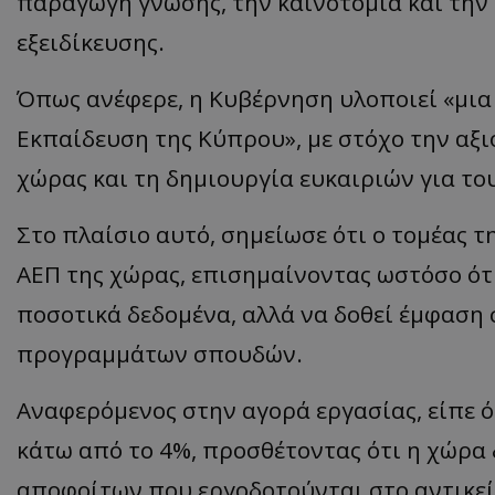
παραγωγή γνώσης, την καινοτομία και τη
εξειδίκευσης.
Όπως ανέφερε, η Κυβέρνηση υλοποιεί «μια
ASP.NET_SessionI
Εκπαίδευση της Κύπρου», με στόχο την αξ
χώρας και τη δημιουργία ευκαιριών για τ
Στο πλαίσιο αυτό, σημείωσε ότι ο τομέας τ
msToken
ΑΕΠ της χώρας, επισημαίνοντας ωστόσο ότ
ποσοτικά δεδομένα, αλλά να δοθεί έμφαση
προγραμμάτων σπουδών.
CookieScriptConse
Αναφερόμενος στην αγορά εργασίας, είπε ό
κάτω από το 4%, προσθέτοντας ότι η χώρα
αποφοίτων που εργοδοτούνται στο αντικεί