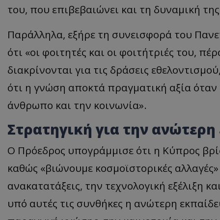
του, που επιβεβαιώνει και τη δυναμική τη
ASP.NET_SessionI
Παράλληλα, εξήρε τη συνεισφορά του Πανε
ότι «οι φοιτητές και οι φοιτήτριές του, πέ
διακρίνονται για τις δράσεις εθελοντισμού
VISITOR_PRIVACY
ότι η γνώση αποκτά πραγματική αξία όταν
άνθρωπο και την κοινωνία».
Στρατηγική για την ανώτερη
Ο Πρόεδρος υπογράμμισε ότι η Κύπρος βρ
καθώς «βιώνουμε κοσμοϊστορικές αλλαγές» 
__cf_bm
ανακατατάξεις, την τεχνολογική εξέλιξη κα
υπό αυτές τις συνθήκες η ανώτερη εκπαίδ
__cf_bm