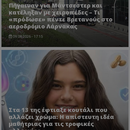
Πήγαιναν για Μάντσεστερ και
κατέληξαν με χειροπέδες – Τι
«πρόδωσε» πέντε Βρετανούς στο
αεροδρόμιο Λάρνακας
09.08.2026 - 17:15
Στα 13 της έφτιαξε κουτάλι που
αλλάζει χρώμα: Η απίστευτη ιδέα
μαθήτριας για τις τροφικές