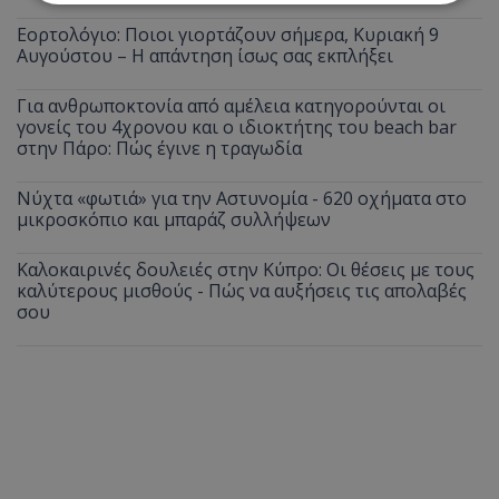
Εορτολόγιο: Ποιοι γιορτάζουν σήμερα, Κυριακή 9
Απολύτως απαραίτητα
Απόδοσης
Αυγούστου – Η απάντηση ίσως σας εκπλήξει
Στόχευσης
Λειτουργικότητας
Για ανθρωποκτονία από αμέλεια κατηγορούνται οι
Μη ταξινομημένα
γονείς του 4χρονου και ο ιδιοκτήτης του beach bar
στην Πάρο: Πώς έγινε η τραγωδία
Τα απολύτως απαραίτητα cookies επιτρέπουν
βασικές λειτουργίες του ιστότοπου, όπως τη
σύνδεση χρήστη και τη διαχείριση λογαριασμού.
Νύχτα «φωτιά» για την Αστυνομία - 620 οχήματα στο
Ο ιστότοπος δεν μπορεί να χρησιμοποιηθεί σωστά
μικροσκόπιο και μπαράζ συλλήψεων
χωρίς τα απολύτως απαραίτητα cookies.
Ονοματεπώνυμο
Προμηθευτής
/
Πεδίο
Καλοκαιρινές δουλειές στην Κύπρο: Οι θέσεις με τους
καλύτερους μισθούς - Πώς να αυξήσεις τις απολαβές
usprivacy
.lifenewscy.tothemaonline.com
σου