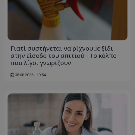
Γιατί συστήνεται να ρίχνουμε ξίδι
στην είσοδο του σπιτιού - Το κόλπο
usprivacy
.themasports.tothemaonline.co
που λίγοι γνωρίζουν
08.08.2026 - 19:54