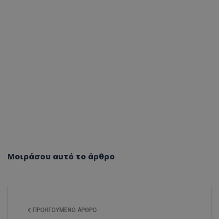
ASP.NET_SessionId
Microsoft Corporation
themasports.tothemaonline.co
VISITOR_PRIVACY_METADATA
YouTube
Μοιράσου αυτό το άρθρο
.youtube.com
ΠΡΟΗΓΟΎΜΕΝΟ ΆΡΘΡΟ