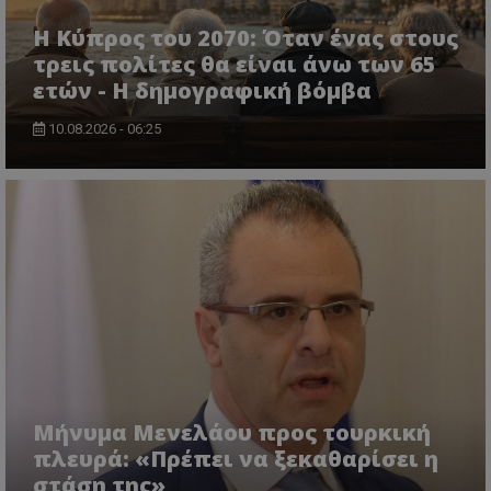
Η Κύπρος του 2070: Όταν ένας στους
τρεις πολίτες θα είναι άνω των 65
ετών - Η δημογραφική βόμβα
10.08.2026 - 06:25
Μήνυμα Μενελάου προς τουρκική
πλευρά: «Πρέπει να ξεκαθαρίσει η
στάση της»