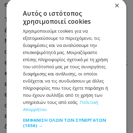
ανησυχία.
×
Αυτός ο ιστότοπος
Τέλος, είναι σημαντικό να τονιστεί ότι ο
χρησιμοποιεί cookies
έλεγχος για Σεξουαλικώς Μεταδιδόμενα
Χρησιμοποιούμε cookies για να
εξατομικεύσουμε το περιεχόμενο, τις
Νοσήματα δεν πρέπει να συνοδεύεται
διαφημίσεις και να αναλύσουμε την
από ντροπή ή φόβο. Είναι μια πράξη
επισκεψιμότητά μας. Μοιραζόμαστε
επίσης πληροφορίες σχετικά με τη χρήση
ευθύνης και φροντίδας για τον εαυτό μας
του ιστότοπού μας με τους συνεργάτες
και για τους άλλους. Όσο πιο νωρίς
διαφήμισης και ανάλυσης, οι οποίοι
ενδέχεται να τις συνδυάσουν με άλλες
εντοπιστεί ένα πρόβλημα, τόσο πιο
πληροφορίες που τους έχετε παράσχει ή
εύκολη και αποτελεσματική είναι
που έχουν συλλέξει από τη χρήση των
υπηρεσιών τους από εσάς.
Πολιτική
συνήθως η αντιμετώπισή του. Η
Απορρήτου
ενημέρωση, η πρόληψη και η έγκαιρη
ΕΜΦΆΝΙΣΗ ΌΛΩΝ ΤΩΝ ΣΥΝΕΡΓΑΤΏΝ
διάγνωση μπορούν να προστατεύσουν
(1656) →