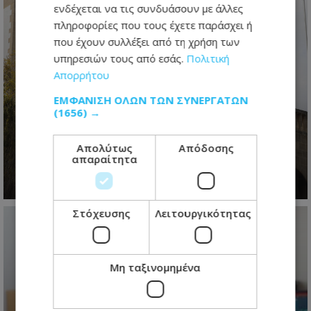
ενδέχεται να τις συνδυάσουν με άλλες
πληροφορίες που τους έχετε παράσχει ή
που έχουν συλλέξει από τη χρήση των
υπηρεσιών τους από εσάς.
Πολιτική
Απορρήτου
ΕΜΦΆΝΙΣΗ ΌΛΩΝ ΤΩΝ ΣΥΝΕΡΓΑΤΏΝ
(1656) →
Στο 78% οι εισηγήσεις που
υιοθετήθηκαν – Η Κυβέρνηση
απαντά για το Γνωμοδοτικό
Απολύτως
Απόδοσης
απαραίτητα
08.08.2026 - 13:41
Στόχευσης
Λειτουργικότητας
Μη ταξινομημένα