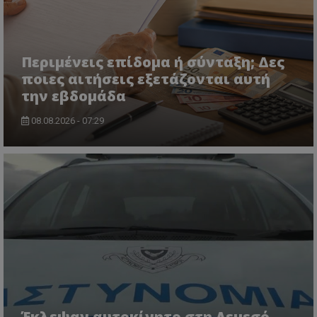
ASP.NET_SessionId
Microsoft Corporation
lifenewscy.tothemaonline.com
Περιμένεις επίδομα ή σύνταξη; Δες
ποιες αιτήσεις εξετάζονται αυτή
την εβδομάδα
08.08.2026 - 07:29
msToken
.tiktok.com
Έκλεψαν αυτοκίνητο στη Λεμεσό