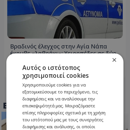
Βραδινός έλεγχος στην Αγία Νάπα
έκρυβε «λαβράκι»: Χειροπέδες σε δύο
×
νεαρούς
Αυτός ο ιστότοπος
08.08.2026 - 09:45
χρησιμοποιεί cookies
Χρησιμοποιούμε cookies για να
εξατομικεύσουμε το περιεχόμενο, τις
διαφημίσεις και να αναλύσουμε την
BEST OF
TOTHEMAONLINE
επισκεψιμότητά μας. Μοιραζόμαστε
επίσης πληροφορίες σχετικά με τη χρήση
του ιστότοπού μας με τους συνεργάτες
διαφήμισης και ανάλυσης, οι οποίοι