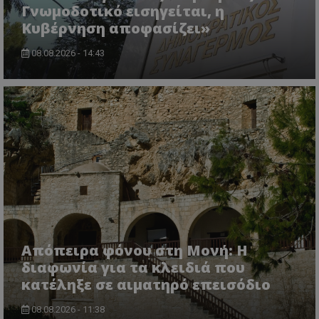
usprivacy
.lifenewscy.tothemaonline.com
Γνωμοδοτικό εισηγείται, η
Κυβέρνηση αποφασίζει»
08.08.2026 - 14:43
ASP.NET_SessionId
Microsoft Corporation
themasports.tothemaonline.co
Απόπειρα φόνου στη Μονή: Η
διαφωνία για τα κλειδιά που
κατέληξε σε αιματηρό επεισόδιο
08.08.2026 - 11:38