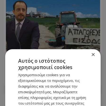
×
Ζητούν παρέμβαση Χριστοδουλίδη οι
Αυτός ο ιστότοπος
κτηνοτρόφοι – «Παραμένουμε
χρησιμοποιεί cookies
απλήρωτοι»
Χρησιμοποιούμε cookies για να
εξατομικεύσουμε το περιεχόμενο, τις
05.08.2026 - 17:26
διαφημίσεις και να αναλύσουμε την
επισκεψιμότητά μας. Μοιραζόμαστε
επίσης πληροφορίες σχετικά με τη χρήση
του ιστότοπού μας με τους συνεργάτες