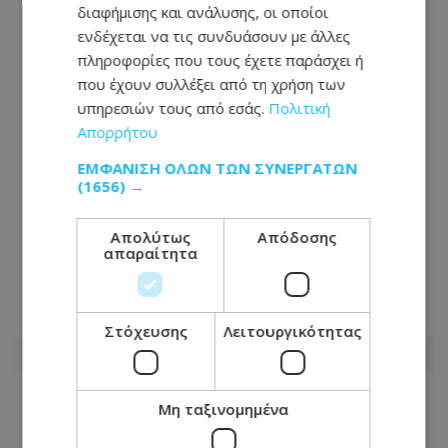
διαφήμισης και ανάλυσης, οι οποίοι
ενδέχεται να τις συνδυάσουν με άλλες
πληροφορίες που τους έχετε παράσχει ή
που έχουν συλλέξει από τη χρήση των
υπηρεσιών τους από εσάς.
Πολιτική
Απορρήτου
ΕΜΦΆΝΙΣΗ ΌΛΩΝ ΤΩΝ ΣΥΝΕΡΓΑΤΏΝ
(1656) →
Προειδοποίηση για 24ωρη παγκύπρια
Απολύτως
Απόδοσης
απεργία από 12.000 ωρομίσθιους – Τι
απαραίτητα
ζητούν
05.08.2026 - 16:36
Στόχευσης
Λειτουργικότητας
Μη ταξινομημένα