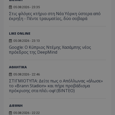
χρήστη ή στη
_ga_ECPYT7ERET
.tothemaonline.com
1 χρόνος 1
Αυτό τ
YSC
συνεδρία
Αυτό
Google LLC
παρακολούθη
μήνας
χρησιμ
05.08.2026 - 23:35
έχει 
.youtube.com
της συμπερι
από το
από 
του χρήστη γ
Στις φλόγες κτήριο στη Νέα Υόρκη ύστερα από
Analyti
για ν
ανάλυση των
διατήρ
έκρηξη - Πέντε τραυματίες, δύο σοβαρά
παρα
επιδόσεων.
κατάσ
προβ
περιόδ
ενσω
σύνδεσ
βίντε
LIKE ONLINE
C
1 μήνας
Αυτό τ
Adform
guest_id
1 χρόνος 1
Αυτό
Twitter Inc.
χρησιμ
.adform.net
μήνας
ρυθμ
.twitter.com
05.08.2026 - 23:13
για τον
το Tw
προσδι
Google: Ο Κύπριος Ντέμης Χασάμπης νέος
αναγ
συχνότ
να π
πρόεδρος της DeepMind
επισκέ
τον 
τον τρ
του 
οποίο 
επισκέπ
ΑΘΛΗΤΙΚΑ
πρόσβα
ιστοσε
05.08.2026 - 22:46
Συλλέγε
για τις
ΣΤΙΓΜΙΟΤΥΠΑ: Δείτε πως ο Απόλλωνας «άλωσε»
του χρ
το «Brann Stadion» και πήρε προβάδισμα
ιστοσε
ποιες σ
πρόκρισης στα πλέι-οφ! (ΒΙΝΤΕΟ)
έχουν 
_ga_J7RS52TMNC
.tothemaonline.com
1 χρόνος 1
Αυτό τ
μήνας
χρησιμ
ΔΙΕΘΝΗ
από το
Analyti
05.08.2026 - 22:22
διατήρ