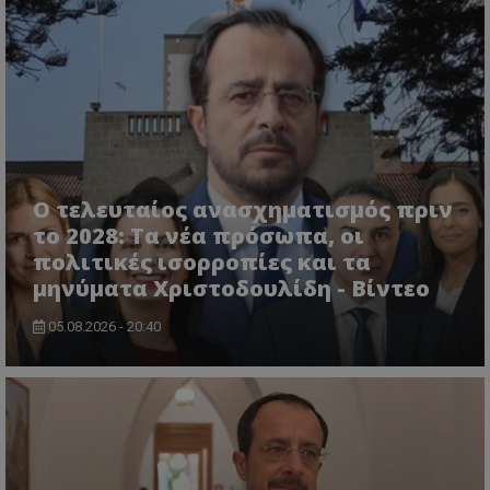
VISITOR_PRIVACY_METADATA
YouTube
.youtube.com
Ο τελευταίος ανασχηματισμός πριν
το 2028: Τα νέα πρόσωπα, οι
πολιτικές ισορροπίες και τα
μηνύματα Χριστοδουλίδη - Βίντεο
05.08.2026 - 20:40