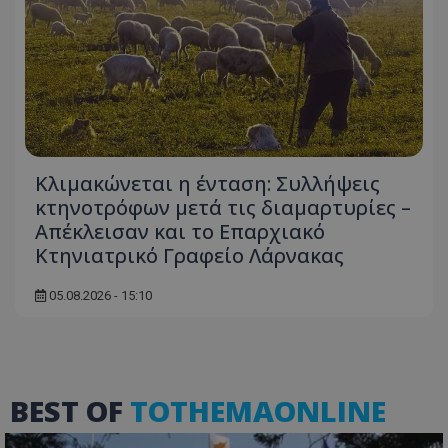
usprivacy
.lifenewscy.tothemaonline.com
Κλιμακώνεται η ένταση: Συλλήψεις
κτηνοτρόφων μετά τις διαμαρτυρίες –
Απέκλεισαν και το Επαρχιακό
ASP.NET_SessionId
Microsoft Corporation
Κτηνιατρικό Γραφείο Λάρνακας
themasports.tothemaonline.co
05.08.2026 - 15:10
BEST OF
TOTHEMAONLINE