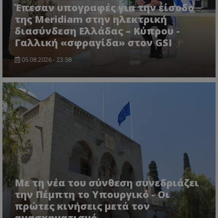
Έπεσαν υπογραφές για την είσοδο
ASP.NET_SessionId
Microsoft Corporation
της Meridiam στην ηλεκτρική
lifenewscy.tothemaonline.com
διασύνδεση Ελλάδας – Κύπρου -
Γαλλική «σφραγίδα» στον GSI
05.08.2026 - 23:58
msToken
.tiktok.com
Με τη νέα του σύνθεση συνεδριάζει
την Πέμπτη το Υπουργικό - Οι
πρώτες κινήσεις μετά τον
ανασχηματισμό