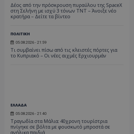
κατάσ
Δέος από την πρόσκρουση πυραύλου της SpaceX
περιόδ
στη Σελήνη με ισχύ 3 τόνων TNT – Άνοιξε νέο
σύνδεσ
κρατήρα – Δείτε τα βίντεο
ΠΟΛΙΤΙΚΗ
05.08.2026 - 21:59
Τι συμβαίνει πίσω από τις κλειστές πόρτες για
το Κυπριακό – Οι νέες αιχμές Ερχιουρμάν
ΕΛΛΑΔΑ
05.08.2026 - 21:40
Τραγωδία στα Μάλια: 40χρονη τουρίστρια
πνίγηκε σε βόλτα με φουσκωτό μπροστά σε
ανήλικα παιδιά