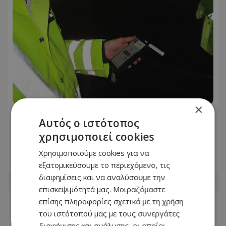
×
Τροχαία με «βαριές» ενδείξεις αλκοόλ
Αυτός ο ιστότοπος
– Στα ύψη το αλκοτέστ - Πόσο
χρησιμοποιεί cookies
«έγραψε»
Χρησιμοποιούμε cookies για να
09.08.2026 - 12:55
εξατομικεύσουμε το περιεχόμενο, τις
διαφημίσεις και να αναλύσουμε την
επισκεψιμότητά μας. Μοιραζόμαστε
επίσης πληροφορίες σχετικά με τη χρήση
του ιστότοπού μας με τους συνεργάτες
διαφήμισης και ανάλυσης, οι οποίοι