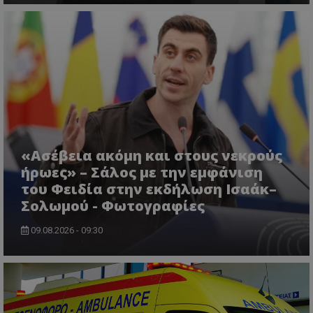
CookieScriptConsent
CookieScript
www.tothemaonline.com
«Ασέβεια ακόμη και στους νεκρούς
ήρωες» – Σάλος με την εμφάνιση
του Φειδία στην εκδήλωση Ισαάκ–
Σολωμού - Φωτογραφίες
09.08.2026 - 09:30
usprivacy
.themasports.tothemaonline.co