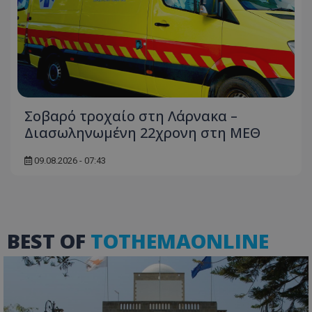
usprivacy
.lifenewscy.tothemaonline.com
Σοβαρό τροχαίο στη Λάρνακα –
Διασωληνωμένη 22χρονη στη ΜΕΘ
ASP.NET_SessionId
Microsoft Corporation
09.08.2026 - 07:43
themasports.tothemaonline.co
BEST OF
TOTHEMAONLINE