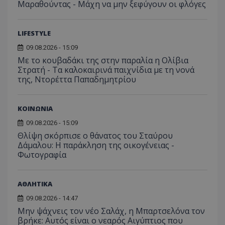
YSC
συνεδρία
Αυτό
Google LLC
Μαραθούντας - Μάχη να μην ξεφύγουν οι φλόγες
παρακολούθη
μήνας
χρησιμ
έχει 
.youtube.com
της συμπερι
από το
από 
του χρήστη γ
Analyti
για ν
ανάλυση των
διατήρ
παρα
επιδόσεων.
LIFESTYLE
κατάσ
προβ
περιόδ
ενσω
09.08.2026 - 15:09
σύνδεσ
βίντε
Με το κουβαδάκι της στην παραλία η Ολίβια
C
1 μήνας
Αυτό τ
Adform
guest_id
1 χρόνος 1
Αυτό
Twitter Inc.
Στρατή - Τα καλοκαιρινά παιχνίδια με τη νονά
χρησιμ
.adform.net
μήνας
ρυθμ
.twitter.com
για τον
της, Ντορέττα Παπαδημητρίου
το Tw
προσδι
αναγ
συχνότ
να π
επισκέ
τον 
τον τρ
του 
ΚΟΙΝΩΝΙΑ
οποίο 
επισκέπ
09.08.2026 - 15:09
πρόσβα
ιστοσε
Θλίψη σκόρπισε ο θάνατος του Σταύρου
Συλλέγε
Δάμαλου: Η παράκληση της οικογένειας -
για τις
Φωτογραφία
του χρ
ιστοσε
ποιες σ
έχουν 
ΑΘΛΗΤΙΚΑ
_ga_J7RS52TMNC
.tothemaonline.com
1 χρόνος 1
Αυτό τ
μήνας
χρησιμ
09.08.2026 - 14:47
από το
Μην ψάχνεις τον νέο Σαλάχ, η Μπαρτσελόνα τον
Analyti
διατήρ
βρήκε: Αυτός είναι ο νεαρός Αιγύπτιος που
κατάσ