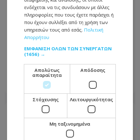
ενδέχεται να τις συνδυάσουν με άλλες
πληροφορίες που τους έχετε παράσχει ή
που έχουν συλλέξει από τη χρήση των
υπηρεσιών τους από εσάς.
Πολιτική
Απορρήτου
ΕΜΦΆΝΙΣΗ ΌΛΩΝ ΤΩΝ ΣΥΝΕΡΓΑΤΏΝ
(1656) →
Νύχτα τρόμου στη Λάρνακα – Όχημα
Απολύτως
Απόδοσης
τυλίχθηκε ξαφνικά στις φλόγες
απαραίτητα
09.08.2026 - 09:00
Στόχευσης
Λειτουργικότητας
Μη ταξινομημένα