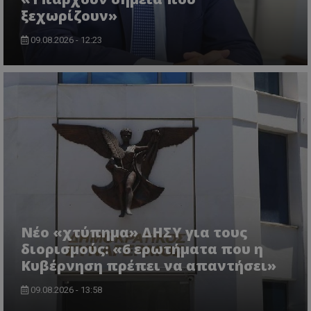
ASP.NET_SessionId
ξεχωρίζουν»
Microsoft Corporation
lifenewscy.tothemaonline.com
09.08.2026 - 12:23
msToken
.tiktok.com
Νέο «χτύπημα» ΔΗΣΥ για τους
διορισμούς: «6 ερωτήματα που η
Κυβέρνηση πρέπει να απαντήσει»
09.08.2026 - 13:58