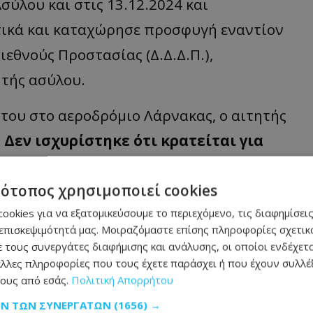
σύλου και στις 13.12.2024 και
τικά και καταχώρησε προσφυγή εναντίον
εθνούς Προστασίας (Δ.Δ.Δ.Π.),
ητής ασύλου.
του στο αεροδρόμιο Λάρνακας, ο αιτητής
.
Δεν ισχυρίστηκε ότι κρατείται για
εριορισμός του ουσιαστικά συνιστά
τότοπος χρησιμοποιεί cookies
ητούσε την απελευθέρωση του.
Σύμφωνα
ookies για να εξατομικεύσουμε το περιεχόμενο, τις διαφημίσεις
ει από τον χώρο όπου βρίσκεται
επισκεψιμότητά μας. Μοιραζόμαστε επίσης πληροφορίες σχετικά
 και του επιτραπεί, ενώ οπουδήποτε
 τους συνεργάτες διαφήμισης και ανάλυσης, οι οποίοι ενδέχετα
λλες πληροφορίες που τους έχετε παράσχει ή που έχουν συλλέξ
μικού. Αντιθέτως, οι αρμόδιες
ους από εσάς.
Πολιτική Απορρήτου
ελεύθερος να αναχωρήσει από την
ΩΝ ΤΩΝ ΣΥΝΕΡΓΑΤΏΝ
(1656) →