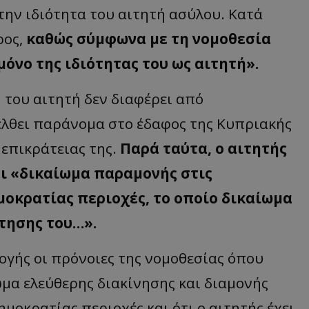
 την ιδιότητα του αιτητή ασύλου. Κατά
d
συνεδρία
Αυτό το cookie 
Microsoft Corporation
Doubleclick και
themasports.tothemaonline.com
ρος,
καθώς σύμφωνα με τη νομοθεσία
πληροφορίες σχ
με τον οποίο ο 
χρησιμοποιεί το
όνο της ιδιότητας του ως αιτητή».
τυχόν διαφημίσ
έχει δει ο τελικ
επισκεφθεί τον 
 του αιτητή δεν διαφέρει από
_METADATA
5 μήνες 4
Αυτό το cookie 
YouTube
εβδομάδες
για να αποθηκεύ
.youtube.com
έλθει παράνομα στο έδαφος της Κυπριακής
συγκατάθεση το
επιλογές απορρ
 επικράτειας της.
Παρά ταύτα, ο αιτητής
αλληλεπίδρασή 
ιστοσελίδα. Κα
σχετικά με τη 
ει «δικαίωμα παραμονής στις
επισκέπτη σχετι
πολιτικές και ρ
μοκρατίας περιοχές, το οποίο δικαίωμα
απορρήτου, εξα
οι προτιμήσεις 
μελλοντικές συν
ίτησης του…».
29 λεπτά 58
Αυτό το cookie 
Cloudflare Inc.
δευτερόλεπτα
για τη διάκρισ
.onesignal.com
και ρομπότ. Αυτ
μογής οι πρόνοιες της νομοθεσίας όπου
για τον ιστότοπ
κάνει έγκυρες α
ωμα ελεύθερης διακίνησης και διαμονής
τη χρήση του ι
29 λεπτά 59
Αυτό το cookie 
Cloudflare Inc.
μοκρατίας περιοχές και ότι ο αιτητής έχει