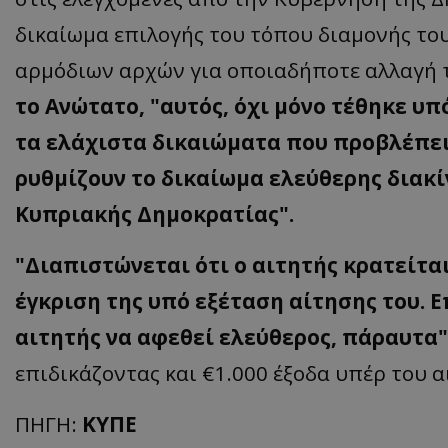
δικαίωμα επιλογής του τόπου διαμονής τ
αρμόδιων αρχών για οποιαδήποτε αλλαγή 
ASP.NET_SessionI
το Ανώτατο, "αυτός, όχι μόνο τέθηκε υ
τα ελάχιστα δικαιώματα που προβλέπει 
ρυθμίζουν το δικαίωμα ελεύθερης διακί
Κυπριακής Δημοκρατίας".
msToken
"Διαπιστώνεται ότι ο αιτητής κρατείτα
έγκριση της υπό εξέταση αίτησης του. Ε
αιτητής να αφεθεί ελεύθερος, πάραυτα"
CookieScriptConse
επιδικάζοντας και €1.000 έξοδα υπέρ του α
ΠΗΓΗ:
ΚΥΠΕ