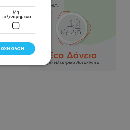
Μη
ταξινομημένα
ΔΟΧΉ ΌΛΩΝ
νομημένα
στη και τη
τητα cookies.
αποθηκεύει το
θεσης του χρήστη
 παρακολούθηση και
τα σύμφωνα με τον
ρρήτου των
ειών.