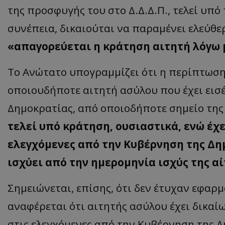
της προσφυγής του στο Δ.Δ.Δ.Π., τελεί υπό
ASP.NET_SessionI
συνέπεια, δικαιούται να παραμένει ελεύθε
«απαγορεύεται η κράτηση αιτητή λόγω μ
Το Ανώτατο υπογραμμίζει ότι η περίπτωση
VISITOR_PRIVACY
οποιουδήποτε αιτητή ασύλου που έχει εισ
Δημοκρατίας, από οποιοδήποτε σημείο της
τελεί υπό κράτηση, ουσιαστικά, ενώ έχ
ελεγχόμενες από την Κυβέρνηση της Δη
ισχύει από την ημερομηνία ισχύς της α
__cf_bm
Σημειώνεται, επίσης, ότι δεν έτυχαν εφαρ
αναφέρεται ότι αιτητής ασύλου έχει δικαί
__cf_bm
στις ελεγχόμενες από την Κυβέρνηση της Δη