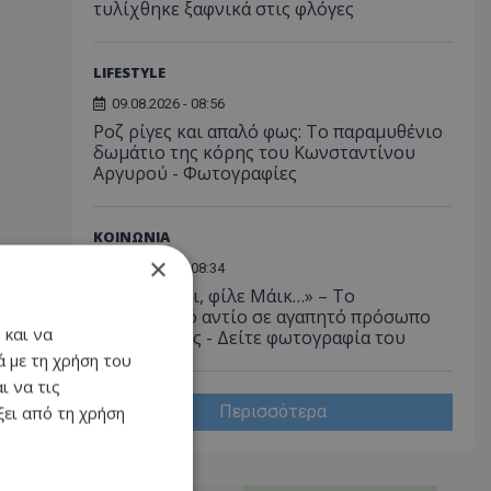
τυλίχθηκε ξαφνικά στις φλόγες
LIFESTYLE
09.08.2026 - 08:56
Ροζ ρίγες και απαλό φως: Το παραμυθένιο
δωμάτιο της κόρης του Κωνσταντίνου
Αργυρού - Φωτογραφίες
ΚΟΙΝΩΝΙΑ
×
09.08.2026 - 08:34
«Καλό ταξίδι, φίλε Μάικ…» – Το
συγκινητικό αντίο σε αγαπητό πρόσωπο
 και να
της εστίασης - Δείτε φωτογραφία του
 με τη χρήση του
ι να τις
Περισσότερα
ει από τη χρήση