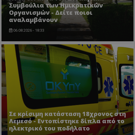
Συμβούλια των Ημικρατικών
Οργανισμών - Δείτε ποιοι
αναλαμβάνουν
06.08.2026 - 18:33
ASP.NET_SessionId
Microsoft Corporation
themasports.tothemaonline.co
Σε κρίσιμη κατάσταση 18χρονος στη
Λεμεσό - Εντοπίστηκε δίπλα από το
VISITOR_PRIVACY_METADATA
YouTube
ηλεκτρικό του ποδήλατο
.youtube.com