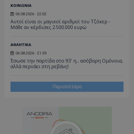
βίντε
ΚΟΙΝΩΝΙΑ
C
1 μήνας
Αυτό τ
Adform
guest_id
1 χρόνος 1
Αυτό
Twitter Inc.
χρησιμ
.adform.net
μήνας
ρυθμ
.twitter.com
06.08.2026 - 22:02
για τον
το Tw
προσδι
Αυτοί είναι οι μαγικοί αριθμοί του Τζόκερ -
αναγ
συχνότ
να π
Μάθε αν κέρδισες 2.500.000 ευρώ
επισκέ
τον 
τον τρ
του 
οποίο 
επισκέπ
ΑΘΛΗΤΙΚΑ
πρόσβα
ιστοσε
06.08.2026 - 21:59
Συλλέγε
για τις
Έσωσε την παρτίδα στο 93' η... ασόβαρη Ομόνοια,
του χρ
αλλά περνάει στη ρεβάνς!
ιστοσε
ποιες σ
έχουν 
_ga_J7RS52TMNC
.tothemaonline.com
1 χρόνος 1
Αυτό τ
Περισσότερα
μήνας
χρησιμ
από το
Analyti
διατήρ
κατάσ
περιόδ
σύνδεσ