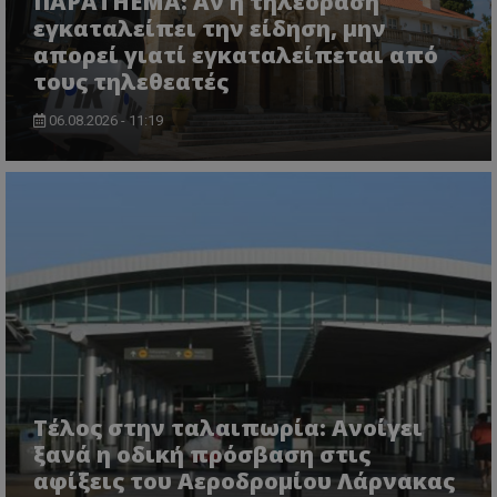
ΠΑΡΑTHEMA: Αν η τηλεόραση
εγκαταλείπει την είδηση, μην
CookieScriptConsent
CookieScript
απορεί γιατί εγκαταλείπεται από
www.tothemaonline.com
τους τηλεθεατές
06.08.2026 - 11:19
usprivacy
.themasports.tothemaonline.co
Τέλος στην ταλαιπωρία: Ανοίγει
ξανά η οδική πρόσβαση στις
αφίξεις του Αεροδρομίου Λάρνακας