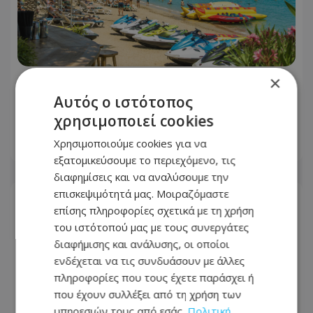
×
Οι επιχειρήσεις των 90 ημερών: Το
Αυτός ο ιστότοπος
μεγάλο στοίχημα που κρίνει ολόκληρη
τη χρονιά
χρησιμοποιεί cookies
Χρησιμοποιούμε cookies για να
05.08.2026 - 06:20
εξατομικεύσουμε το περιεχόμενο, τις
διαφημίσεις και να αναλύσουμε την
επισκεψιμότητά μας. Μοιραζόμαστε
επίσης πληροφορίες σχετικά με τη χρήση
του ιστότοπού μας με τους συνεργάτες
διαφήμισης και ανάλυσης, οι οποίοι
ενδέχεται να τις συνδυάσουν με άλλες
πληροφορίες που τους έχετε παράσχει ή
που έχουν συλλέξει από τη χρήση των
υπηρεσιών τους από εσάς.
Πολιτική