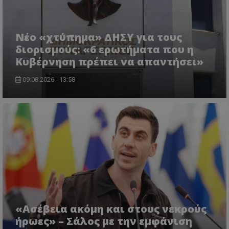
Νέο «χτύπημα» ΔΗΣΥ για τους
διορισμούς: «6 ερωτήματα που η
Κυβέρνηση πρέπει να απαντήσει»
09.08.2026 - 13:58
CookieScriptConsent
CookieScript
www.tothemaonline.com
«Ασέβεια ακόμη και στους νεκρούς
ήρωες» – Σάλος με την εμφάνιση