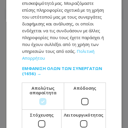
επισκεψιμότητά μας. Μοιραζόμαστε
09.08.2026 - 11:44
επίσης πληροφορίες σχετικά με τη χρήση
του ιστότοπού μας με τους συνεργάτες
διαφήμισης και ανάλυσης, οι οποίοι
ενδέχεται να τις συνδυάσουν με άλλες
πληροφορίες που τους έχετε παράσχει ή
που έχουν συλλέξει από τη χρήση των
υπηρεσιών τους από εσάς.
Πολιτική
Απορρήτου
ΕΜΦΆΝΙΣΗ ΌΛΩΝ ΤΩΝ ΣΥΝΕΡΓΑΤΏΝ
(1656) →
Απολύτως
Απόδοσης
απαραίτητα
Λετυμπιώτης: «Το μείζον είναι η
Τουρκία να επανέλθει στο τραπέζι
των διαπραγματεύσεων»
Στόχευσης
Λειτουργικότητας
09.08.2026 - 11:39