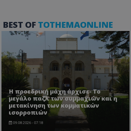
BEST OF
TOTHEMAONLINE
VISITOR_PRIVACY_METADATA
YouTube
.youtube.com
Η προεδρική μάχη άρχισε- Το
μεγάλο παζλ των συμμαχιών και η
μετακίνηση των κομματικών
ισορροπιών
09.08.2026 - 07:18