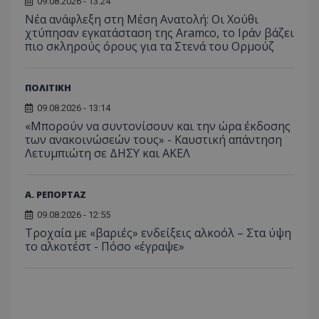
09.08.2026 - 13:24
_ga_J7RS52TMNC
.tothemaonline.com
1 χρόνος 1
Αυτό τ
Νέα ανάφλεξη στη Μέση Ανατολή: Οι Χούθι
μήνας
χρησιμ
από το
χτύπησαν εγκατάσταση της Aramco, το Ιράν βάζει
Analyti
πιο σκληρούς όρους για τα Στενά του Ορμούζ
διατήρ
κατάσ
περιόδ
σύνδεσ
ΠΟΛΙΤΙΚΗ
09.08.2026 - 13:14
«Μπορούν να συντονίσουν και την ώρα έκδοσης
των ανακοινώσεών τους» - Καυστική απάντηση
Λετυμπιώτη σε ΔΗΣΥ και ΑΚΕΛ
Α. ΡΕΠΟΡΤΑΖ
09.08.2026 - 12:55
Τροχαία με «βαριές» ενδείξεις αλκοόλ – Στα ύψη
το αλκοτέστ - Πόσο «έγραψε»