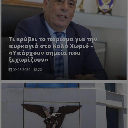
ASP.NET_SessionId
Microsoft Corporation
lifenewscy.tothemaonline.com
Τι κρύβει το πόρισμα για την
πυρκαγιά στο Καλό Χωριό –
«Υπάρχουν σημεία που
ξεχωρίζουν»
09.08.2026 - 12:23
msToken
.tiktok.com