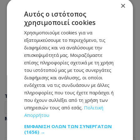
×
Αυτός ο ιστότοπος
χρησιμοποιεί cookies
Χρησιμοποιούμε cookies για να
εξατομικεύσουμε το περιεχόμενο, τις
διαφημίσεις και να αναλύσουμε την
επισκεψιμότητά μας. Μοιραζόμαστε
επίσης πληροφορίες σχετικά με τη χρήση
του ιστότοπού μας με τους συνεργάτες
διαφήμισης και ανάλυσης, οι οποίοι
ενδέχεται να τις συνδυάσουν με άλλες
πληροφορίες που τους έχετε παράσχει ή
Tags
που έχουν συλλέξει από τη χρήση των
υπηρεσιών τους από εσάς.
Πολιτική
Ινδία
ΗΠΑ
Δορυφόρο
Διεθνή
Απορρήτου
Μοιράσου αυτό το άρθρο
ΕΜΦΆΝΙΣΗ ΌΛΩΝ ΤΩΝ ΣΥΝΕΡΓΑΤΏΝ
(1656) →