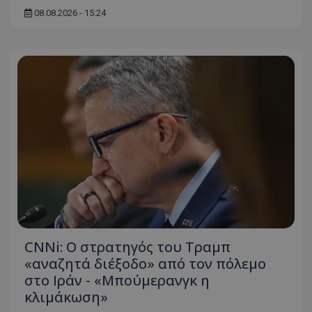
08.08.2026 - 15:24
msToken
.tiktok.com
CNNi: Ο στρατηγός του Τραμπ
«αναζητά διέξοδο» από τον πόλεμο
CookieScriptConsent
CookieScript
www.tothemaonline.com
στο Ιράν - «Μπούμερανγκ η
κλιμάκωση»