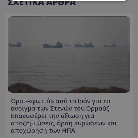
ΣΧΕΤΙΚΑ ΑΡΘΡΑ
Απολύτως απαραίτητα
Απόδοσης
Στόχευσης
Λειτουργικότητας
Μη ταξινομημένα
Τα απολύτως απαραίτητα cookies επιτρέπουν
βασικές λειτουργίες του ιστότοπου, όπως τη
σύνδεση χρήστη και τη διαχείριση λογαριασμού.
Ο ιστότοπος δεν μπορεί να χρησιμοποιηθεί σωστά
χωρίς τα απολύτως απαραίτητα cookies.
Ονοματεπώνυμο
Προμηθευτής
/
Πεδίο
usprivacy
.lifenewscy.tothemaonline.com
Όροι-«φωτιά» από το Ιράν για το
άνοιγμα των Στενών του Ορμούζ:
Επαναφέρει την αξίωση για
αποζημιώσεις, άρση κυρώσεων και
αποχώρηση των ΗΠΑ