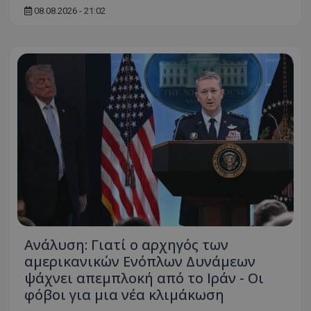
08.08.2026 - 21:02
ASP.NET_SessionId
Microsoft Corporation
themasports.tothemaonline.co
VISITOR_PRIVACY_METADATA
YouTube
.youtube.com
Ανάλυση: Γιατί ο αρχηγός των
αμερικανικών Ενόπλων Δυνάμεων
ψάχνει απεμπλοκή από το Ιράν - Οι
φόβοι για μια νέα κλιμάκωση