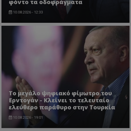
φόντο τα οδοφράγματα
10.08.2026 - 12:33
ASP.NET_SessionId
Microsoft Corporation
themasports.tothemaonline.co
Το μεγάλο ψηφιακό φίμωτρο του
Ερντογάν - Κλείνει το τελευταίο
ελεύθερο παράθυρο στην Τουρκία
10.08.2026 - 19:01
VISITOR_PRIVACY_METADATA
YouTube
.youtube.com