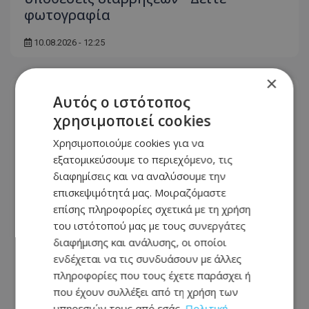
φωτογραφία
10.08.2026 - 12:25
×
Αυτός ο ιστότοπος
χρησιμοποιεί cookies
Χρησιμοποιούμε cookies για να
εξατομικεύσουμε το περιεχόμενο, τις
διαφημίσεις και να αναλύσουμε την
επισκεψιμότητά μας. Μοιραζόμαστε
επίσης πληροφορίες σχετικά με τη χρήση
του ιστότοπού μας με τους συνεργάτες
διαφήμισης και ανάλυσης, οι οποίοι
ενδέχεται να τις συνδυάσουν με άλλες
Ώρες αγωνίας: Χάθηκαν τα ίχνη
πληροφορίες που τους έχετε παράσχει ή
35χρονου στη Λευκωσία - Δείτε
που έχουν συλλέξει από τη χρήση των
φωτογραφία
υπηρεσιών τους από εσάς.
Πολιτική