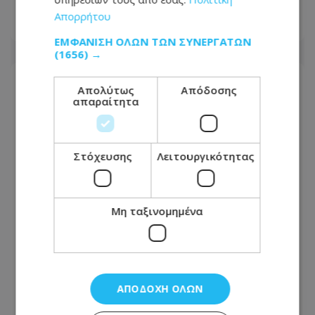
Απορρήτου
10.08.2026 - 12:20
ΕΜΦΆΝΙΣΗ ΌΛΩΝ ΤΩΝ ΣΥΝΕΡΓΑΤΏΝ
(1656) →
Απολύτως
Απόδοσης
απαραίτητα
Στόχευσης
Λειτουργικότητας
Μη ταξινομημένα
Τραγωδία στην Ξυλοφάγου:
Παραμένει υπό κράτηση ο πατέρας
ΑΠΟΔΟΧΉ ΌΛΩΝ
των δύο παιδιών – Απορρίφθηκε το
αίτημα για εγγύηση