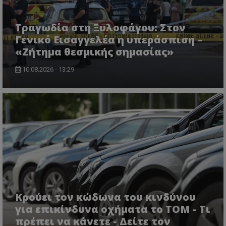
Τραγωδία στη Ξυλοφάγου: Στον
Γενικό Εισαγγελέα η υπεράσπιση –
«Ζήτημα θεσμικής σημασίας»
10.08.2026 - 13:29
msToken
.tiktok.com
Κρούει τον κώδωνα του κινδύνου
για επικίνδυνα οχήματα το ΤΟΜ - Τι
πρέπει να κάνετε - Δείτε τον