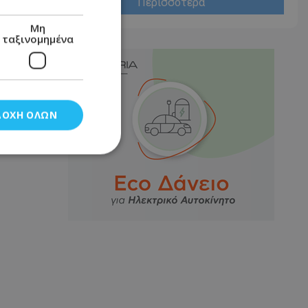
Περισσότερα
Μη
ταξινομημένα
ΔΟΧΉ ΌΛΩΝ
νομημένα
στη και τη
τητα cookies.
αποθηκεύει το
θεσης του χρήστη
 παρακολούθηση και
τα σύμφωνα με τον
ρρήτου των
ειών.