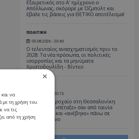
Εξαιρετικός στο Α' ημίχρονο ο
Απόλλωνας, σκόραρε με Όζμπολτ και
έβαλε τις βάσεις για ΘΕΤΙΚΟ αποτέλεσμα!
ΠΟΛΙΤΙΚΗ
05.08.2026 - 20:40
Ο τελευταίος ανασχηματισμός πριν το
2028: Τα νέα πρόσωπα, οι πολιτικές
ισορροπίες και τα μηνύματα
Χριστοδουλίδη - Βίντεο
×
ΕΛΛΑΔΑ
05.08.2026 - 20:15
 και να
Απίστευτο τροχαίο στη Θεσσαλονίκη:
 με τη χρήση του
Αυτοκίνητο «πέταξε» σαν από ταινία
ι να τις
καταδίωξης και «ανέβηκε» πάνω σε
ει από τη χρήση
παρκαρισμένο