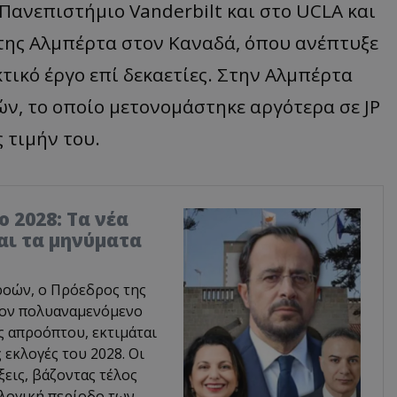
Πανεπιστήμιο Vanderbilt και στο UCLA και
της Αλμπέρτα στον Καναδά, όπου ανέπτυξε
κτικό έργο επί δεκαετίες. Στην Αλμπέρτα
ν, το οποίο μετονομάστηκε αργότερα σε JP
 τιμήν του.
 2028: Τα νέα
αι τα μηνύματα
ροών, ο Πρόεδρος της
τον πολυαναμενόμενο
ς απροόπτου, εκτιμάται
ς εκλογές του 2028. Οι
ξεις, βάζοντας τέλος
λογική περίοδο των