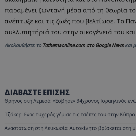
παραμένει ζωντανή μέσα από τη θεωρία του
ανέπτυξε και τις ζωές που βελτίωσε. Το Π
ASP.NET_SessionI
συλλυπητήριά του στην οικογένειά του και 
Ακολουθήστε το
Tothemaonline.com στο Google News
και 
msToken
ΔΙΑΒΑΣΤΕ ΕΠΙΣΗΣ
Θρήνος στη Λεμεσό: «Έσβησε» 34χρονος Ισραηλινός ενώ
CookieScriptConse
Τζόκερ: Ένας τυχερός γέμισε τις τσέπες του στην Κύπρο
Αναστάτωση στη Λευκωσία: Αυτοκίνητο βρίσκεται στη μ