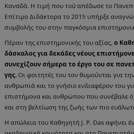
Καναδά. Η τιμή που τού απέδωσε το Πανεπ
ASP.NET_SessionI
Επίτιμο Διδάκτορα το 2015 υπήρξε αναγν
συμβολής του στην παγκόσμια επιστημονικ
Πέραν της επιστημονικής του αξίας,
ο Καθη
VISITOR_PRIVACY
δάσκαλος για δεκάδες νέους επιστήμονε
συνεχίζουν σήμερα το έργο του σε πανε
γης.
Οι φοιτητές του τον θυμούνται για την
ανθρωπιά και το γνήσιο ενδιαφέρον του γ
επιστήμονα και ανθρώπου που συνέβαλε όχ
__cf_bm
και στη βελτίωση της ζωής των πιο ευάλωτ
Η απώλεια του Καθηγητή J. P. Das αφήνει
__cf_bm
ακαδημαϊκή κοινότητα και στο Πανεπιστήμ