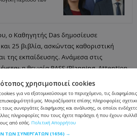
του, ο Καθηγητής Das δημοσίευσε
και 25 βιβλία, ασκώντας καθοριστική
αι της εκπαίδευσης. Ανάμεσα στις
εται η θεωρία PASS (Planning, Attention,
ποία ανέδειξε την πολυδιάστατη φύση της
τότοπος χρησιμοποιεί cookies
 τη μάθηση, επηρεάζοντας διεθνώς την
ookies για να εξατομικεύσουμε το περιεχόμενο, τις διαφημίσεις
κές πρακτικές. Η προσέγγισή του,
επισκεψιμότητά μας. Μοιραζόμαστε επίσης πληροφορίες σχετικά
 τους συνεργάτες διαφήμισης και ανάλυσης, οι οποίοι ενδέχετα
ία του Alexander Luria, προσέφερε ένα
λλες πληροφορίες που τους έχετε παράσχει ή που έχουν συλλέξ
ομικών διαφορών, πέρα από την
ους από εσάς.
Πολιτική Απορρήτου
ΩΝ ΤΩΝ ΣΥΝΕΡΓΑΤΏΝ
(1656) →