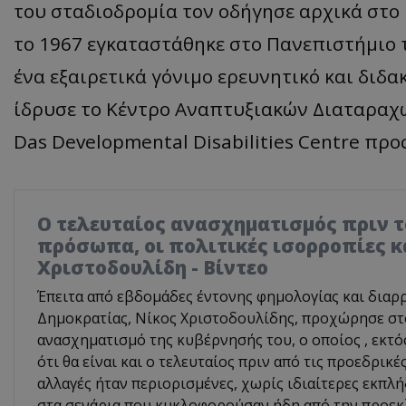
του σταδιοδρομία τον οδήγησε αρχικά στο 
το 1967 εγκαταστάθηκε στο Πανεπιστήμιο 
ένα εξαιρετικά γόνιμο ερευνητικό και διδα
ίδρυσε το Κέντρο Αναπτυξιακών Διαταραχώ
Das Developmental Disabilities Centre προς
Ο τελευταίος ανασχηματισμός πριν το
πρόσωπα, οι πολιτικές ισορροπίες κ
Χριστοδουλίδη - Βίντεο
Έπειτα από εβδομάδες έντονης φημολογίας και διαρ
Δημοκρατίας, Νίκος Χριστοδουλίδης, προχώρησε σ
ανασχηματισμό της κυβέρνησής του, ο οποίος , εκτό
ότι θα είναι και ο τελευταίος πριν από τις προεδρικέ
αλλαγές ήταν περιορισμένες, χωρίς ιδιαίτερες εκπλή
στα σενάρια που κυκλοφορούσαν ήδη από την προεκ