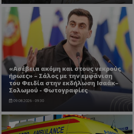
msToken
.tiktok.com
«Ασέβεια ακόμη και στους νεκρούς
ήρωες» – Σάλος με την εμφάνιση
του Φειδία στην εκδήλωση Ισαάκ–
Σολωμού - Φωτογραφίες
CookieScriptConsent
CookieScript
09.08.2026 - 09:30
www.tothemaonline.com