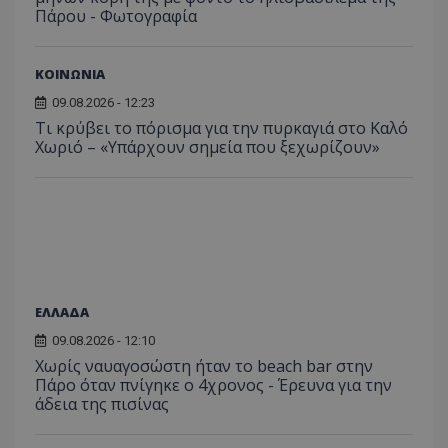
πρόσβα
Πάρου - Φωτογραφία
ιστοσε
Συλλέγε
για τις
του χρ
ιστοσε
ΚΟΙΝΩΝΙΑ
ποιες σ
έχουν 
09.08.2026 - 12:23
Τι κρύβει το πόρισμα για την πυρκαγιά στο Καλό
_ga_J7RS52TMNC
.tothemaonline.com
1 χρόνος 1
Αυτό τ
μήνας
χρησιμ
Χωριό – «Υπάρχουν σημεία που ξεχωρίζουν»
από το
Analyti
διατήρ
κατάσ
περιόδ
σύνδεσ
ΕΛΛΑΔΑ
09.08.2026 - 12:10
Χωρίς ναυαγοσώστη ήταν το beach bar στην
Πάρο όταν πνίγηκε ο 4χρονος - Έρευνα για την
άδεια της πισίνας