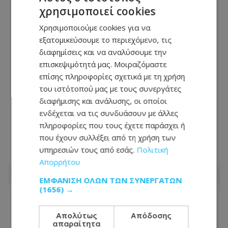
χρησιμοποιεί cookies
Χρησιμοποιούμε cookies για να
εξατομικεύσουμε το περιεχόμενο, τις
διαφημίσεις και να αναλύσουμε την
επισκεψιμότητά μας. Μοιραζόμαστε
επίσης πληροφορίες σχετικά με τη χρήση
του ιστότοπού μας με τους συνεργάτες
διαφήμισης και ανάλυσης, οι οποίοι
ενδέχεται να τις συνδυάσουν με άλλες
Νέος Γενικός Διευθυντής του Hilton
πληροφορίες που τους έχετε παράσχει ή
Nicosia ο Ilio Rodoni
που έχουν συλλέξει από τη χρήση των
υπηρεσιών τους από εσάς.
Πολιτική
07.08.2026 - 12:44
Απορρήτου
ΕΜΦΆΝΙΣΗ ΌΛΩΝ ΤΩΝ ΣΥΝΕΡΓΑΤΏΝ
(1656) →
Απολύτως
Απόδοσης
απαραίτητα