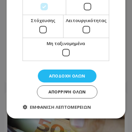
Στόχευσης
Λειτουργικότητας
Μη ταξινομημένα
Υπ. Ενέργειας: «Επάρκεια ηλεκτρικού
ρεύματος με την υλοποίηση του GSI»
ΑΠΟΔΟΧΉ ΌΛΩΝ
07.08.2026 - 09:26
ΑΠΌΡΡΙΨΗ ΌΛΩΝ
ΕΜΦΆΝΙΣΗ ΛΕΠΤΟΜΕΡΕΙΏΝ
Απολύτως απαραίτητα
Απόδοσης