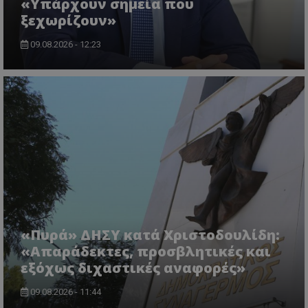
«Υπάρχουν σημεία που
.twitter.com
ξεχωρίζουν»
09.08.2026 - 12:23
ASP.NET_SessionId
Microsoft Corporation
lifenewscy.tothemaonline.com
«Πυρά» ΔΗΣΥ κατά Χριστοδουλίδη:
«Απαράδεκτες, προσβλητικές και
εξόχως διχαστικές αναφορές»
09.08.2026 - 11:44