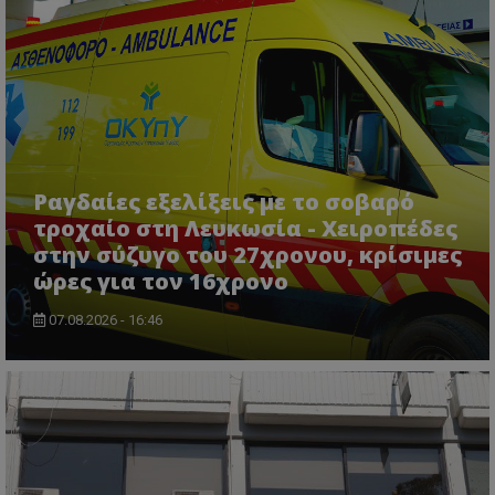
βασικές λειτουργίες του ιστότοπου, όπως τη
σύνδεση χρήστη και τη διαχείριση λογαριασμού.
Ο ιστότοπος δεν μπορεί να χρησιμοποιηθεί σωστά
χωρίς τα απολύτως απαραίτητα cookies.
Ονοματεπώνυμο
Προμηθευτής
/
Πεδίο
usprivacy
.lifenewscy.tothemaonline.com
Ραγδαίες εξελίξεις με το σοβαρό
τροχαίο στη Λευκωσία - Χειροπέδες
στην σύζυγο του 27χρονου, κρίσιμες
ώρες για τον 16χρονο
07.08.2026 - 16:46
ASP.NET_SessionId
Microsoft Corporation
themasports.tothemaonline.co