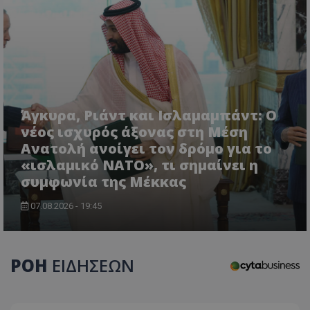
Άγκυρα, Ριάντ και Ισλαμαμπάντ: Ο
νέος ισχυρός άξονας στη Μέση
Ανατολή ανοίγει τον δρόμο για το
CookieScriptConsent
CookieScript
«ισλαμικό ΝΑΤΟ», τι σημαίνει η
www.tothemaonline.com
συμφωνία της Μέκκας
07.08.2026 - 19:45
ΡΟΗ
ΕΙΔΗΣΕΩΝ