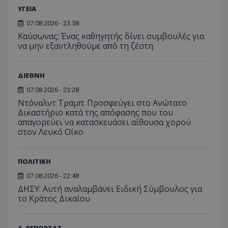
ΥΓΕΙΑ
usprivacy
.themasports.tothemaonline.co
07.08.2026 - 23:58
Kαύσωνας: Ένας καθηγητής δίνει συμβουλές για
να μην εξαντληθούμε από τη ζέστη
ΔΙΕΘΝΗ
07.08.2026 - 23:28
Ντόναλντ Τραμπ: Προσφεύγει στο Ανώτατο
Δικαστήριο κατά της απόφασης που του
απαγορεύει να κατασκευάσει αίθουσα χορού
στον Λευκό Οίκο
Προμηθευτής
Ονοματεπώνυμο
Λήξη
Περιγραφή
ΠΟΛΙΤΙΚΗ
Προμηθευτής
/
Πεδίο
/
Ονοματεπώνυμο
Λήξη
Περιγραφή
Πεδίο
Προμηθευτής
/
07.08.2026 - 22:48
Ονοματεπώνυμο
Λήξη
Περιγ
A_1283
gml-grp.com
2 μήνες 4
Αυτό το cook
Πεδίο
εβδομάδες
χρησιμοποιείτ
ΔΗΣΥ: Αυτή αναλαμβάνει Ειδική Σύμβουλος για
mid
1
Αυτό είναι ένα
Meta
την
χρόνος
cookie
_ga_7ZKH09CT69
Platform Inc.
.tothemaonline.com
1 χρόνος 1
Αυτό τ
το Κράτος Δικαίου
Προμηθευτής
/
παρακολούθη
Ονοματεπώνυμο
Λήξη
Περι
1
Instagram που
.instagram.com
μήνας
χρησιμ
Πεδίο
της συμπερι
μήνας
επιτρέπει τη
από το
του χρήστη κ
λειτουργικότητ
Analyti
VISITOR_INFO1_LIVE
5 μήνες 4
Αυτό
Google LLC
αλληλεπίδρασ
των κοινωνικών
διατήρ
εβδομάδες
έχει 
Α. ΡΕΠΟΡΤΑΖ
.youtube.com