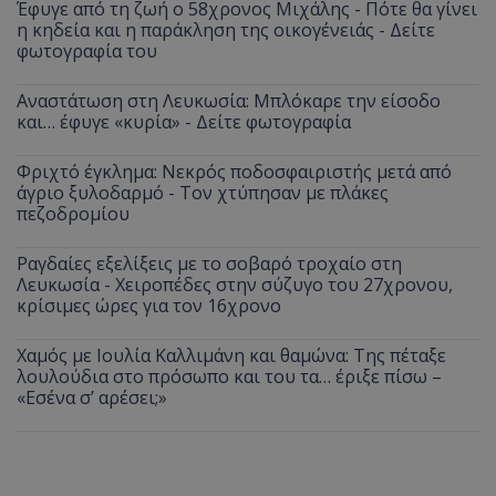
Έφυγε από τη ζωή ο 58χρονος Μιχάλης - Πότε θα γίνει
η κηδεία και η παράκληση της οικογένειάς - Δείτε
φωτογραφία του
Αναστάτωση στη Λευκωσία: Μπλόκαρε την είσοδο
και… έφυγε «κυρία» - Δείτε φωτογραφία
Φριχτό έγκλημα: Νεκρός ποδοσφαιριστής μετά από
άγριο ξυλοδαρμό - Τον χτύπησαν με πλάκες
πεζοδρομίου
Ραγδαίες εξελίξεις με το σοβαρό τροχαίο στη
Λευκωσία - Χειροπέδες στην σύζυγο του 27χρονου,
κρίσιμες ώρες για τον 16χρονο
Χαμός με Ιουλία Καλλιμάνη και θαμώνα: Της πέταξε
λουλούδια στο πρόσωπο και του τα… έριξε πίσω –
«Εσένα σ’ αρέσει;»