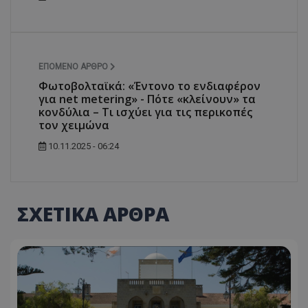
ASP.NET_SessionId
Microsoft Corporation
themasports.tothemaonline.co
ΕΠΌΜΕΝΟ ΆΡΘΡΟ
Φωτοβολταϊκά: «Έντονο το ενδιαφέρον
για net metering» - Πότε «κλείνουν» τα
κονδύλια – Τι ισχύει για τις περικοπές
τον χειμώνα
10.11.2025 - 06:24
ΣΧΕΤΙΚΑ ΑΡΘΡΑ
VISITOR_PRIVACY_METADATA
YouTube
.youtube.com