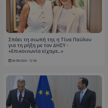
Σπάει τη σιωπή της η Τίνα Παύλου
για τη ρήξη με τον ΔΗΣΥ -
usprivacy
.themasports.tothemaonline.co
«Επικοινωνία είχαμε...»
06.08.2026 - 12:56