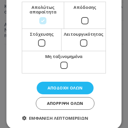
Καταγγελία πολίτη: Αυτό που συνέβη στις θέσεις ΑμεΑ
Απολύτως
Απόδοσης
στη Λάρνακα προκαλεί οργή - Φωτογραφία
απαραίτητα
Αναστάτωση από πυρκαγιά σε μπυραρία στην Αγία
Νάπα τα ξημερώματα - Την έσβησαν οι ιδιοκτήτες
Στόχευσης
Λειτουργικότητας
πριν φτάσει η Πυροσβεστική
Μη ταξινομημένα
ΑΠΟΔΟΧΉ ΌΛΩΝ
ΑΠΌΡΡΙΨΗ ΌΛΩΝ
ΕΜΦΆΝΙΣΗ ΛΕΠΤΟΜΕΡΕΙΏΝ