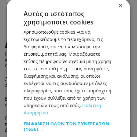
×
Αυτός ο ιστότοπος
χρησιμοποιεί cookies
Χρησιμοποιούμε cookies για να
εξατομικεύσουμε το περιεχόμενο, τις
ΔΙΑΒΑΣΤΕ ΕΠΙΣΗΣ
διαφημίσεις και να αναλύσουμε την
Παραλίγο τραγωδία στη Λευκωσία: Ξέχασε την
επισκεψιμότητά μας. Μοιραζόμαστε
κατσαρόλα στη φωτιά και παραλίγο να καεί ολόκληρο
επίσης πληροφορίες σχετικά με τη χρήση
το διαμέρισμα
του ιστότοπού μας με τους συνεργάτες
διαφήμισης και ανάλυσης, οι οποίοι
Οδηγοί Προσοχή: Σκύλος περιφέρεται στον
ενδέχεται να τις συνδυάσουν με άλλες
αυτοκινητόδρομο - Δείτε σε ποιο σημείο
πληροφορίες που τους έχετε παράσχει ή
που έχουν συλλέξει από τη χρήση των
Βαθιά θλίψη για τον θάνατο του Μάριου Γιασσουμή: Η
παράκληση της οικογένειας - Φωτογραφία
υπηρεσιών τους από εσάς.
Πολιτική
Απορρήτου
Έρχεται ανάσα από τις συνεχόμενες κίτρινες
ΕΜΦΆΝΙΣΗ ΌΛΩΝ ΤΩΝ ΣΥΝΕΡΓΑΤΏΝ
προειδοποιήσεις: Τι δείχνουν οι προβλέψεις για τον
(1656) →
Δεκαπενταύγουστο