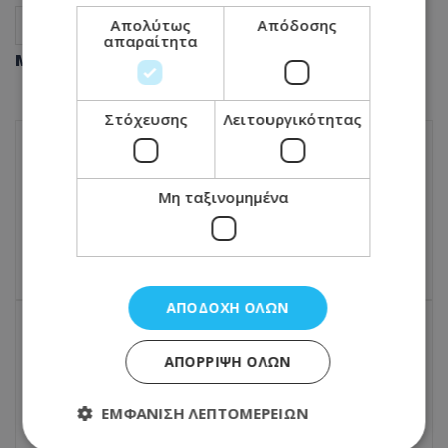
Απολύτως
Απόδοσης
φάρμακα
καφές
υγεία
απαραίτητα
Μοιράσου αυτό το άρθρο
Στόχευσης
Λειτουργικότητας
ΠΡΟΗΓΟΎΜΕΝΟ ΆΡΘΡΟ
ΥΠΟΙΚ: Επανέλαβε την αισιοδοξία του για
Μη ταξινομημένα
κατάληξη στο θέμα της ΑΤΑ
11.11.2025 - 17:59
ΑΠΟΔΟΧΉ ΌΛΩΝ
ΕΠΌΜΕΝΟ ΆΡΘΡΟ
ΑΠΌΡΡΙΨΗ ΌΛΩΝ
Πάρτε σακάκι: Αλλάζει σκηνικό ο καιρός -
Έρχονται βροχές, καταιγίδες και...χαλάζι
ΕΜΦΆΝΙΣΗ ΛΕΠΤΟΜΕΡΕΙΏΝ
- Πού θα κυμανθεί αύριο η θερμοκρασία
11.11.2025 - 18:49