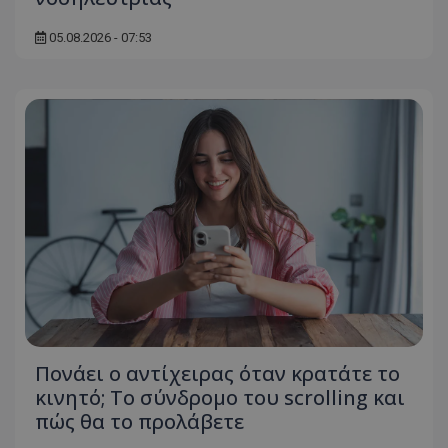
05.08.2026 - 07:53
msToken
.tiktok.com
Πονάει ο αντίχειρας όταν κρατάτε το
CookieScriptConsent
CookieScript
κινητό; Το σύνδρομο του scrolling και
www.tothemaonline.com
πώς θα το προλάβετε