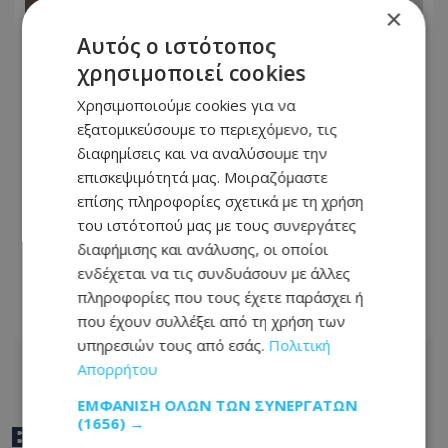
×
Αυτός ο ιστότοπος
χρησιμοποιεί cookies
Χρησιμοποιούμε cookies για να
εξατομικεύσουμε το περιεχόμενο, τις
διαφημίσεις και να αναλύσουμε την
επισκεψιμότητά μας. Μοιραζόμαστε
επίσης πληροφορίες σχετικά με τη χρήση
του ιστότοπού μας με τους συνεργάτες
Πυροσβέστης προειδοποιεί: Αυτά τα
διαφήμισης και ανάλυσης, οι οποίοι
λάθη με τους φορτιστές μπορούν να
ενδέχεται να τις συνδυάσουν με άλλες
βάλουν φωτιά στο σπίτι σας
πληροφορίες που τους έχετε παράσχει ή
που έχουν συλλέξει από τη χρήση των
05.08.2026 - 06:26
υπηρεσιών τους από εσάς.
Πολιτική
Απορρήτου
ΕΜΦΆΝΙΣΗ ΌΛΩΝ ΤΩΝ ΣΥΝΕΡΓΑΤΏΝ
(1656) →
BEST OF
TOTHEMAONLINE