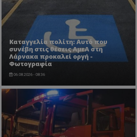
msToken
.tiktok.com
Καταγγελία πολίτη: Αυτό που
συνέβη στις θέσεις ΑμεΑ στη
Λάρνακα προκαλεί οργή -
Φωτογραφία
06.08.2026 - 08:36
CookieScriptConsent
CookieScript
www.tothemaonline.com