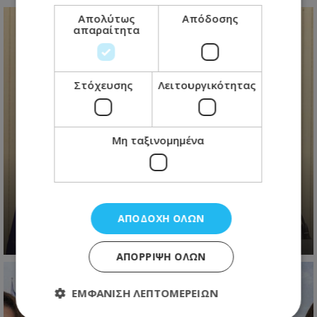
Απολύτως
Απόδοσης
απαραίτητα
Στόχευσης
Λειτουργικότητας
Μη ταξινομημένα
Ανασχηματισμός με πολιτικά
μηνύματα: Ο Πρόεδρος
Χριστοδουλίδης έθεσε τον πήχη
ψηλά για τη νέα κυβέρνηση
ΑΠΟΔΟΧΉ ΌΛΩΝ
06.08.2026 - 09:41
ΑΠΌΡΡΙΨΗ ΌΛΩΝ
ΕΜΦΆΝΙΣΗ ΛΕΠΤΟΜΕΡΕΙΏΝ