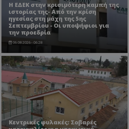
Η ΕΔΕΚ στην κρισιμότερη καμπή της
ASP.NET_SessionId
Microsoft Corporation
ιστορίας της- Από την κρίση
themasports.tothemaonline.co
ηγεσίας στη μάχη της 5ης
Σεπτεμβρίου - Οι υποψήφιοι για
την προεδρία
06.08.2026 - 06:28
VISITOR_PRIVACY_METADATA
YouTube
.youtube.com
Κεντρικές φυλακές: Σοβαρές