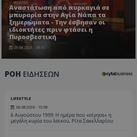
Αναστάτωση από πυρκαγιά σε
μπυραρία στην Αγία Νάπα τα
ξημερώματα - Την έσβησαν οι
ιδιοκτήτες πριν φτάσει η
Πυροσβεστική
06.08.2026 - 08:51
usprivacy
.themasports.tothemaonline.co
ΡΟΗ
ΕΙΔΗΣΕΩΝ
LIFESTYLE
06.08.2026 - 10:58
6 Αυγούστου 1999: Η ημέρα που «σίγησε» η
μεγάλη κυρία του λαϊκού, Ρίτα Σακελλαρίου