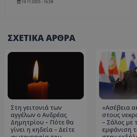
19.11.2025 - 16:28
ASP.NET_SessionI
ΣΧΕΤΙΚΑ ΑΡΘΡΑ
msToken
Στη γειτονιά των
«Ασέβεια α
CookieScriptConse
αγγέλων ο Ανδρέας
στους νεκρ
Δημητρίου – Πότε θα
– Σάλος με 
γίνει η κηδεία – Δείτε
εμφάνιση τ
φωτογραφία του
στην εκδήλ