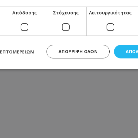
στου – Η απάντηση ίσως σας εκπλήξει
Απόδοσης
Στόχευσης
Λειτουργικότητας
 του 4χρονου και ο ιδιοκτήτης του beach bar στην
ικροσκόπιο και μπαράζ συλλήψεων
ΛΕΠΤΟΜΕΡΕΙΏΝ
ΑΠΌΡΡΙΨΗ ΌΛΩΝ
ΑΠΟ
αλύτερους μισθούς - Πώς να αυξήσεις τις απολαβές σου
ς απαραίτητα
Απόδοσης
Στόχευσης
Λειτουργικότητας
Μη ταξι
τητα cookies επιτρέπουν βασικές λειτουργίες του ιστότοπου, όπως τη σύνδεση χρή
σμού. Ο ιστότοπος δεν μπορεί να χρησιμοποιηθεί σωστά χωρίς τα απολύτως απαραί
Προμηθευτής
/
Πεδίο
Λήξη
Περιγραφή
.lifenewscy.tothemaonline.com
1 χρόνος 3
Αυτό το cookie 
εβδομάδες
κράτος συγκατά
σχετικά με την
την ιδιωτικότη
κανονισμό απο
Ηνωμένων Πολιτ