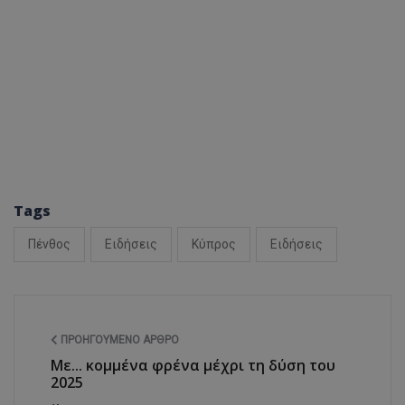
ASP.NET_SessionI
VISITOR_PRIVACY
Tags
Πένθος
Ειδήσεις
Κύπρος
Ειδήσεις
__cf_bm
ΠΡΟΗΓΟΎΜΕΝΟ ΆΡΘΡΟ
Με... κομμένα φρένα μέχρι τη δύση του
2025
__cf_bm