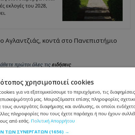
ές εκλογές του 2028,
ει.
ο Αγλαντζιάς, κοντά στο Πανεπιστήμιο
μάθετε πρώτοι όλες τις
ειδήσεις
τότοπος χρησιμοποιεί cookies
ookies για να εξατομικεύσουμε το περιεχόμενο, τις διαφημίσεις
επισκεψιμότητά μας. Μοιραζόμαστε επίσης πληροφορίες σχετικά
 τους συνεργάτες διαφήμισης και ανάλυσης, οι οποίοι ενδέχετα
λλες πληροφορίες που τους έχετε παράσχει ή που έχουν συλλέξ
 Έρχεται σπάνιο ουράνιο θέαμα
ους από εσάς.
Πολιτική Απορρήτου
ΩΝ ΤΩΝ ΣΥΝΕΡΓΑΤΏΝ
(1656) →
νη στη ΜΕΘ