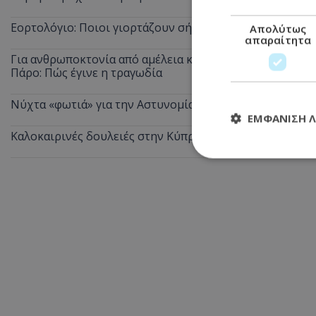
Εορτολόγιο: Ποιοι γιορτάζουν σήμερα, Κυριακή 9 Αυγού
Απολύτως
απαραίτητα
Για ανθρωποκτονία από αμέλεια κατηγορούνται οι γονείς
Πάρο: Πώς έγινε η τραγωδία
Νύχτα «φωτιά» για την Αστυνομία - 620 οχήματα στο μ
ΕΜΦΆΝΙΣΗ 
Καλοκαιρινές δουλειές στην Κύπρο: Οι θέσεις με τους κ
Απολύτω
Τα απολύτως απαραί
διαχείριση λογαρια
Ονοματεπώνυμο
usprivacy