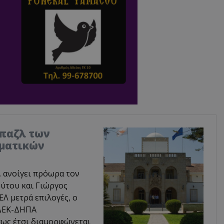
 παζλ των
μματικών
, ανοίγει πρόωρα τον
ύτου και Γιώργος
Λ μετρά επιλογές, ο
ΕΔΕΚ-ΔΗΠΑ
πως έτσι διαμορφώνεται