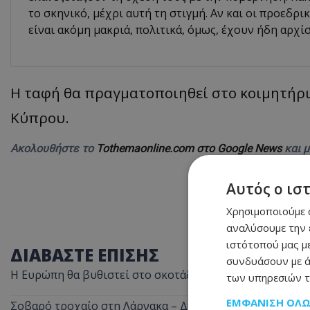
το σκηνικό, μέχρι αυτή τη στιγμή. Αν και οι προεδρικ
είναι ακόμη μακριά, πολιτικά, όμως, έχουν ήδη αρχίσ
Η ταφή θα πραγματοποιηθεί στο κοιμητήρι
Κύπρου.
Ακολουθήστε το
Tothemaonline.com στο Google News
και 
Αυτός ο ισ
Χρησιμοποιούμε c
αναλύσουμε την 
ιστότοπού μας με
ΔΙΑΒΑΣΤΕ ΕΠΙΣΗΣ
συνδυάσουν με ά
Η Ευρώπη θα βυθιστεί στο σκοτάδι στις 12 Αυγούστου –
των υπηρεσιών τ
ΕΜΦΆΝΙΣΗ ΌΛ
Σοβαρό τροχαίο στη Λάρνακα – Διασωληνωμένη 22χρο