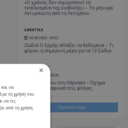
«Ο χρόνος δεν νομιμοποιεί τα
τετελεσμένα της εισβολής» – Το μήνυμα
Λετυμπιώτη από τη Λετύμπου
LIFESTYLE
09.08.2026 - 09:22
Ζώδια: Ο Ερμής αλλάζει τα δεδομένα – Τι
φέρνει η σημερινή μέρα για τα 12 ζώδια
Α. ΡΕΠΟΡΤΑΖ
×
09.08.2026 - 09:00
Νύχτα τρόμου στη Λάρνακα – Όχημα
 και να
τυλίχθηκε ξαφνικά στις φλόγες
 με τη χρήση του
ι να τις
Περισσότερα
ει από τη χρήση