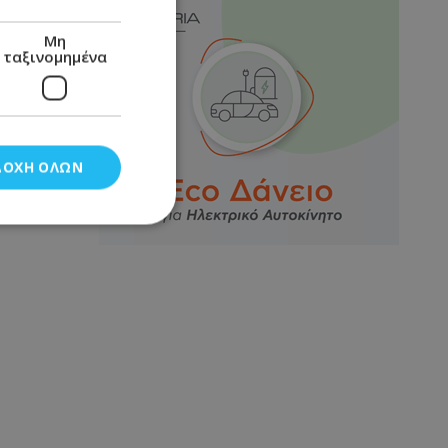
Μη
ταξινομημένα
ΔΟΧΉ ΌΛΩΝ
νομημένα
στη και τη
τητα cookies.
αποθηκεύει το
θεσης του χρήστη
 παρακολούθηση και
τα σύμφωνα με τον
ρρήτου των
ειών.