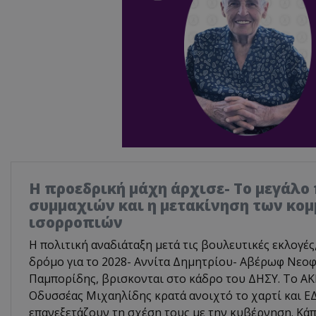
Η προεδρική μάχη άρχισε- Το μεγάλο
συμμαχιών και η μετακίνηση των κο
ισορροπιών
Η πολιτική αναδιάταξη μετά τις βουλευτικές εκλογές
δρόμο για το 2028- Αννίτα Δημητρίου- Αβέρωφ Νεοφ
Παμπορίδης, βρισκονται στο κάδρο του ΔΗΣΥ. Το ΑΚΕ
Οδυσσέας Μιχαηλίδης κρατά ανοιχτό το χαρτί και 
επανεξετάζουν τη σχέση τους με την κυβέρνηση. Κά