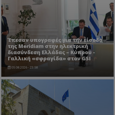
msToken
.tiktok.com
Έπεσαν υπογραφές για την είσοδο
της Meridiam στην ηλεκτρική
διασύνδεση Ελλάδας – Κύπρου -
Γαλλική «σφραγίδα» στον GSI
05.08.2026 - 23:58
CookieScriptConsent
CookieScript
www.tothemaonline.com