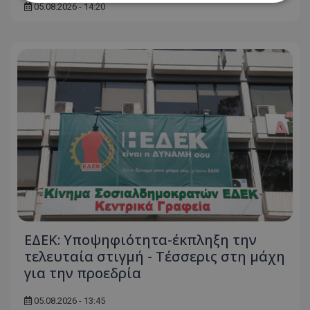
05.08.2026 - 14:20
Απολύτως απαραίτητα
Απόδοσης
Στόχευσης
Λειτουργικότητας
Μη ταξινομημένα
Τα απολύτως απαραίτητα cookies επιτρέπουν
βασικές λειτουργίες του ιστότοπου, όπως τη
σύνδεση χρήστη και τη διαχείριση λογαριασμού.
Ο ιστότοπος δεν μπορεί να χρησιμοποιηθεί σωστά
χωρίς τα απολύτως απαραίτητα cookies.
Ονοματεπώνυμο
Προμηθευτής
/
Πεδίο
usprivacy
.lifenewscy.tothemaonline.com
ΕΔΕΚ: Υποψηφιότητα-έκπληξη την
τελευταία στιγμή - Τέσσερις στη μάχη
για την προεδρία
05.08.2026 - 13:45