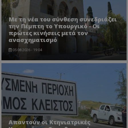
Με τη νέα του σύνθεση συνεδριάζει
την Πέμπτη το Υπουργικό - Οι
πρώτες κινήσεις μετά τον
ανασχηματισμό
05.08.2026 - 19:04
usprivacy
.themasports.tothemaonline.co
Απαντούν οι Κτηνιατρικές