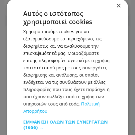
×
05.08.2026 - 20:40
Αυτός ο ιστότοπος
χρησιμοποιεί cookies
Χρησιμοποιούμε cookies για να
εξατομικεύσουμε το περιεχόμενο, τις
διαφημίσεις και να αναλύσουμε την
επισκεψιμότητά μας. Μοιραζόμαστε
επίσης πληροφορίες σχετικά με τη χρήση
του ιστότοπού μας με τους συνεργάτες
διαφήμισης και ανάλυσης, οι οποίοι
ενδέχεται να τις συνδυάσουν με άλλες
πληροφορίες που τους έχετε παράσχει ή
που έχουν συλλέξει από τη χρήση των
υπηρεσιών τους από εσάς.
Πολιτική
Με τη νέα του σύνθεση συνεδριάζει
Απορρήτου
την Πέμπτη το Υπουργικό - Οι πρώτες
ΕΜΦΆΝΙΣΗ ΌΛΩΝ ΤΩΝ ΣΥΝΕΡΓΑΤΏΝ
κινήσεις μετά τον ανασχηματισμό
(1656) →