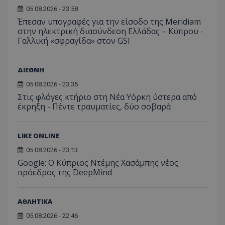
τον 
τον τρ
του 
05.08.2026 - 23:58
οποίο 
επισκέπ
Έπεσαν υπογραφές για την είσοδο της Meridiam
πρόσβα
στην ηλεκτρική διασύνδεση Ελλάδας – Κύπρου -
ιστοσε
Γαλλική «σφραγίδα» στον GSI
Συλλέγε
για τις
του χρ
ιστοσε
ποιες σ
ΔΙΕΘΝΗ
έχουν 
05.08.2026 - 23:35
_ga_J7RS52TMNC
.tothemaonline.com
1 χρόνος 1
Αυτό τ
Στις φλόγες κτήριο στη Νέα Υόρκη ύστερα από
μήνας
χρησιμ
από το
έκρηξη - Πέντε τραυματίες, δύο σοβαρά
Analyti
διατήρ
κατάσ
περιόδ
LIKE ONLINE
σύνδεσ
05.08.2026 - 23:13
Google: Ο Κύπριος Ντέμης Χασάμπης νέος
πρόεδρος της DeepMind
ΑΘΛΗΤΙΚΑ
05.08.2026 - 22:46