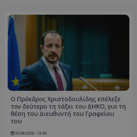
ASP.NET_SessionId
Microsoft Corporation
themasports.tothemaonline.co
VISITOR_PRIVACY_METADATA
YouTube
Ο Πρόεδρος Χριστοδουλίδης επέλεξε
.youtube.com
τον δεύτερο τη τάξει του ΔΗΚΟ, για τη
θέση του Διευθυντή του Γραφείου
του
05.08.2026 - 13:45