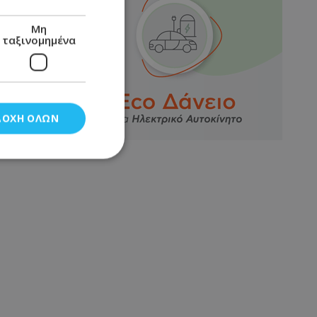
Μη
ταξινομημένα
ΔΟΧΉ ΌΛΩΝ
νομημένα
στη και τη
τητα cookies.
αποθηκεύει το
θεσης του χρήστη
 παρακολούθηση και
τα σύμφωνα με τον
ρρήτου των
ειών.