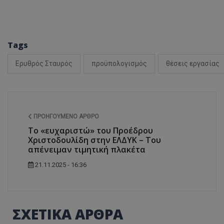
ASP.NET_SessionI
Tags
Ερυθρός Σταυρός
προϋπολογισμός
θέσεις εργασίας
VISITOR_PRIVACY
ΠΡΟΗΓΟΎΜΕΝΟ ΆΡΘΡΟ
Το «ευχαριστώ» του Προέδρου
Χριστοδουλίδη στην ΕΛΔΥΚ – Του
απένειμαν τιμητική πλακέτα
21.11.2025 - 16:36
__cf_bm
ΣΧΕΤΙΚΑ ΑΡΘΡΑ
__cf_bm