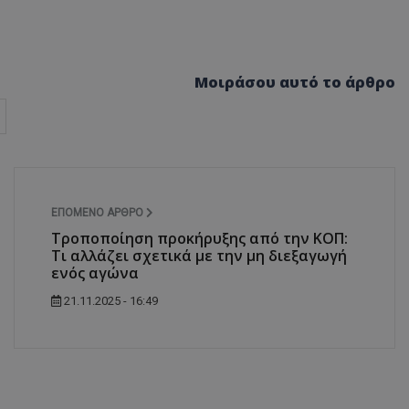
d
συνεδρία
Αυτό το cookie 
Microsoft Corporation
Doubleclick και
themasports.tothemaonline.com
πληροφορίες σχ
με τον οποίο ο 
χρησιμοποιεί το
Μοιράσου αυτό το άρθρο
τυχόν διαφημίσ
έχει δει ο τελικ
επισκεφθεί τον 
_METADATA
5 μήνες 4
Αυτό το cookie 
YouTube
εβδομάδες
για να αποθηκεύ
.youtube.com
συγκατάθεση το
επιλογές απορρ
αλληλεπίδρασή 
ιστοσελίδα. Κα
ΕΠΌΜΕΝΟ ΆΡΘΡΟ
σχετικά με τη 
επισκέπτη σχετι
Τροποποίηση προκήρυξης από την ΚΟΠ:
πολιτικές και ρ
Τι αλλάζει σχετικά με την μη διεξαγωγή
απορρήτου, εξα
οι προτιμήσεις 
ενός αγώνα
μελλοντικές συν
21.11.2025 - 16:49
29 λεπτά 58
Αυτό το cookie 
Cloudflare Inc.
δευτερόλεπτα
για τη διάκρισ
.onesignal.com
και ρομπότ. Αυτ
για τον ιστότοπ
κάνει έγκυρες α
τη χρήση του ι
29 λεπτά 59
Αυτό το cookie 
Cloudflare Inc.