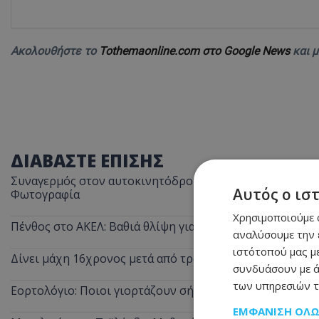
Ακολουθήστε το
Tothemaonline.com στο Google News
και 
ΔΙΑΒΑΣΤΕ ΕΠΙΣΗΣ
Συναγερμός στον αυτοκινητόδρομο Λεμεσού–Πάφου: Ασυ
Αυτός ο ισ
Φωτογραφία
Χρησιμοποιούμε c
Πένθος στο ΑΚΕΛ: Βαθιά θλίψη για τον Αντρέα Νικολάου
αναλύσουμε την 
ιστότοπού μας με
Δίνει μάχη 16χρονος μετά από τροχαίο: Παρασύρθηκε 
συνδυάσουν με ά
των υπηρεσιών τ
Εορτολόγιο: Ποιοι γιορτάζουν σήμερα
ΕΜΦΆΝΙΣΗ ΌΛ