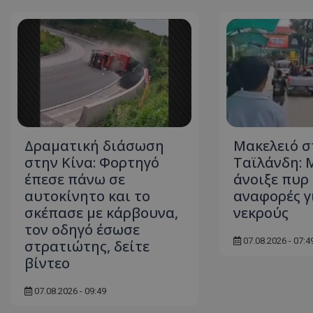
ASP.NET_SessionI
Δραματική διάσωση
Μακελειό σ
msToken
στην Κίνα: Φορτηγό
Ταϊλάνδη: 
έπεσε πάνω σε
άνοιξε πυρ 
αυτοκίνητο και το
αναφορές γ
σκέπασε με κάρβουνα,
νεκρούς
τον οδηγό έσωσε
07.08.2026 - 07:4
στρατιώτης, δείτε
CookieScriptConse
βίντεο
07.08.2026 - 09:49