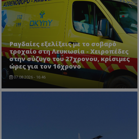
ASP.NET_SessionId
Microsoft Corporation
lifenewscy.tothemaonline.com
Ραγδαίες εξελίξεις με το σοβαρό
τροχαίο στη Λευκωσία - Χειροπέδες
στην σύζυγο του 27χρονου, κρίσιμες
ώρες για τον 16χρονο
07.08.2026 - 16:46
msToken
.tiktok.com