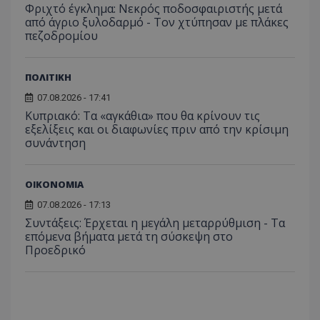
Φριχτό έγκλημα: Νεκρός ποδοσφαιριστής μετά
μήνας
χρησιμ
από το
από άγριο ξυλοδαρμό - Τον χτύπησαν με πλάκες
Analyti
πεζοδρομίου
διατήρ
κατάσ
περιόδ
σύνδεσ
ΠΟΛΙΤΙΚΗ
07.08.2026 - 17:41
Κυπριακό: Τα «αγκάθια» που θα κρίνουν τις
εξελίξεις και οι διαφωνίες πριν από την κρίσιμη
συνάντηση
ΟΙΚΟΝΟΜΙΑ
07.08.2026 - 17:13
Συντάξεις: Έρχεται η μεγάλη μεταρρύθμιση - Τα
επόμενα βήματα μετά τη σύσκεψη στο
Προεδρικό