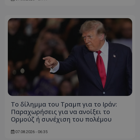
Ο ιστότοπος δεν μπορεί να χρησιμοποιηθεί σωστά
χωρίς τα απολύτως απαραίτητα cookies.
Ονοματεπώνυμο
Προμηθευτής
/
Πεδίο
usprivacy
.lifenewscy.tothemaonline.com
ASP.NET_SessionId
Microsoft Corporation
themasports.tothemaonline.co
Το δίλημμα του Τραμπ για το Ιράν:
Παραχωρήσεις για να ανοίξει το
Ορμούζ ή συνέχιση του πολέμου
07.08.2026 - 06:35