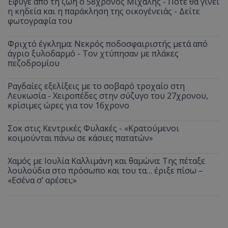
Έφυγε από τη ζωή ο 58χρονος Μιχάλης - Πότε θα γίνει
η κηδεία και η παράκληση της οικογένειάς - Δείτε
φωτογραφία του
Φριχτό έγκλημα: Νεκρός ποδοσφαιριστής μετά από
άγριο ξυλοδαρμό - Τον χτύπησαν με πλάκες
πεζοδρομίου
Ραγδαίες εξελίξεις με το σοβαρό τροχαίο στη
Λευκωσία - Χειροπέδες στην σύζυγο του 27χρονου,
κρίσιμες ώρες για τον 16χρονο
Σοκ στις Κεντρικές Φυλακές - «Κρατούμενοι
κοιμούνται πάνω σε κάσιες πατατών»
Χαμός με Ιουλία Καλλιμάνη και θαμώνα: Της πέταξε
λουλούδια στο πρόσωπο και του τα… έριξε πίσω –
«Εσένα σ’ αρέσει;»