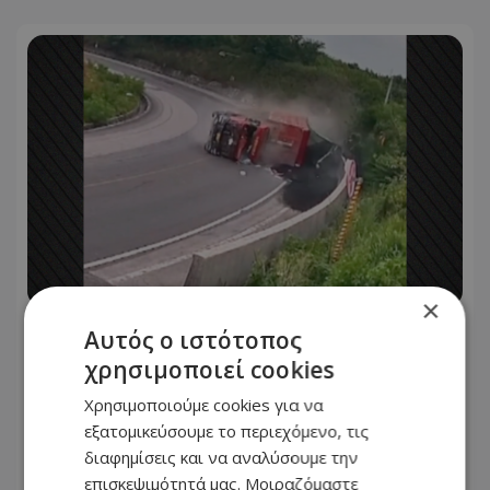
×
Δραματική διάσωση στην Κίνα:
Αυτός ο ιστότοπος
Φορτηγό έπεσε πάνω σε αυτοκίνητο
χρησιμοποιεί cookies
και το σκέπασε με κάρβουνα, τον
Χρησιμοποιούμε cookies για να
οδηγό έσωσε στρατιώτης, δείτε
εξατομικεύσουμε το περιεχόμενο, τις
βίντεο
διαφημίσεις και να αναλύσουμε την
επισκεψιμότητά μας. Μοιραζόμαστε
07.08.2026 - 09:49