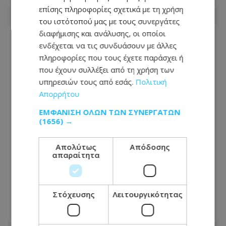
επίσης πληροφορίες σχετικά με τη χρήση
του ιστότοπού μας με τους συνεργάτες
διαφήμισης και ανάλυσης, οι οποίοι
ενδέχεται να τις συνδυάσουν με άλλες
πληροφορίες που τους έχετε παράσχει ή
που έχουν συλλέξει από τη χρήση των
υπηρεσιών τους από εσάς.
Πολιτική
Απορρήτου
ΕΜΦΆΝΙΣΗ ΌΛΩΝ ΤΩΝ ΣΥΝΕΡΓΑΤΏΝ
(1656) →
Απολύτως
Απόδοσης
απαραίτητα
Μακελειό στην Ταϊλάνδη: Μαθητής
άνοιξε πυρ σε σχολείο, αναφορές για
πολλούς νεκρούς
Στόχευσης
Λειτουργικότητας
07.08.2026 - 07:49