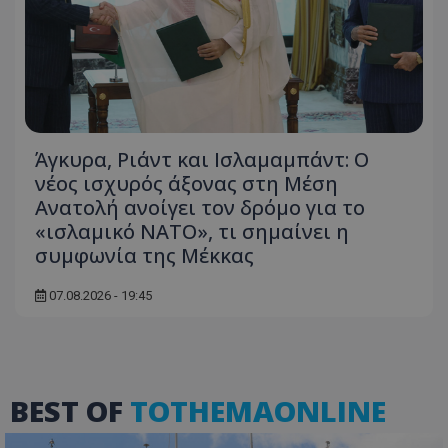
Ονοματεπώνυμο
Προμηθευτής
/
Πεδίο
usprivacy
.lifenewscy.tothemaonline.com
Άγκυρα, Ριάντ και Ισλαμαμπάντ: Ο
νέος ισχυρός άξονας στη Μέση
Ανατολή ανοίγει τον δρόμο για το
«ισλαμικό ΝΑΤΟ», τι σημαίνει η
συμφωνία της Μέκκας
ASP.NET_SessionId
Microsoft Corporation
themasports.tothemaonline.co
07.08.2026 - 19:45
BEST OF
TOTHEMAONLINE