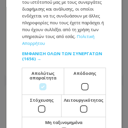
του ιστότοπού μας με τους συνεργάτες
διαφήμισης και ανάλυσης, οι οποίοι
ενδέχεται να τις συνδυάσουν με άλλες
πληροφορίες που τους έχετε παράσχει ή
που έχουν συλλέξει από τη χρήση των
υπηρεσιών τους από εσάς.
Πολιτική
CNNi: Ο στρατηγός του Τραμπ
Απορρήτου
«αναζητά διέξοδο» από τον πόλεμο
στο Ιράν - «Μπούμερανγκ η
ΕΜΦΆΝΙΣΗ ΌΛΩΝ ΤΩΝ ΣΥΝΕΡΓΑΤΏΝ
κλιμάκωση»
(1656) →
08.08.2026 - 14:19
Απολύτως
Απόδοσης
απαραίτητα
Στόχευσης
Λειτουργικότητας
Μη ταξινομημένα