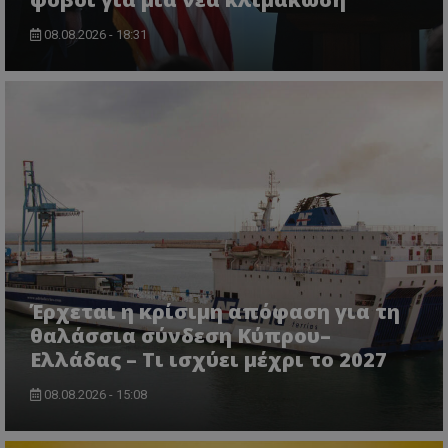
08.08.2026 - 18:31
CookieScriptConsent
CookieScript
www.tothemaonline.com
Έρχεται η κρίσιμη απόφαση για τη
θαλάσσια σύνδεση Κύπρου–
Ελλάδας – Τι ισχύει μέχρι το 2027
08.08.2026 - 15:08
usprivacy
.themasports.tothemaonline.co