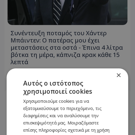
Συνέντευξη ποταμός του Χάντερ
Μπάιντεν: Ο πατέρας μου έχει
μεταστάσεις στα οστά - Έπινα 4 λίτρα
βότκα τη μέρα, κάπνιζα κρακ κάθε 15
λεπτά
×
08.08.2026 - 15:24
Αυτός ο ιστότοπος
χρησιμοποιεί cookies
Χρησιμοποιούμε cookies για να
εξατομικεύσουμε το περιεχόμενο, τις
διαφημίσεις και να αναλύσουμε την
επισκεψιμότητά μας. Μοιραζόμαστε
επίσης πληροφορίες σχετικά με τη χρήση