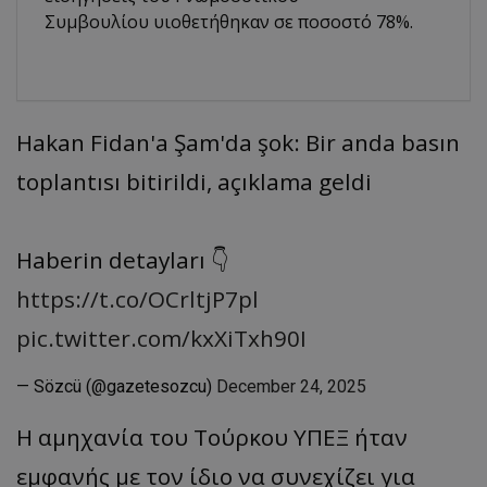
Συμβουλίου υιοθετήθηκαν σε ποσοστό 78%.
Hakan Fidan'a Şam'da şok: Bir anda basın
toplantısı bitirildi, açıklama geldi
Haberin detayları 👇
https://t.co/OCrltjP7pl
pic.twitter.com/kxXiTxh90I
— Sözcü (@gazetesozcu)
December 24, 2025
Η αμηχανία του Τούρκου ΥΠΕΞ ήταν
εμφανής με τον ίδιο να συνεχίζει για