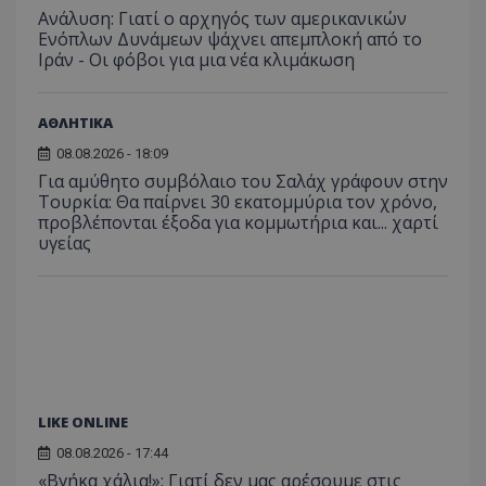
Analyti
Ανάλυση: Γιατί ο αρχηγός των αμερικανικών
διατήρ
κατάσ
Ενόπλων Δυνάμεων ψάχνει απεμπλοκή από το
περιόδ
Ιράν - Οι φόβοι για μια νέα κλιμάκωση
σύνδεσ
ΑΘΛΗΤΙΚΑ
08.08.2026 - 18:09
Για αμύθητο συμβόλαιο του Σαλάχ γράφουν στην
Τουρκία: Θα παίρνει 30 εκατομμύρια τον χρόνο,
προβλέπονται έξοδα για κομμωτήρια και... χαρτί
υγείας
LIKE ONLINE
08.08.2026 - 17:44
«Βγήκα χάλια!»: Γιατί δεν μας αρέσουμε στις