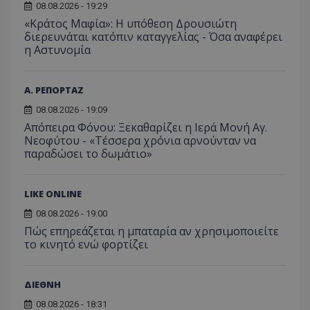
αναφ
08.08.2026 - 19:29
εμπειρίας του
χρήστη ή στη
_ga_ECPYT7ERET
.tothemaonline.com
1 χρόνος 1
Αυτό τ
«Κράτος Μαφία»: Η υπόθεση Δρουσιώτη
YSC
συνεδρία
Αυτό
Google LLC
παρακολούθη
μήνας
χρησιμ
έχει 
.youtube.com
διερευνάται κατόπιν καταγγελίας - Όσα αναφέρει
της συμπερι
από το
από 
του χρήστη γ
η Αστυνομία
Analyti
για ν
ανάλυση των
διατήρ
παρα
επιδόσεων.
κατάσ
προβ
περιόδ
ενσω
σύνδεσ
Α. ΡΕΠΟΡΤΑΖ
βίντε
C
1 μήνας
Αυτό τ
Adform
08.08.2026 - 19:09
guest_id
1 χρόνος 1
Αυτό
Twitter Inc.
χρησιμ
.adform.net
μήνας
ρυθμ
.twitter.com
Απόπειρα Φόνου: Ξεκαθαρίζει η Ιερά Μονή Αγ.
για τον
το Tw
προσδι
Νεοφύτου - «Τέσσερα χρόνια αρνούνταν να
αναγ
συχνότ
να π
παραδώσει το δωμάτιο»
επισκέ
τον 
τον τρ
του 
οποίο 
επισκέπ
LIKE ONLINE
πρόσβα
ιστοσε
08.08.2026 - 19:00
Συλλέγε
για τις
Πώς επηρεάζεται η μπαταρία αν χρησιμοποιείτε
του χρ
το κινητό ενώ φορτίζει
ιστοσε
ποιες σ
έχουν 
_ga_J7RS52TMNC
.tothemaonline.com
1 χρόνος 1
Αυτό τ
ΔΙΕΘΝΗ
μήνας
χρησιμ
από το
08.08.2026 - 18:31